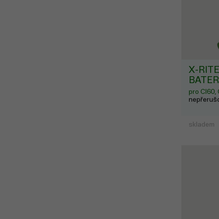
X-RITE
BATER
pro CI60,
nepřerušo
skladem