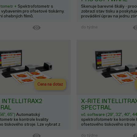
otometr +
Spektrofotometr s
Skenuje barevné škály - proc
 vybavením pro ofsetové tiskárny.
zobrazí stav tisku a poskytuj
ní ohebných filmů.
provádění úprav na jednu zó
do týdne
Cena na dotaz
E INTELLITRAX2
X-RITE INTELLITRA
RAL
SPECTRAL
56", 65")
Automatický
vč. software (29", 32", 40", 4
tometr ke kontrole kvality
spektrofotometr ke kontrole k
o tiskového stroje. Lze vybrat z
ofsetového tiskového stroje.
56", 65".
velikostí: 29", 32", 40", 44".
do týdne