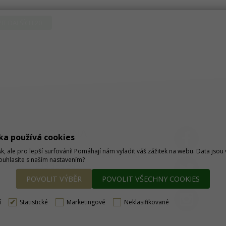
IT DALŠÍCH 20
PRODEJNA
ka používá cookies
sk, ale pro lepší surfování! Pomáhají nám vyladit váš zážitek na webu. Data jso
Thámova 32, Praha 8
MAPA
Souhlasíte s naším nastavením?
233 355 585
obchod@dtpobchod.cz
POVOLIT VÝBĚR
POVOLIT VŠECHNY COOKIES
í
Statistické
Marketingové
Neklasifikované