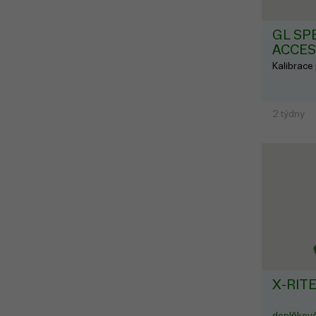
GL SP
ACCES
Kalibrace
2 týdny
X-RITE
doplňkově