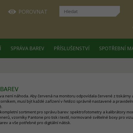
POROVNAT
Í
SPRÁVA BAREV
PŘÍSLUŠENSTVÍ
SPOTŘEBNÍ M
 BAREV
va není náhoda. Aby červená na monitoru odpovídala červené z tiskárny 
orníkem, musí být každé zařízení v řetězci správně nastavené a pravidel
é.
kompletní sortiment pro správu barev: spektrofotometry a kalibrátory mon
kenerů, vzorníky Pantone pro tisk i textil, normované světelné boxy pro vizu
rev a vše potřebné pro digitální nátisk.
 v grafickém studiu, fotografickém ateliéru nebo tiskárně, tato kategorie p
e