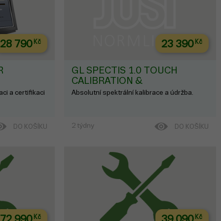
28 790
Kč
23 390
Kč
R
GL SPECTIS 1.0 TOUCH
CALIBRATION &
MAINTENANCE
ci a certifikaci
Absolutní spektrální kalibrace a údržba.
2 týdny
DO KOŠÍKU
DO KOŠÍKU
72 990
Kč
39 090
Kč