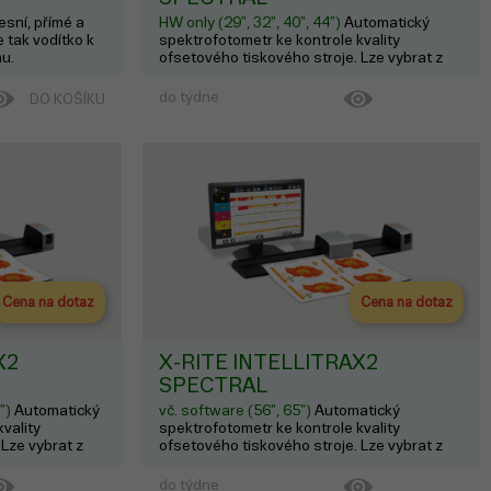
esní, přímé a
HW only (29", 32", 40", 44")
Automatický
e tak vodítko k
spektrofotometr ke kontrole kvality
nu.
ofsetového tiskového stroje. Lze vybrat z
velikostí: 29", 32", 40", 44".
do týdne
DO KOŠÍKU
Cena na dotaz
Cena na dotaz
X2
X-RITE INTELLITRAX2
SPECTRAL
4")
Automatický
vč. software (56", 65")
Automatický
vality
spektrofotometr ke kontrole kvality
 Lze vybrat z
ofsetového tiskového stroje. Lze vybrat z
velikostí: 56", 65".
do týdne