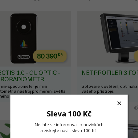
80 390
Kč
CTIS 1.0 - GL OPTIC -
NETPROFILER 3 FO
TRORADIOMETR
mini-spectrometer je mini
Software k ověření, optimaliza
tometr a nástroj pro měření světla
vašeho přístroje.
ného normou ISO 3664:2009.
2 týdny
DO KOŠÍKU
Sleva 100 Kč
Nechte se informovat o novinkách
a získejte navíc slevu 100 Kč
.