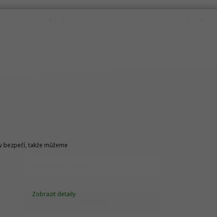
1
2
3
4
5
6
7
8
9
NEWSLETTER
u v bezpečí, takže můžeme
Zobrazit detaily
ODESLAT