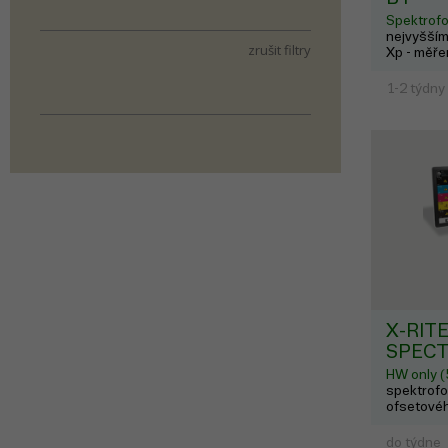
Spektrof
nejvyšším
zrušit filtry
Xp - měře
Načítám data...
1-2 týdny
X-RIT
SPECT
HW only (
spektrofo
ofsetovéh
velikostí: 
do týdne