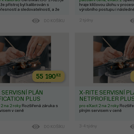
e přístroj byl kalibrován s
hraje klíčovou úlohu v proce
řesností a sledovatelností, a že
výrobního postupu i následné
jeho měření jsou důvěryhodné i pro
kvality. Výrobce garantuje ce
é nebo certifikované procesy
úroveň stability měření po d
2 týdny
DO KOŠÍKU
tiskovém průmyslu, farmaceutické
roku od výroby. Služba certif
bo výzkumu). IS...
preventivní údržba poskytuje j
55 190
Kč
 SERVISNÍ PLÁN
X-RITE SERVISNÍ P
FICATION PLUS
NETPROFILER PLU
 2 na 2 roky
Rozšířená záruka s
pro eXact 2 na 2 roky
Rozšíře
visem v ceně
plným servisem v ceně
3-4 týdny
DO KOŠÍKU