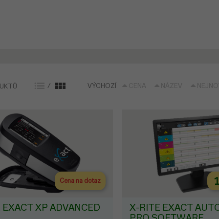
zec od snímání přes zobrazení až po výstup.
/
VÝCHOZÍ
CENA
NÁZEV
NEJNO
DUKTŮ
1
Cena na dotaz
E EXACT XP ADVANCED
X-RITE EXACT AUT
PRO SOFTWARE