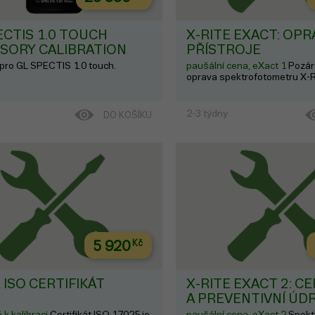
ECTIS 1.0 TOUCH
X-RITE EXACT: OPR
SORY CALIBRATION
PŘÍSTROJE
 pro GL SPECTIS 1.0 touch.
paušální cena, eXact 1
Pozár
oprava spektrofotometru X-R
2-3 týdny
DO KOŠÍKU
5 920
Kč
 ISO CERTIFIKÁT
X-RITE EXACT 2: C
A PREVENTIVNÍ ÚD
 k kalibraci
Certifikát ISO 17025 je
paušální cena, eXact 2
Spekt