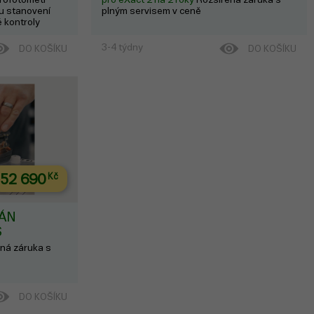
su stanovení
plným servisem v ceně
 kontroly
rtifikovanou
obu jednoho
3-4 týdny
DO KOŠÍKU
DO KOŠÍKU
ikace a
istotu b...
52 690
Kč
LÁN
S
ná záruka s
DO KOŠÍKU