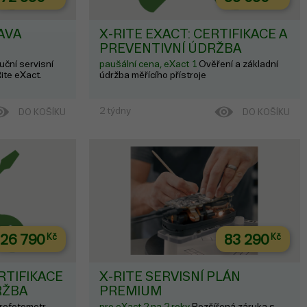
AVA
X-RITE EXACT: CERTIFIKACE A
PREVENTIVNÍ ÚDRŽBA
uční servisní
paušální cena, eXact 1
Ověření a základní
ite eXact.
údržba měřícího přístroje
2 týdny
DO KOŠÍKU
DO KOŠÍKU
26 790
Kč
83 290
Kč
ERTIFIKACE
X-RITE SERVISNÍ PLÁN
RŽBA
PREMIUM
rofotometr
pro eXact 2 na 2 roky
Rozšířená záruka s