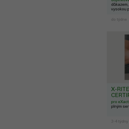
důkazem, ž
vysokou p
výsledky 
auditovan
do týdne
(např. v 
výrobě ne
X-RITE
CERTI
pro eXact
plným ser
3-4 týdny