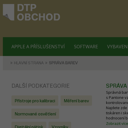
APPLE A PŘÍSLUŠENSTVÍ
SOFTWARE
VYBAVEN
HLAVNÍ STRANA
SPRÁVA BAREV
DALŠÍ PODKATEGORIE
SPRÁVA
Správná bar
s Pantone vz
Přístroje pro kalibraci
Měření barev
kontrolovan
Najdete zde 
tiskáren i s
Normované osvětlení
hodnocení ba
Ať pracujete
Zobrazit víc
Digitální nátisk
Vzorníky