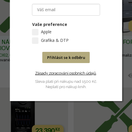
Vaše preference
14 790
Kč
Apple
Grafika & DTP
 NÁHRADNÍ LI-ION
NETPROFILER 3 FO
IOVÝ BLOK
INTELLITRAX 2
 CI62, CI64 a MA9x
Akumulátor pro
Software k ověření, optimaliza
Přihlásit se k odběru
vané použití
vašeho přístroje.
Zásady zpracování osobních údajů
.
1-2 týdny
DO KOŠÍKU
Sleva platí při nákupu nad 1500 Kč.
Neplatí pro nákup knih.
23 390
Kč