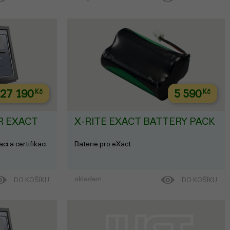
27 190
Kč
5 590
Kč
R EXACT
X-RITE EXACT BATTERY PACK
ci a certifikaci
Baterie pro eXact
skladem
DO KOŠÍKU
DO KOŠÍKU