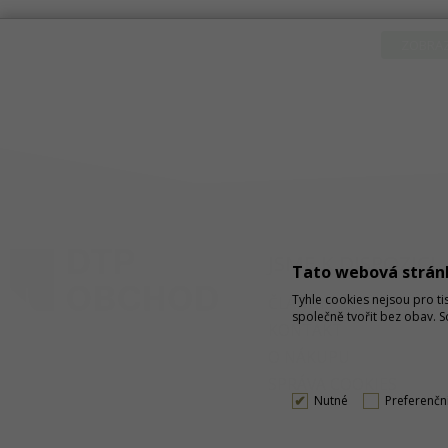
ZOBRAZ
JSME K DISPOZICI
Tato webová strán
Tyhle cookies nejsou pro ti
ČLÁNKY
společně tvořit bez obav. 
KONTAKT
O NÁKUPU
SPRÁVA COOKIES
Nutné
Preferenčn