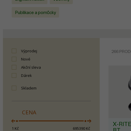
barevný řetě
Publikace a pomůcky
Výprodej
266 PRO
Nové
Akční sleva
Dárek
skladem
CENA
X-RIT
1
Kč
695390
Kč
BT