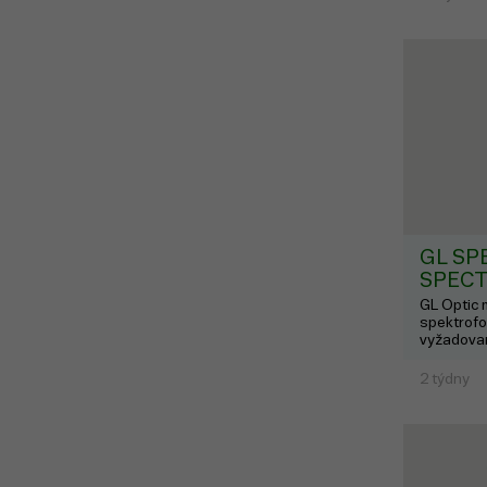
GL SPE
SPEC
GL Optic 
spektrofo
vyžadova
2 týdny