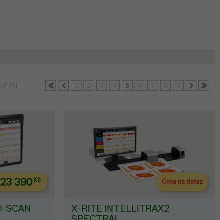
1
2
3
4
5
6
7
8
9
VĚJŠÍ
23 390
Kč
Cena na dotaz
O-SCAN
X-RITE INTELLITRAX2
SPECTRAL