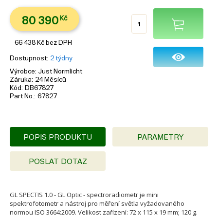
80 390
Kč
66 438
Kč
bez DPH
Dostupnost
2 týdny
Výrobce
Just Normlicht
Záruka
24 Měsíců
Kód
DB67827
Part No.
67827
POPIS PRODUKTU
PARAMETRY
POSLAT DOTAZ
GL SPECTIS 1.0 - GL Optic - spectroradiometr je mini
spektrofotometr a nástroj pro měření světla vyžadovaného
normou ISO 3664:2009. Velikost zařízení: 72 x 115 x 19 mm; 120 g.