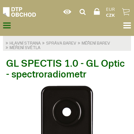
EUR
CZK
HLAVNÍ STRANA
SPRÁVA BAREV
MĚŘENÍ BAREV
MĚŘENÍ SVĚTLA
GL SPECTIS 1.0 - GL Optic
- spectroradiometr