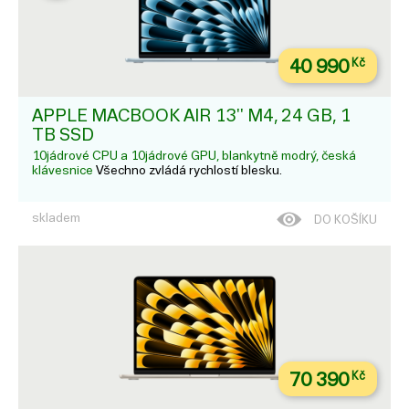
40 990
Kč
APPLE MACBOOK AIR 13'' M4, 24 GB, 1
TB SSD
10jádrové CPU a 10jádrové GPU, blankytně modrý, česká
klávesnice
Všechno zvládá rychlostí blesku.
skladem
DO KOŠÍKU
70 390
Kč