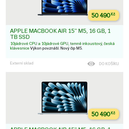
50 490
Kč
APPLE MACBOOK AIR 15'' M5, 16 GB, 1
TB SSD
10jádrové CPU a 10jádrové GPU, temně inkoustový, česká
klávesnice
Výkon povznáší. Nový čip M5.
Externí sklad
DO KOŠÍKU
50 490
Kč