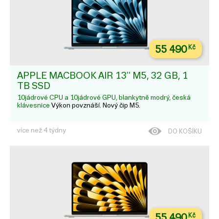
55 490
Kč
APPLE MACBOOK AIR 13'' M5, 32 GB, 1
TB SSD
10jádrové CPU a 10jádrové GPU, blankytně modrý, česká
klávesnice
Výkon povznáší. Nový čip M5.
více než 4 týdny
DO KOŠÍKU
55 490
Kč