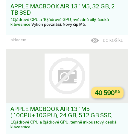
APPLE MACBOOK AIR 13'' M5, 32 GB, 2
TB SSD
10jádrové CPU a 10jádrové GPU, hvězdně bílý, česká
klávesnice
Výkon povznáší. Nový čip M5.
skladem
DO KOŠÍKU
40 590
Kč
APPLE MACBOOK AIR 13'' M5
(10CPU+10GPU), 24 GB, 512 GB SSD,
TEMNĚ INKOUSTOVÝ
10jádrové CPU a 8jádrové GPU, temně inkoustový, česká
klávesnice