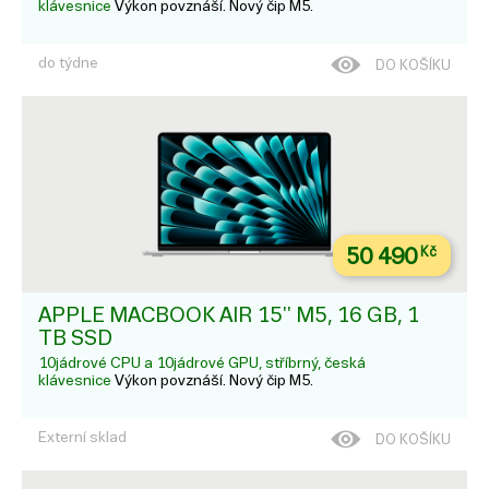
klávesnice
Výkon povznáší. Nový čip M5.
do týdne
DO KOŠÍKU
50 490
Kč
APPLE MACBOOK AIR 15'' M5, 16 GB, 1
TB SSD
10jádrové CPU a 10jádrové GPU, stříbrný, česká
klávesnice
Výkon povznáší. Nový čip M5.
Externí sklad
DO KOŠÍKU