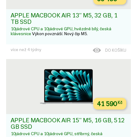
APPLE MACBOOK AIR 13'' M5, 32 GB, 1
TB SSD
10jádrové CPU a 10jádrové GPU, hvězdně bílý, česká
klávesnice
Výkon povznáší. Nový čip M5.
více než 4 týdny
DO KOŠÍKU
41 590
Kč
APPLE MACBOOK AIR 15'' M5, 16 GB, 512
GB SSD
10jádrové CPU a 10jádrové GPU, stříbrný, česká