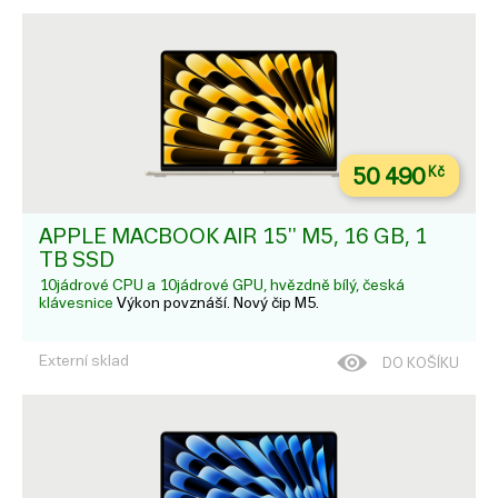
50 490
Kč
APPLE MACBOOK AIR 15'' M5, 16 GB, 1
TB SSD
10jádrové CPU a 10jádrové GPU, hvězdně bílý, česká
klávesnice
Výkon povznáší. Nový čip M5.
Externí sklad
DO KOŠÍKU