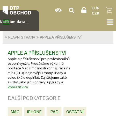
EUR
CZK
Načítám data...
HLAVNÍ STRANA
APPLE A PŘÍSLUŠENSTVÍ
APPLE A PŘÍSLUŠENSTVÍ
Apple a příslušenství pro profesionální i
osobní využití. Prodáváme výkonné
počítače Mac s možností konfigurace na
míru (CTO), nejnovější iPhony, iPady a
celou škálu doplňků. Zajišťujeme také
služby, jako jsou opravy, upgrady a
zapůjčení zařízení, což umožňuje
Zobrazit více
bezproblémovou správu Apple
techniky v menších i středních firmách.
DALŠÍ PODKATEGORIE
Nabídka je ideální pro ty, kteří hledají
špičkové Apple produkty s
profesionálním servisem a
MAC
IPHONE
IPAD
OSTATNÍ
poradenstvím.