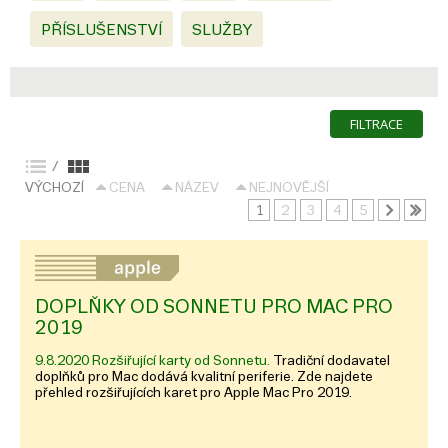
PŘÍSLUŠENSTVÍ
SLUŽBY
FILTRACE
/
VÝCHOZÍ
CENA
NÁZEV
NEJNOVĚJŠÍ
1
2
3
4
5
DOPLŇKY OD SONNETU PRO MAC PRO
2019
9.8.2020 Rozšiřující karty od Sonnetu.
Tradiční dodavatel
doplňků pro Mac dodává kvalitní periferie. Zde najdete
přehled rozšiřujících karet pro Apple Mac Pro 2019.