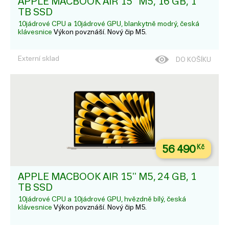
APPLE MACBOOK AIR 15'' M5, 16 GB, 1
TB SSD
10jádrové CPU a 10jádrové GPU, blankytně modrý, česká
klávesnice
Výkon povznáší. Nový čip M5.
Externí sklad
DO KOŠÍKU
56 490
Kč
APPLE MACBOOK AIR 15'' M5, 24 GB, 1
TB SSD
10jádrové CPU a 10jádrové GPU, hvězdně bílý, česká
klávesnice
Výkon povznáší. Nový čip M5.