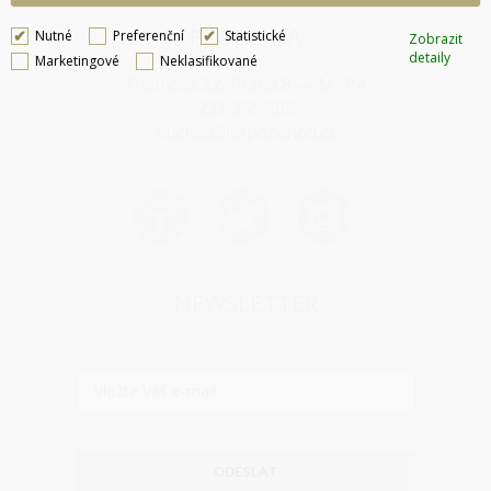
PRODEJNA
Nutné
Preferenční
Statistické
Zobrazit
detaily
Marketingové
Neklasifikované
Thámova 32, Praha 8
MAPA
233 355 585
obchod@dtpobchod.cz
NEWSLETTER
ODESLAT