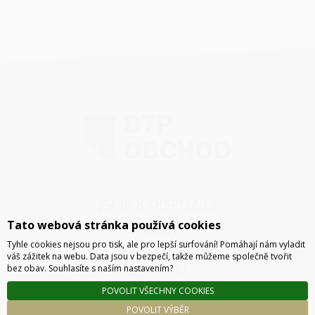
JSME K DISPOZICI
Tato webová stránka používá cookies
ČLÁNKY
Tyhle cookies nejsou pro tisk, ale pro lepší surfování! Pomáhají nám vyladit
KONTAKT
váš zážitek na webu. Data jsou v bezpečí, takže můžeme společně tvořit
bez obav. Souhlasíte s naším nastavením?
O NÁKUPU
SPRÁVA COOKIES
POVOLIT VŠECHNY COOKIES
POVOLIT VÝBĚR