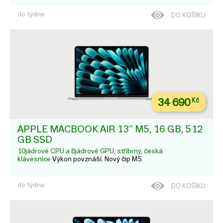
do týdne
DO KOŠÍKU
34 690
Kč
APPLE MACBOOK AIR 13'' M5, 16 GB, 512
GB SSD
10jádrové CPU a 8jádrové GPU, stříbrný, česká
klávesnice
Výkon povznáší. Nový čip M5.
do týdne
DO KOŠÍKU