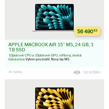
56 490
Kč
APPLE MACBOOK AIR 15'' M5, 24 GB, 1
TB SSD
10jádrové CPU a 10jádrové GPU, stříbrný, česká
klávesnice
Výkon povznáší. Nový čip M5.
do týdne
DO KOŠÍKU