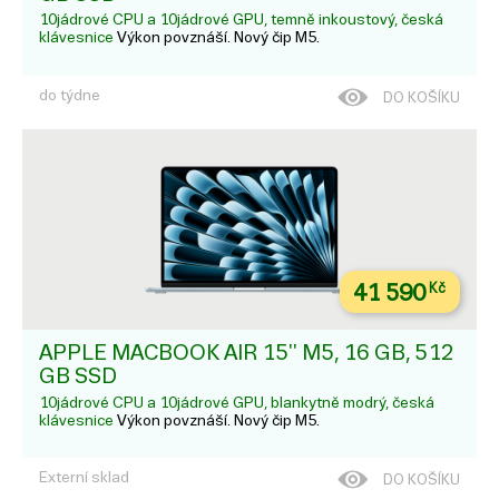
10jádrové CPU a 10jádrové GPU, temně inkoustový, česká
klávesnice
Výkon povznáší. Nový čip M5.
do týdne
DO KOŠÍKU
41 590
Kč
APPLE MACBOOK AIR 15'' M5, 16 GB, 512
GB SSD
10jádrové CPU a 10jádrové GPU, blankytně modrý, česká
klávesnice
Výkon povznáší. Nový čip M5.
Externí sklad
DO KOŠÍKU