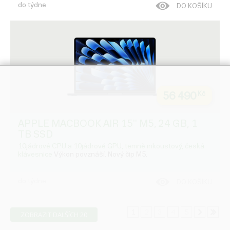
do týdne
DO KOŠÍKU
56 490
Kč
APPLE MACBOOK AIR 15'' M5, 24 GB, 1
TB SSD
10jádrové CPU a 10jádrové GPU, temně inkoustový, česká
klávesnice
Výkon povznáší. Nový čip M5.
do týdne
DO KOŠÍKU
1
2
3
4
5
ZOBRAZIT DALŠÍCH 20