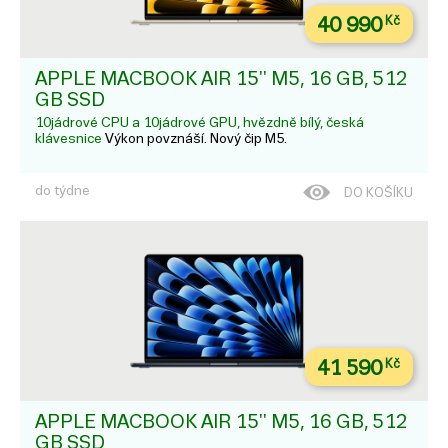
40 990
Kč
APPLE MACBOOK AIR 15'' M5, 16 GB, 512
GB SSD
10jádrové CPU a 10jádrové GPU, hvězdně bílý, česká
klávesnice
Výkon povznáší. Nový čip M5.
do týdne
DO KOŠÍKU
41 590
Kč
APPLE MACBOOK AIR 15'' M5, 16 GB, 512
GB SSD