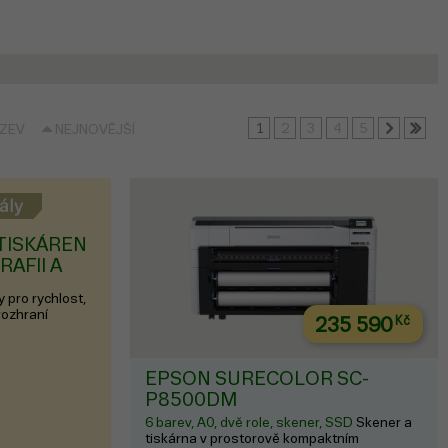
1
2
3
4
5
ÁZEV
NEJNOVĚJŠÍ
TISKÁREN
AFII A
y pro rychlost,
rozhraní
235 590
Kč
EPSON SURECOLOR SC-
P8500DM
6 barev, A0, dvě role, skener, SSD
Skener a
tiskárna v prostorově kompaktním