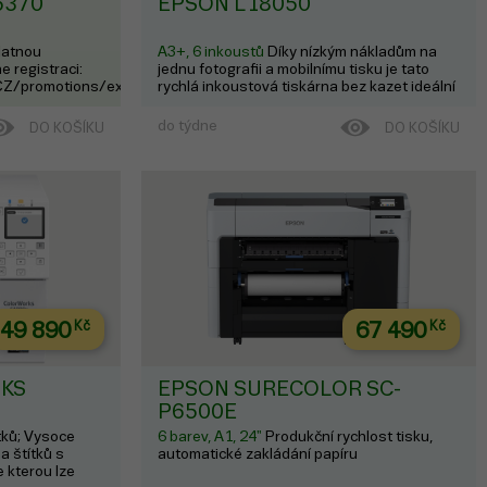
6370
EPSON L18050
latnou
A3+, 6 inkoustů
Díky nízkým nákladům na
e registraci:
jednu fotografii a mobilnímu tisku je tato
CZ/promotions/extended-
rychlá inkoustová tiskárna bez kazet ideální
o inkoustová
pro velkoobjemový tisk fotografií formátu
í pro každého,
A3+. Díky kompaktnímu designu, lahvičkám
do týdne
DO KOŠÍKU
DO KOŠÍKU
. Má plnitelné
s bajonetovým mechanismem a
inkoustovým nádržkám umístěný...
49 890
Kč
67 490
Kč
KS
EPSON SURECOLOR SC-
P6500E
ítků; Vysoce
6 barev, A1, 24"
Produkční rychlost tisku,
na štítků s
automatické zakládání papíru
 kterou lze