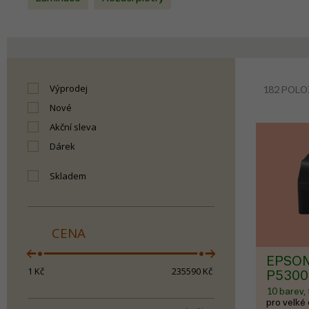
Výprodej
182 POLO
Nové
Akční sleva
Dárek
skladem
CENA
EPSON
1
Kč
235590
Kč
P5300
10 barev,
pro velké