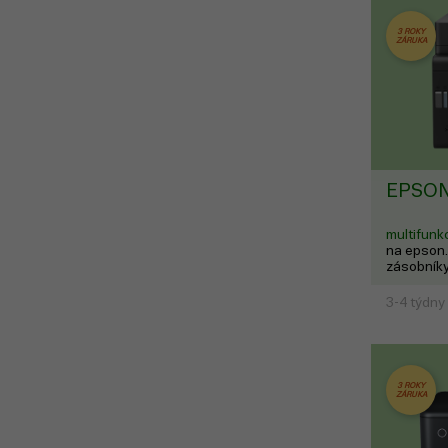
3 ROKY
ZÁRUKA
EPSON
multifun
na epson.
zásobníky
trysek.
3-4 týdny
3 ROKY
ZÁRUKA