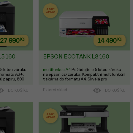
3 ROKY
ZÁRUKA
27 990
Kč
14 490
Kč
15160
EPSON ECOTANK L8160
5 letou záruku
multifunkce A4
Požádejte o 5 letou záruku
 formátu A3+,
na epson.cz/zaruka. Kompaktní multifunkční
ů papíru, 800
tiskárna do formátu A4. Skvělá pro
kreativce, kteří chtějí tisknout prvotřídní
fotografie.
Externí sklad
DO KOŠÍKU
DO KOŠÍKU
3 ROKY
ZÁRUKA