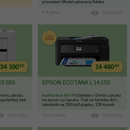
provedení. Model vybavený Adobe
postscriptem a zabezpečeným SSD
3-4 týdny
DO KOŠÍKU
3 ROKY
ZÁRUKA
34 190
Kč
14 490
Kč
15180
EPSON ECOTANK L14150
 letou záruku
multifunkce A3+
Požádejte o 5 letou záruku
spolehlivý tisk
na epson.cz/zaruka. Tisk ve formátu A3+,
zásobník na 250 listů papíru, 128 trysek.
Externí sklad
DO KOŠÍKU
DO KOŠÍKU