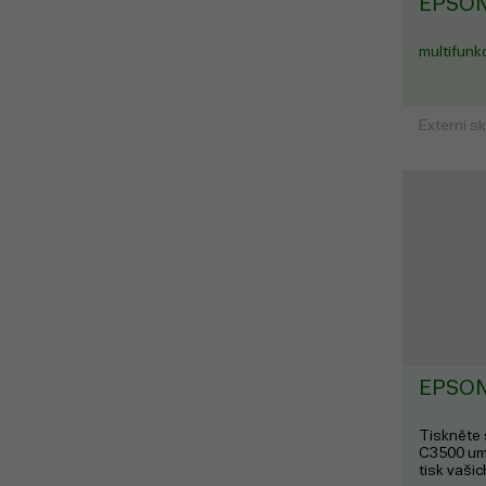
EPSON
multifunk
Externí s
EPSON
Tiskněte s
C3500 um
tisk vašic