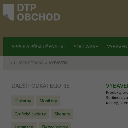
APPLE A PŘÍSLUŠENSTVÍ
SOFTWARE
VYBAVEN
HLAVNÍ STRANA
VYBAVENÍ
DALŠÍ PODKATEGORIE
VYBAVE
Produkty pro
Sortiment za
Tiskárny
Monitory
tablety, ske
Grafické tablety
Skenery
Laminace
Řezací plotry