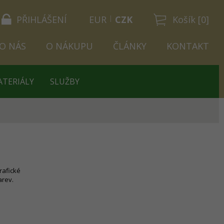
PŘIHLÁŠENÍ
EUR
CZK
Košík [0]
O NÁS
O NÁKUPU
ČLÁNKY
KONTAKT
ATERIÁLY
SLUŽBY
rafické
arev.