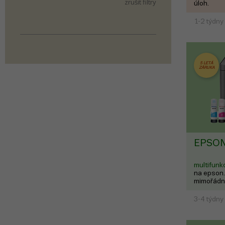
zrušit filtry
úloh.
1-2 týdny
Načítám data...
5 LETÁ
ZÁRUKA
EPSON
multifunk
na epson.
mimořádně
3-4 týdny