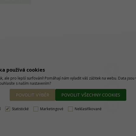
PRODEJNA
ka používá cookies
sk, ale pro lepší surfování! Pomáhají nám vyladit váš zážitek na webu. Data jso
Thámova 32, Praha 8
MAPA
Souhlasíte s naším nastavením?
233 355 585
obchod@dtpobchod.cz
POVOLIT VÝBĚR
POVOLIT VŠECHNY COOKIES
í
Statistické
Marketingové
Neklasifikované