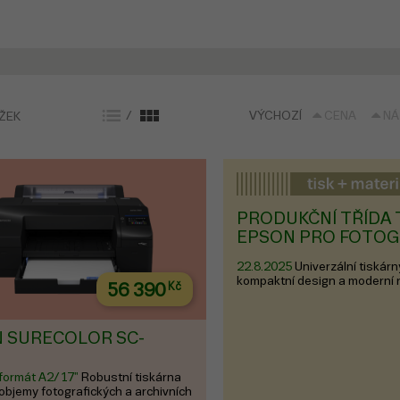
/
VÝCHOZÍ
CENA
N
ŽEK
PRODUKČNÍ TŘÍDA 
EPSON PRO FOTOGR
TECHNICKÉ TISKY
22.8.2025
Univerzální tiskárn
kompaktní design a moderní 
56 390
Kč
 SURECOLOR SC-
 formát A2/17"
Robustní tiskárna
 objemy fotografických a archivních