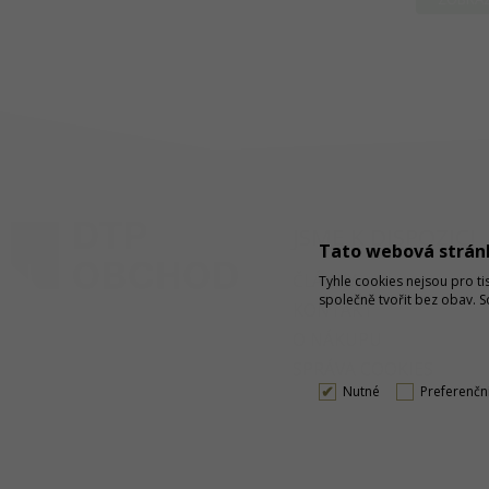
JSME K DISPOZICI
Tato webová strán
ČLÁNKY
Tyhle cookies nejsou pro ti
společně tvořit bez obav. 
KONTAKT
O NÁKUPU
SPRÁVA COOKIES
Nutné
Preferenčn