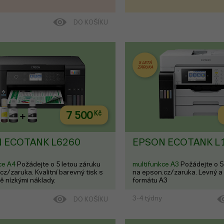
DO KOŠÍKU
5 LETÁ
ZÁRUKA
7 500
Kč
 ECOTANK L6260
EPSON ECOTANK L
ce A4
Požádejte o 5 letou záruku
multifunkce A3
Požádejte o 5
cz/zaruka. Kvalitní barevný tisk s
na epson.cz/zaruka. Levný a 
 nízkými náklady.
formátu A3
3-4 týdny
DO KOŠÍKU