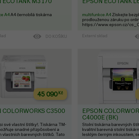
 ECOTANK M3170
EPSON ECOTANK L
ce A4
A4 černobílá tiskárna
multifunkce A4
Získejte bezp
prodlouženou záruku po onlin
https://www.epson.cz/cs_
warranty EcoTank L6370 Tat
tiskárna formátu A4 je ideáln
klad
Externí sklad
DO KOŠÍKU
kdo hledá nízkonákladový tisk
inkoustové nádrž...
45 090
Kč
 COLORWORKS C3500
EPSON COLORWOR
C4000E (BK)
i své vlastní štítky!; Tiskárna TM-
Stolní tiskárna barevných št
ožňuje snadné přizpůsobení a
kvalitní barevná stolní tiskár
h vlastních barevných štítků. Tato
lesklým černým inkoustem, se