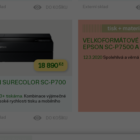
ředstavuje ideální řešení pro tisk
tisknout štítky v malých a st
ítků na jediném zařízení, ať už se
objemech. Example Page; va
klad
Externí sklad
DO KOŠÍKU
sk štítků na obaly s bare...
= ccs_cc_args || []; // DTP
Product Page; c...
VELKOFORMÁTOVÉ 
EPSON SC-P7500 A
12.3.2020
Spolehlivá a věrn
18 890
Kč
 SURECOLOR SC-P700
A3+ tiskárna.
Kombinace výjimečné
ysoké rychlosti tisku a mobilního
klad
DO KOŠÍKU
IT DALŠÍCH 20