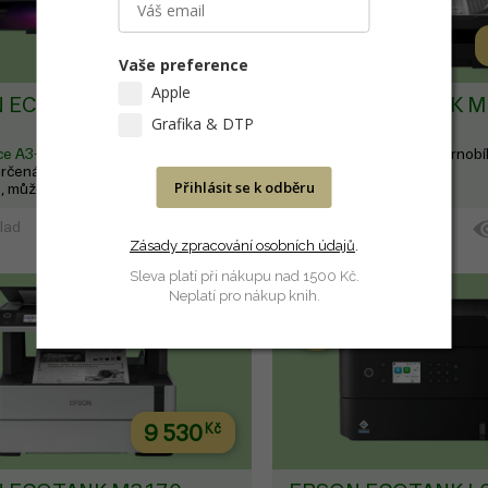
17 590
Kč
Vaše preference
Apple
 ECOTANK L8180
EPSON ECOTANK M
Grafika & DTP
kce A3+
Šestibarevná multifunkční
multifunkce A3+
A3+ černobíl
určená pro všechny kreativní
Přihlásit se k odběru
 můžete tisknout prvotřídní
e až do formátu A3+.
klad
Externí sklad
DO KOŠÍKU
Zásady zpracování osobních údajů
.
Sleva platí při nákupu nad 1500 Kč.
Neplatí pro nákup knih.
5 LETÁ
ZÁRUKA
9 530
Kč