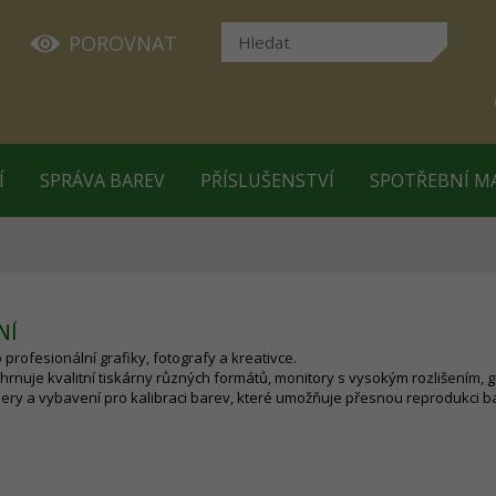
POROVNAT
Í
SPRÁVA BAREV
PŘÍSLUŠENSTVÍ
SPOTŘEBNÍ M
NÍ
 profesionální grafiky, fotografy a kreativce.
hrnuje kvalitní tiskárny různých formátů, monitory s vysokým rozlišením, g
nery a vybavení pro kalibraci barev, které umožňuje přesnou reprodukci b