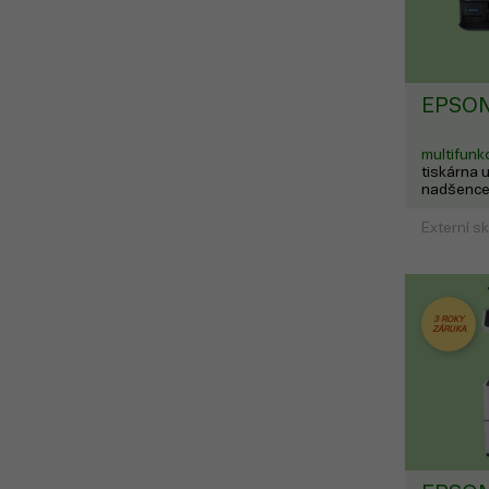
EPSON
multifun
tiskárna 
nadšence,
fotografi
Externí s
3 ROKY
ZÁRUKA