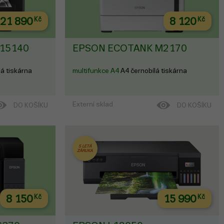
21 890
Kč
8 120
Kč
15140
EPSON ECOTANK M2170
á tiskárna
multifunkce A4
A4 černobílá tiskárna
Externí sklad
DO KOŠÍKU
DO KOŠÍKU
5 LETÁ
ZÁRUKA
8 150
Kč
15 990
Kč