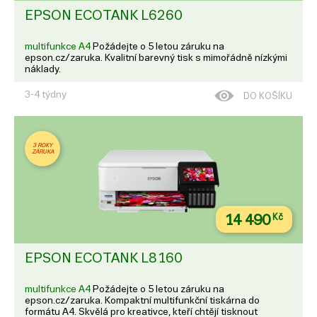
EPSON ECOTANK L6260
multifunkce A4
Požádejte o 5 letou záruku na
epson.cz/zaruka. Kvalitní barevný tisk s mimořádně nízkými
náklady.
3-4 týdny
DO KOŠÍKU
3 ROKY
ZÁRUKA
14 490
Kč
EPSON ECOTANK L8160
multifunkce A4
Požádejte o 5 letou záruku na
epson.cz/zaruka. Kompaktní multifunkční tiskárna do
formátu A4. Skvělá pro kreativce, kteří chtějí tisknout