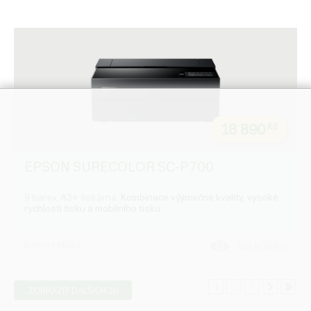
18 890
Kč
EPSON SURECOLOR SC-P700
9 barev, A3+ tiskárna.
Kombinace výjimečné kvality, vysoké
rychlosti tisku a mobilního tisku.
Externí sklad
DO KOŠÍKU
1
2
3
ZOBRAZIT DALŠÍCH 20