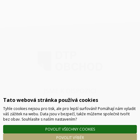
JSME K DISPOZICI
Tato webová stránka používá cookies
ČLÁNKY
Tyhle cookies nejsou pro tisk, ale pro lepší surfování! Pomáhají nám vyladit
KONTAKT
váš zážitek na webu. Data jsou v bezpečí, takže můžeme společně tvořit
bez obav. Souhlasíte s naším nastavením?
O NÁKUPU
SPRÁVA COOKIES
POVOLIT VŠECHNY COOKIES
POVOLIT VÝBĚR