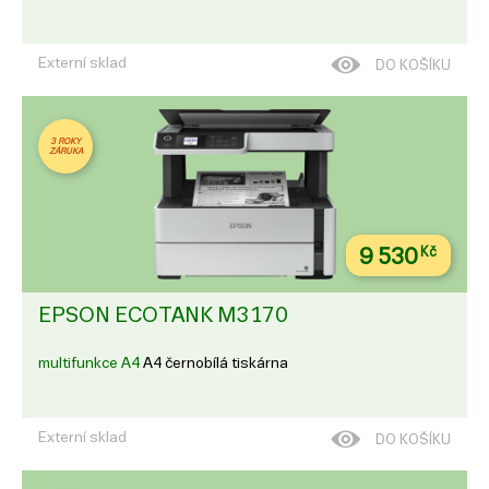
Externí sklad
DO KOŠÍKU
3 ROKY
ZÁRUKA
9 530
Kč
EPSON ECOTANK M3170
multifunkce A4
A4 černobílá tiskárna
Externí sklad
DO KOŠÍKU