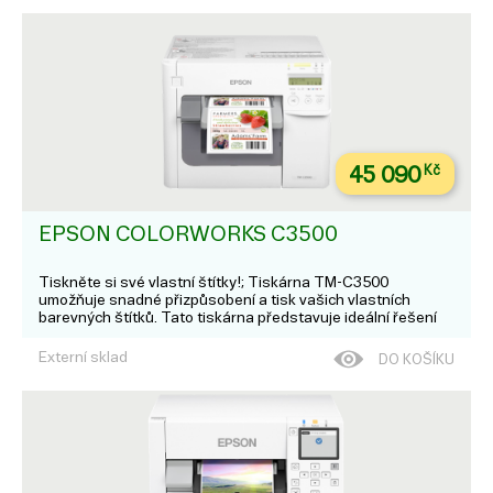
45 090
Kč
EPSON COLORWORKS C3500
Tiskněte si své vlastní štítky!; Tiskárna TM-C3500
umožňuje snadné přizpůsobení a tisk vašich vlastních
barevných štítků. Tato tiskárna představuje ideální řešení
pro tisk různých štítků na jediném zařízení, ať už se jedná o
tisk štítků na obaly s bare...
Externí sklad
DO KOŠÍKU