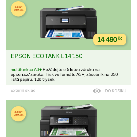
3 ROKY
ZÁRUKA
14 490
Kč
EPSON ECOTANK L14150
multifunkce A3+
Požádejte o 5 letou záruku na
epson.cz/zaruka. Tisk ve formátu A3+, zásobník na 250
listů papíru, 128 trysek.
Externí sklad
DO KOŠÍKU
3 ROKY
ZÁRUKA