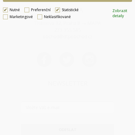
PRODEJNA
Nutné
Preferenční
Statistické
Zobrazit
detaily
Marketingové
Neklasifikované
Thámova 32, Praha 8
MAPA
233 355 585
obchod@dtpobchod.cz
NEWSLETTER
ODESLAT