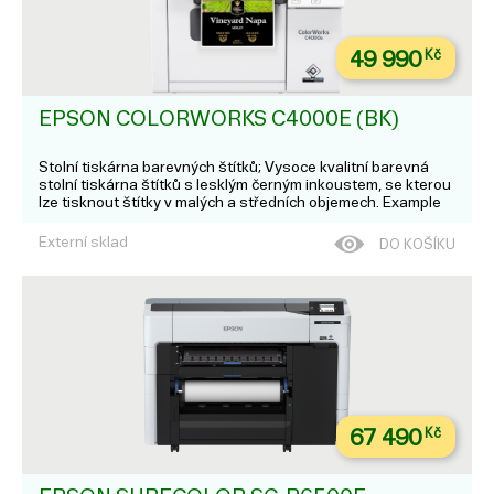
49 990
Kč
EPSON COLORWORKS C4000E (BK)
Stolní tiskárna barevných štítků; Vysoce kvalitní barevná
stolní tiskárna štítků s lesklým černým inkoustem, se kterou
lze tisknout štítky v malých a středních objemech. Example
Page; var ccs_cc_args = ccs_cc_args || []; //
DTPobchod.cz Product Page; c...
Externí sklad
DO KOŠÍKU
67 490
Kč