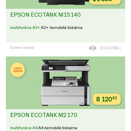
EPSON ECOTANK M15140
multifunkce A3+
A3+ černobílá tiskárna
Externí sklad
DO KOŠÍKU
3 ROKY
ZÁRUKA
8 120
Kč
EPSON ECOTANK M2170
multifunkce A4
A4 černobílá tiskárna