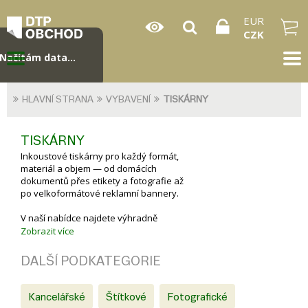
EUR
CZK
Načítám data...
HLAVNÍ STRANA
VYBAVENÍ
TISKÁRNY
TISKÁRNY
Inkoustové tiskárny pro každý formát,
materiál a objem — od domácích
dokumentů přes etikety a fotografie až
po velkoformátové reklamní bannery.
V naší nabídce najdete výhradně
inkoustové tiskárny
. Inkoustová
Zobrazit více
technologie posunula svět tisku za
hranice klasické kanceláře — moderní
DALŠÍ PODKATEGORIE
piezoelektrické a termální hlavy umí
přesně dávkovat pikolitrové kapky
inkoustu na téměř libovolný povrch: od
Kancelářské
Štítkové
Fotografické
kancelářského papíru přes samolepicí