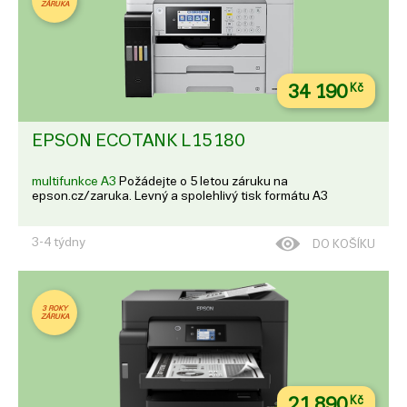
ZÁRUKA
34 190
Kč
EPSON ECOTANK L15180
multifunkce A3
Požádejte o 5 letou záruku na
epson.cz/zaruka. Levný a spolehlivý tisk formátu A3
3-4 týdny
DO KOŠÍKU
3 ROKY
ZÁRUKA
21 890
Kč