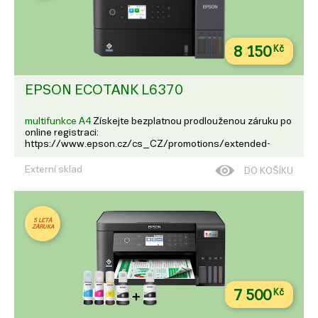
8 150
Kč
EPSON ECOTANK L6370
multifunkce A4
Získejte bezplatnou prodlouženou záruku po
online registraci:
https://www.epson.cz/cs_CZ/promotions/extended-
warranty EcoTank L6370 Tato inkoustová tiskárna formátu
A4 je ideální pro každého, kdo hledá nízkonákladový tisk. Má
Externí sklad
DO KOŠÍKU
plnitelné inkoustové nádrž...
5 LETÁ
ZÁRUKA
7 500
Kč