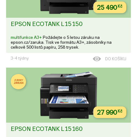
25 490
Kč
EPSON ECOTANK L15150
multifunkce A3+
Požádejte o 5 letou záruku na
epson.cz/zaruka. Tisk ve formátu A3+, zásobníky na
celkově 500 listů papíru, 258 trysek.
3-4 týdny
DO KOŠÍKU
3 ROKY
ZÁRUKA
27 990
Kč
EPSON ECOTANK L15160