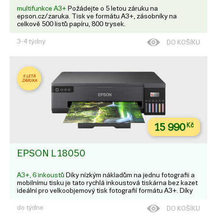
multifunkce A3+
Požádejte o 5 letou záruku na
epson.cz/zaruka. Tisk ve formátu A3+, zásobníky na
celkově 500 listů papíru, 800 trysek.
3-4 týdny
DO KOŠÍKU
5 LETÁ
ZÁRUKA
15 990
Kč
EPSON L18050
A3+, 6 inkoustů
Díky nízkým nákladům na jednu fotografii a
mobilnímu tisku je tato rychlá inkoustová tiskárna bez kazet
ideální pro velkoobjemový tisk fotografií formátu A3+. Díky
kompaktnímu designu, lahvičkám s bajonetovým
mechanismem a inkoustovým nádržkám umístěný...
do týdne
DO KOŠÍKU