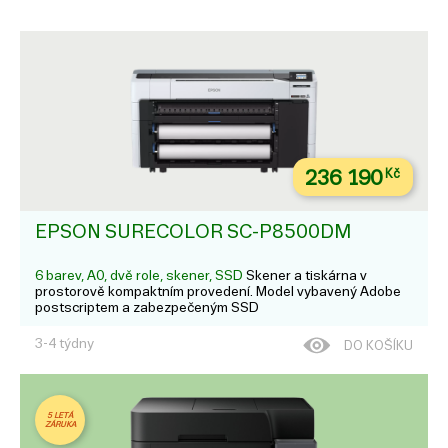
236 190
Kč
EPSON SURECOLOR SC-P8500DM
6 barev, A0, dvě role, skener, SSD
Skener a tiskárna v
prostorově kompaktním provedení. Model vybavený Adobe
postscriptem a zabezpečeným SSD
3-4 týdny
DO KOŠÍKU
5 LETÁ
ZÁRUKA