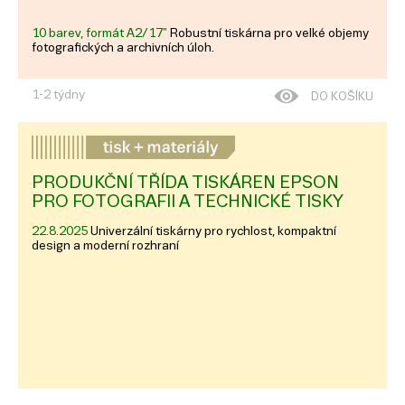
projektanty a geodety.
Produkční
tiskárny
jsou nejvýkonnější skupinou
10 barev, formát A2/17"
Robustní tiskárna pro velké objemy
— širokoformátové stroje pro denní
fotografických a archivních úloh.
reklamní produkci v desítkách metrů
čtverečních.
1-2 týdny
DO KOŠÍKU
Rozhodující parametry napříč všemi
kategoriemi jsou pracovní formát, typ
inkoustu (vodní pigmentový, dye-
based, eko-solventní, latexový, UV),
tisková rychlost a měsíční objem, který
PRODUKČNÍ TŘÍDA TISKÁREN EPSON
stroj zvládne bez snížené spolehlivosti.
PRO FOTOGRAFII A TECHNICKÉ TISKY
Druhotnými parametry jsou konektivita
(USB, Ethernet, Wi-Fi, cloud), barevný
22.8.2025
Univerzální tiskárny pro rychlost, kompaktní
rozsah, podpora speciálních inkoustů
design a moderní rozhraní
(bílý, metalický, fluorescenční) a
ekologické certifikace pro tisk do
citlivých prostor.