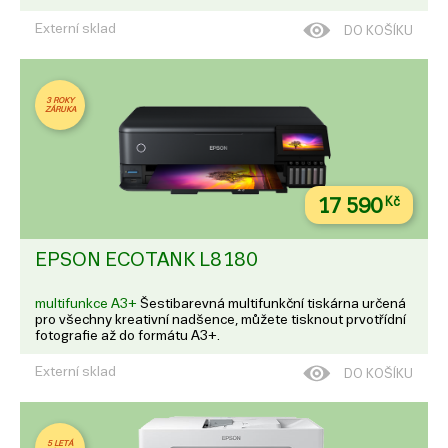
prvotřídní fotografie.
Externí sklad
DO KOŠÍKU
3 ROKY
ZÁRUKA
17 590
Kč
EPSON ECOTANK L8180
multifunkce A3+
Šestibarevná multifunkční tiskárna určená
pro všechny kreativní nadšence, můžete tisknout prvotřídní
fotografie až do formátu A3+.
Externí sklad
DO KOŠÍKU
5 LETÁ