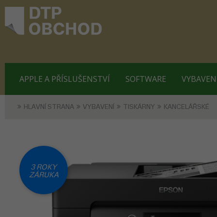
APPLE A PŘÍSLUŠENSTVÍ
SOFTWARE
VYBAVEN
HLAVNÍ STRANA
VYBAVENÍ
TISKÁRNY
KANCELÁŘSKÉ
3 ROKY
ZÁRUKA