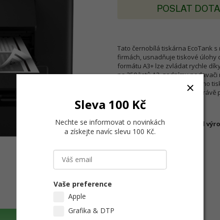
POSLAT DOT
Tato černobílá tiskárna EcoTank s
firmách, usnadňuje tiskové úlohy 
formátu A3+ lze zvládat rychle dí
na 250 listů A3, zadnímu podavači
listů A3. Díky funkcím mobilního ti
cm můžete tisknout tak, jak právě 
Sleva 100 Kč
Nechte se informovat o novinkách
Podrobné informace od výr
a získejte navíc slevu 100 Kč
.
Vaše preference
Apple
Grafika & DTP