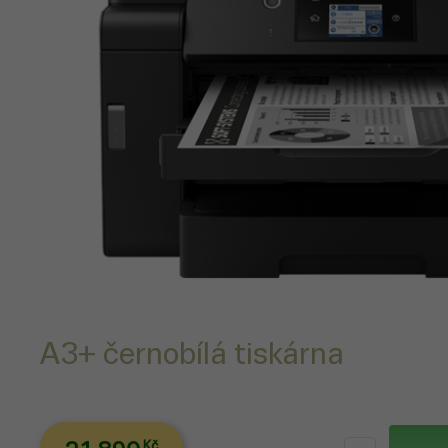
A3+ černobílá tiskárna
Kč