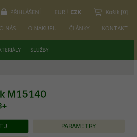
PŘIHLÁŠENÍ
EUR
CZK
Košík [0]
O NÁS
O NÁKUPU
ČLÁNKY
KONTAKT
ATERIÁLY
SLUŽBY
nk M15140
3+
KTU
PARAMETRY