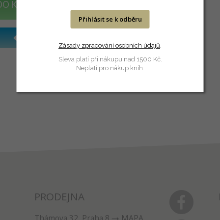
DO KOŠÍKU
Přihlásit se k odběru
Zásady zpracování osobních údajů
.
Sleva platí při nákupu nad 1500 Kč.
Neplatí pro nákup knih.
PRODEJNA
Thámova 32, Praha 8
MAPA