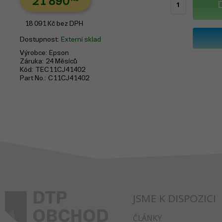
21 890
18 091
Kč
bez DPH
Dostupnost
Externí sklad
Výrobce
Epson
Záruka
24 Měsíců
Kód
TEC11CJ41402
Part No.
C11CJ41402
JSME K DISPOZICI
ČLÁNKY