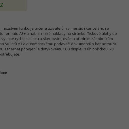
AZ
 množstvím funkcí je určena uživatelům v menších kancelářích a
do formátu A3+ a nabízí nízké náklady na stránku. Tiskové úlohy do
ky vysoké rychlosti tisku a skenování, dvěma předním zásobníkům
 na 50 listů A3 a automatickému podavači dokumentů s kapacitou 50
sku, Ethernet připojení a dotykovému LCD displeji s úhlopříčkou 6,8
potřebujete.
obce