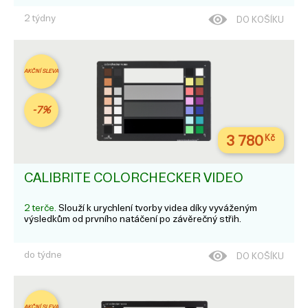
2 týdny
DO KOŠÍKU
AKČNÍ SLEVA
-7%
3 780
Kč
CALIBRITE COLORCHECKER VIDEO
2 terče.
Slouží k urychlení tvorby videa díky vyváženým
výsledkům od prvního natáčení po závěrečný střih.
do týdne
DO KOŠÍKU
AKČNÍ SLEVA