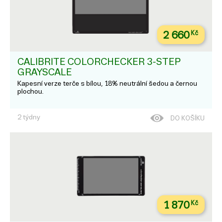
2 660
Kč
CALIBRITE COLORCHECKER 3-STEP
GRAYSCALE
Kapesní verze terče s bílou, 18% neutrální šedou a černou
plochou.
2 týdny
DO KOŠÍKU
1 870
Kč