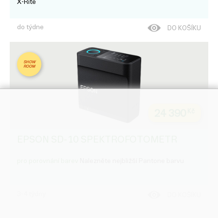
X-Rite
do týdne
DO KOŠÍKU
SHOW
ROOM
24 390
Kč
EPSON SD-10 SPEKTROFOTOMETR
pro porovnání barev
Nalezněte nejbližší Pantone barvu
3-4 týdny
DO KOŠÍKU