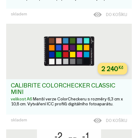
skladem
DO KOŠÍKU
2 240
Kč
CALIBRITE COLORCHECKER CLASSIC
MINI
velikost A6
Menší verze ColorCheckeru s rozměry 6,3 cm x
10,8 cm. Vytváření ICC profilů digitálního fotoaparátu.
skladem
DO KOŠÍKU