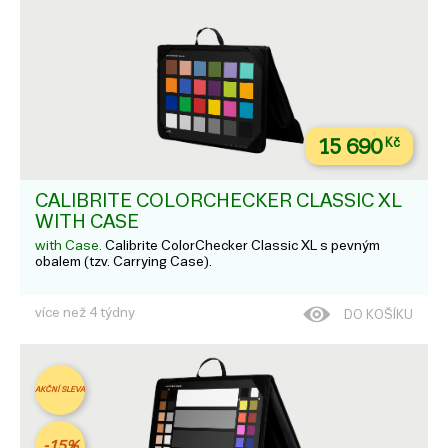
15 690
Kč
CALIBRITE COLORCHECKER CLASSIC XL
WITH CASE
with Case.
Calibrite ColorChecker Classic XL s pevným
obalem (tzv. Carrying Case).
více než 4 týdny
DO KOŠÍKU
AKČNÍ SLEVA
-15%