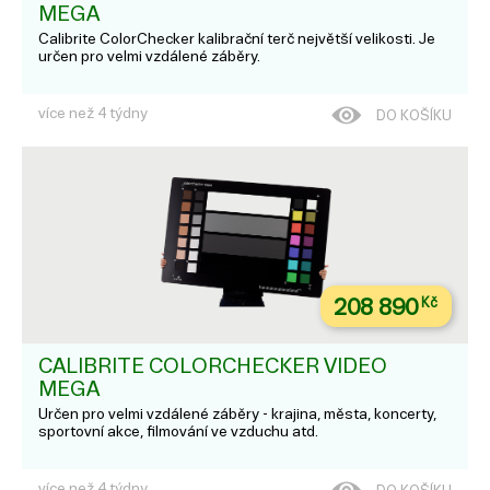
MEGA
Calibrite ColorChecker kalibrační terč největší velikosti. Je
určen pro velmi vzdálené záběry.
více než 4 týdny
DO KOŠÍKU
208 890
Kč
CALIBRITE COLORCHECKER VIDEO
MEGA
Určen pro velmi vzdálené záběry - krajina, města, koncerty,
sportovní akce, filmování ve vzduchu atd.
více než 4 týdny