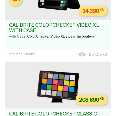
14 390
Kč
CALIBRITE COLORCHECKER VIDEO XL
WITH CASE
with Case.
ColorChecker Video XL s pevným obalem.
více než 4 týdny
DO KOŠÍKU
208 890
Kč
CALIBRITE COLORCHECKER CLASSIC