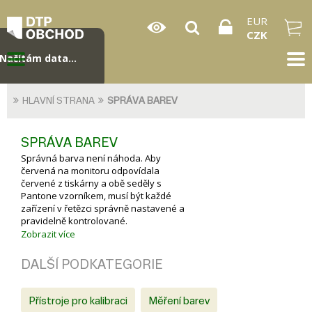
EUR
CZK
Načítám data...
HLAVNÍ STRANA
SPRÁVA BAREV
SPRÁVA BAREV
Správná barva není náhoda. Aby
červená na monitoru odpovídala
červené z tiskárny a obě seděly s
Pantone vzorníkem, musí být každé
zařízení v řetězci správně nastavené a
pravidelně kontrolované.
Najdete zde kompletní sortiment pro
Zobrazit více
správu barev: spektrofotometry a
kalibrátory monitorů, tiskáren i
DALŠÍ PODKATEGORIE
skenerů, vzorníky Pantone pro tisk i
textil, normované světelné boxy pro
vizuální hodnocení barev a vše
Přístroje pro kalibraci
Měření barev
potřebné pro digitální nátisk.