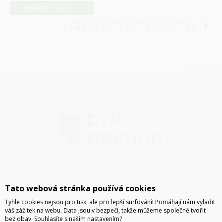
ZOBRAZIT DALŠÍCH 20
1
2
3
4
5
6
7
JSME K DISPOZICI
Tato webová stránka používá cookies
ČLÁNKY
Tyhle cookies nejsou pro tisk, ale pro lepší surfování! Pomáhají nám vyladit
KONTAKT
váš zážitek na webu. Data jsou v bezpečí, takže můžeme společně tvořit
bez obav. Souhlasíte s naším nastavením?