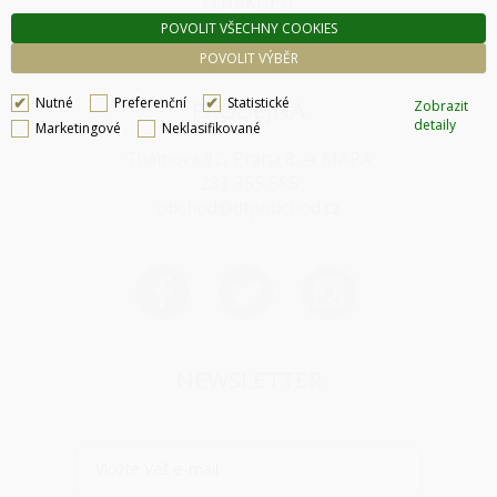
O NÁKUPU
POVOLIT VŠECHNY COOKIES
SPRÁVA COOKIES
POVOLIT VÝBĚR
Nutné
Preferenční
Statistické
PRODEJNA
Zobrazit
detaily
Marketingové
Neklasifikované
Thámova 32, Praha 8
MAPA
233 355 585
obchod@dtpobchod.cz
NEWSLETTER