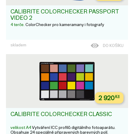
CALIBRITE COLORCHECKER PASSPORT
VIDEO 2
4 terče.
ColorChecker pro kameramany i fotografy
skladem
DO KOŠÍKU
2 920
Kč
CALIBRITE COLORCHECKER CLASSIC
velikost A4
Vytváření ICC profilů digitálního fotoaparátu.
Obsahuje 24 speciálně připravených barevných polí.