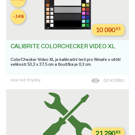
-14%
10 090
Kč
CALIBRITE COLORCHECKER VIDEO XL
ColorChecker Video XL je kalibrační terč pro filmaře o větší
velikosti 53,3 x 37,5 cm a tloušťka je 0,3 cm.
více než 4 týdny
DO KOŠÍKU
21 290
Kč