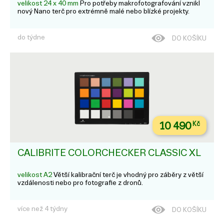
velikost 24 x 40 mm
Pro potřeby makrofotografování vznikl
nový Nano terč pro extrémně malé nebo blízké projekty.
do týdne
DO KOŠÍKU
10 490
Kč
CALIBRITE COLORCHECKER CLASSIC XL
velikost A2
Větší kalibrační terč je vhodný pro záběry z větší
vzdálenosti nebo pro fotografie z dronů.
více než 4 týdny
DO KOŠÍKU