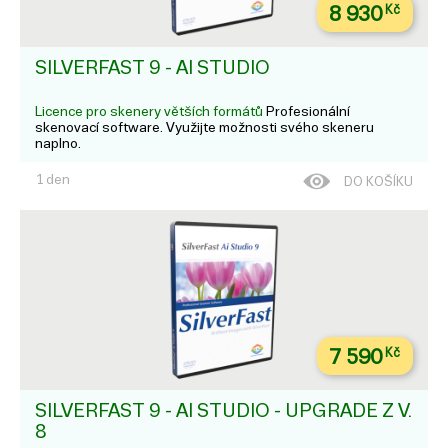
8 930
Kč
SILVERFAST 9 - AI STUDIO
Licence pro skenery větších formátů
Profesionální
skenovací software. Využijte možnosti svého skeneru
naplno.
1 den
DO KOŠÍKU
7 590
Kč
SILVERFAST 9 - AI STUDIO - UPGRADE Z V.
8