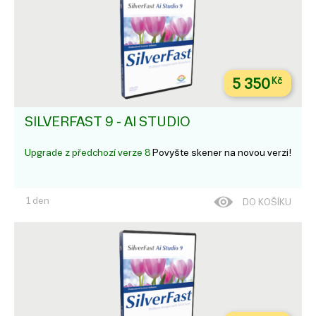
5 350
Kč
SILVERFAST 9 - AI STUDIO
Upgrade z předchozí verze 8
Povyšte skener na novou verzi!
1 den
DO KOŠÍKU