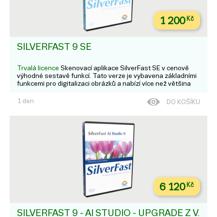
1 200
Kč
SILVERFAST 9 SE
Trvalá licence
Skenovací aplikace SilverFast SE v cenově
výhodné sestavě funkcí. Tato verze je vybavena základními
funkcemi pro digitalizaci obrázků a nabízí více než většina
programů od výrobců. Nechte své obrázky optimalizovat
inteligentní automatikou SilverFast. O...
1 den
DO KOŠÍKU
6 120
Kč
SILVERFAST 9 - AI STUDIO - UPGRADE Z V.