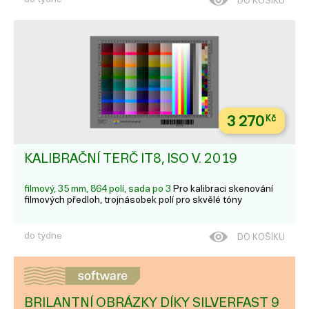
DO KOŠÍKU
3 270
Kč
KALIBRAČNÍ TERČ IT8, ISO V. 2019
filmový, 35 mm, 864 polí, sada po 3
Pro kalibraci skenování
filmových předloh, trojnásobek polí pro skvělé tóny
do týdne
DO KOŠÍKU
BRILANTNÍ OBRÁZKY DÍKY SILVERFAST 9