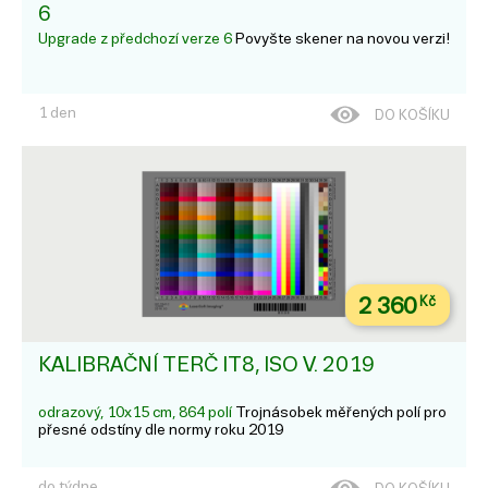
6
Upgrade z předchozí verze 6
Povyšte skener na novou verzi!
1 den
DO KOŠÍKU
2 360
Kč
KALIBRAČNÍ TERČ IT8, ISO V. 2019
odrazový, 10x15 cm, 864 polí
Trojnásobek měřených polí pro
přesné odstíny dle normy roku 2019
do týdne