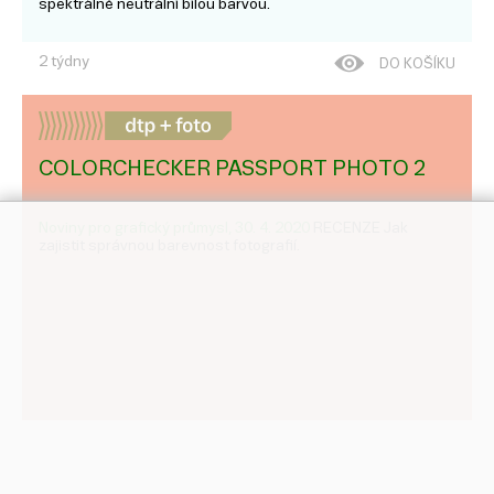
spektrálně neutrální bílou barvou.
2 týdny
DO KOŠÍKU
COLORCHECKER PASSPORT PHOTO 2
Noviny pro grafický průmysl, 30. 4. 2020
RECENZE Jak
zajistit správnou barevnost fotografií.