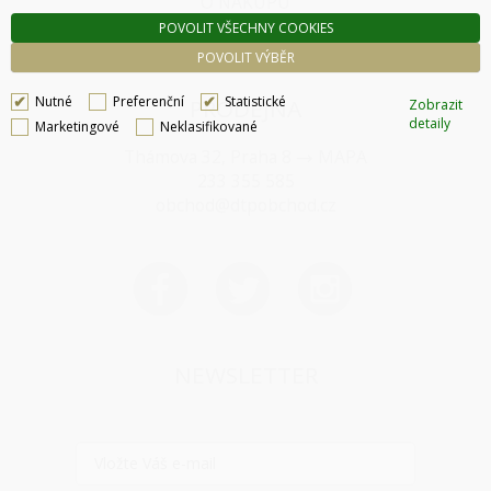
O NÁKUPU
POVOLIT VŠECHNY COOKIES
SPRÁVA COOKIES
POVOLIT VÝBĚR
Nutné
Preferenční
Statistické
PRODEJNA
Zobrazit
detaily
Marketingové
Neklasifikované
Thámova 32, Praha 8
MAPA
233 355 585
obchod@dtpobchod.cz
NEWSLETTER