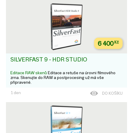
6 400
Kč
SILVERFAST 9 - HDR STUDIO
Editace RAW skenů
Editace a retuše na úrovni filmového
zrna. Skenujte do RAW a postprocesing už má vše
připravené.
1 den
DO KOŠÍKU