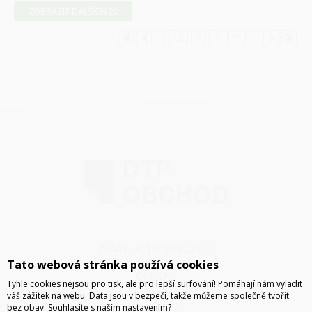
ZOBRAZIT DALŠÍCH 20
1
2
3
4
5
6
JSME K DISPOZICI
Tato webová stránka používá cookies
ČLÁNKY
Tyhle cookies nejsou pro tisk, ale pro lepší surfování! Pomáhají nám vyladit
KONTAKT
váš zážitek na webu. Data jsou v bezpečí, takže můžeme společně tvořit
bez obav. Souhlasíte s naším nastavením?