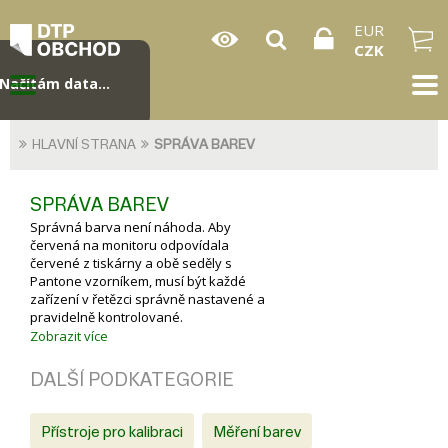
EUR
CZK
Načítám data...
HLAVNÍ STRANA
SPRÁVA BAREV
SPRÁVA BAREV
Správná barva není náhoda. Aby
červená na monitoru odpovídala
červené z tiskárny a obě seděly s
Pantone vzorníkem, musí být každé
zařízení v řetězci správně nastavené a
pravidelně kontrolované.
Najdete zde kompletní sortiment pro
Zobrazit více
správu barev: spektrofotometry a
kalibrátory monitorů, tiskáren i
DALŠÍ PODKATEGORIE
skenerů, vzorníky Pantone pro tisk i
textil, normované světelné boxy pro
vizuální hodnocení barev a vše
Přístroje pro kalibraci
Měření barev
potřebné pro digitální nátisk.