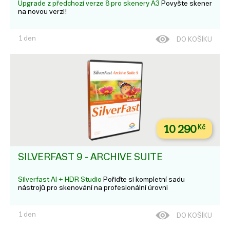
Upgrade z předchozí verze 8 pro skenery A3
Povyšte skener
na novou verzi!
1 den
DO KOŠÍKU
10 290
Kč
SILVERFAST 9 - ARCHIVE SUITE
Silverfast AI + HDR Studio
Pořiďte si kompletní sadu
nástrojů pro skenování na profesionální úrovni
1 den
DO KOŠÍKU