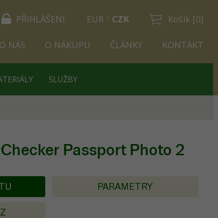
PŘIHLÁŠENÍ
EUR
CZK
Košík [0]
O NÁS
O NÁKUPU
ČLÁNKY
KONTAKT
ATERIÁLY
SLUŽBY
orChecker Passport Photo 2
KTU
PARAMETRY
AZ