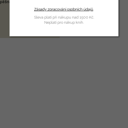
pěšné práce.
Zásady zpracování osobních údajů
.
Sleva platí při nákupu nad 1500 Kč.
Neplatí pro nákup knih.