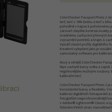
ColorChecker Passport Photo 2 obsa
terč, terč s 18% šedou a terč s bíl
pohodlně v kapse k pohotovému pou
zároveň zlepšíte kontrolu kvality 
snadnému zachycení přesných bar
zvýraznění portrétů a krajin, k za
Vytváří vlastní profily digitálního 
kreativní vylepšení jako je vizuá
samostatný software pro kalibraci f
Nový a silnější ColorChecker Pas
lépe zachytit barvy světa a zajist
nejpřesnějšími možnými soubory. B
kalibrační terč.
ColorChecker Passport Photo 2 je i
ibraci
konzistentní barvy a flexibilitu. V
kalibraci digitálních fotoaparát
fotogtafům nejprofesionálnější kont
v Adobe® Lightroom® Classic a Li
řešeními třetích stran: Hasselblad