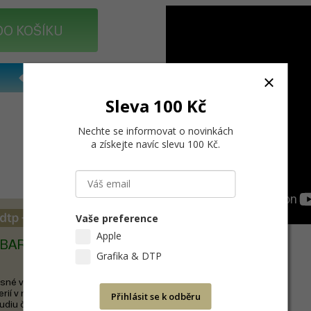
DO KOŠÍKU
Sleva 100 Kč
Nechte se informovat o novinkách
a získejte navíc slevu 100 Kč
.
Vaše preference
Apple
BAREV (CALIBRITE)
Grafika & DTP
sné vyladění barev monitoru a
erií v reklamní agentuře,
Přihlásit se k odběru
diu či fotoateliéru patří k