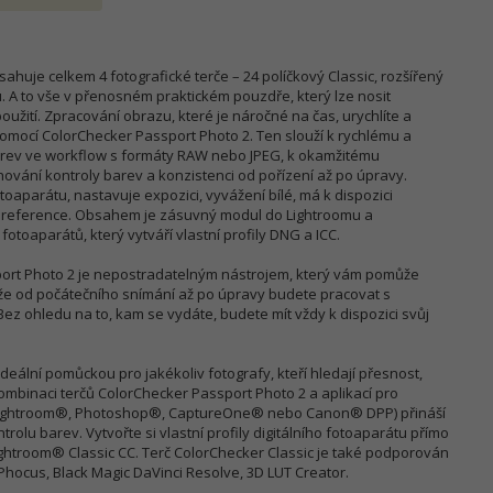
huje celkem 4 fotografické terče – 24 políčkový Classic, rozšířený
ou. A to vše v přenosném praktickém pouzdře, který lze nosit
žití. Zpracování obrazu, které je náročné na čas, urychlíte a
pomocí ColorChecker Passport Photo 2. Ten slouží k rychlému a
ev ve workflow s formáty RAW nebo JPEG, k okamžitému
chování kontroly barev a konzistenci od pořízení až po úpravy.
fotoaparátu, nastavuje expozici, vyvážení bílé, má k dispozici
lní reference. Obsahem je zásuvný modul do Lightroomu a
otoaparátů, který vytváří vlastní profily DNG a ICC.
sport Photo 2 je nepostradatelným nástrojem, který vám pomůže
í, že od počátečního snímání až po úpravy budete pracovat s
ez ohledu na to, kam se vydáte, budete mít vždy k dispozici svůj
deální pomůckou pro jakékoliv fotografy, kteří hledají přesnost,
 kombinaci terčů ColorChecker Passport Photo 2 a aplikací pro
ů (Lightroom®, Photoshop®, CaptureOne® nebo Canon® DPP) přináší
rolu barev. Vytvořte si vlastní profily digitálního fotoaparátu přímo
ghtroom® Classic CC. Terč ColorChecker Classic je také podporován
 Phocus, Black Magic DaVinci Resolve, 3D LUT Creator.