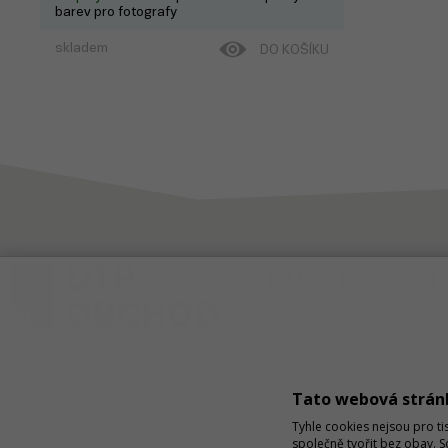
barev pro fotografy
skladem
DO KOŠÍKU
JSME K DISPOZICI
ČLÁNKY
KONTAKT
O NÁKUPU
Tato webová strán
SPRÁVA COOKIES
Tyhle cookies nejsou pro ti
společně tvořit bez obav. 