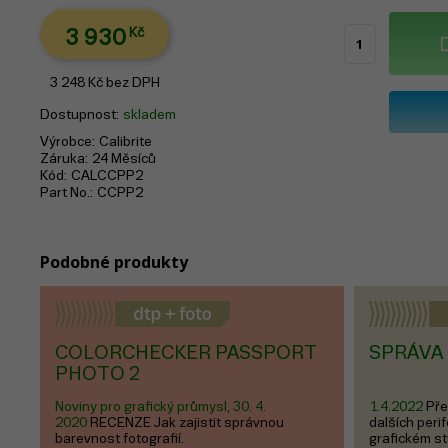
3 930
Kč
3 248
Kč
bez DPH
Dostupnost
skladem
Výrobce
Calibrite
Záruka
24 Měsíců
Kód
CALCCPP2
Part No.
CCPP2
Podobné produkty
COLORCHECKER PASSPORT
SPRÁVA 
PHOTO 2
Noviny pro grafický průmysl, 30. 4.
1.4.2022
Pře
2020
RECENZE Jak zajistit správnou
dalších perif
barevnost fotografií.
grafickém stu