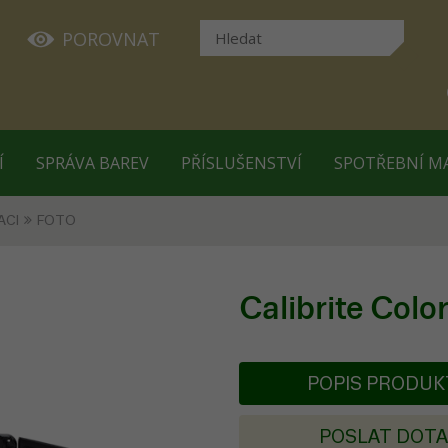
POROVNAT
Í
SPRÁVA BAREV
PŘÍSLUŠENSTVÍ
SPOTŘEBNÍ M
ACI
FOTO
Calibrite Col
POPIS PRODU
POSLAT DOT