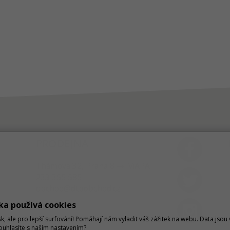
PRODEJNA
Thámova 32, Praha 8
MAPA
233 355 585
obchod@dtpobchod.cz
ka používá cookies
sk, ale pro lepší surfování! Pomáhají nám vyladit váš zážitek na webu. Data jso
Souhlasíte s naším nastavením?