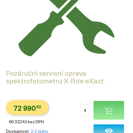
Pozáruční servisní oprava
spektrofotometru X-Rite eXact.
72 990
Kč
60 322
Kč
bez DPH
Dostupnost
2-3 týdny