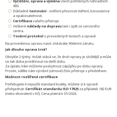
Vyčištění, oprava a výměna
všech potřebných náhradních
dílů.
Důkladné
testování
- ověření přesnosti měření, konsistence
a opakovatelnosti.
Certifikace
vašeho přístroje.
Veškeré
náklady na dopravu
tam i zpět ze servisního
centra.
Tovární protokol
o provedených testech a opravě.
Na provedenou opravu navíc získáváte 90denní záruku.
Jak dlouho oprava trvá?
Obvykle 2 týdny. Avšak stává se, že druh opravy je složitější a může
se tak doba protáhnout na delší dobu.
Za úplatu Vám můžeme poskytnout zápůjčku po dobu opravy.
Prosím, sdělte nám výrobní (sériové) číslo přístroje s předstihem.
Možnost rozšířené certifikace
Potřebujete-li nejvyšší standard kvality, můžete si k opravě
přiobjednat:
Certifikát standardu ISO 17025
za příplatek 182 EUR
(nebo ekvivalent v Kč). Cena platná k 01/2026.