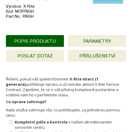
Výrobce
X-Rite
Kód
MOFFNGH
Part No.
RNGH
POPIS PRODUKTU
PARAMETRY
POSLAT DOTAZ
PŘÍSLUŠENSTVÍ
Řešení, pokud váš spektrofotometr
X-Rite eXact (1.
generace);
potřebuje opravu a už nemáte aktivní X-Rite Service
Contract. Zajistíme, že se o váš přístroj komplexně postaráme a
vrátíme vám ho v perfektním stavu.
Co oprava zahrnuje?
Naše služba zahrnuje vše, co potřebujete, za jednotnou pevnou
cenu:
Kompletní péče a kontrola
v našem akreditovaném
servisním centru.