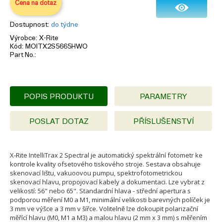
Cena na dotaz
Dostupnost
do týdne
Výrobce
X-Rite
Kód
MOITX2S5665HWO
Part No.
POPIS PRODUKTU
PARAMETRY
POSLAT DOTAZ
PŘÍSLUŠENSTVÍ
X-Rite IntelliTrax 2 Spectral je automatický spektrální fotometr ke
kontrole kvality ofsetového tiskového stroje. Sestava obsahuje
skenovací lištu, vakuoovou pumpu, spektrofotometrickou
skenovací hlavu, propojovací kabely a dokumentaci. Lze vybrat z
velikostí: 56" nebo 65". Standardní hlava - střední apertura s
podporou měření M0 a M1, minimální velikosti barevných políček je
3 mm ve výšce a 3 mm v šířce. Volitelně lze dokoupit polarizační
měřící hlavu (M0, M1 a M3) a malou hlavu (2 mm x 3 mm) s měřením