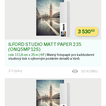
3 530
Kč
ILFORD STUDIO MATT PAPER 235
(ONQ5MP12S)
role 111,8 cm x 25 m (44")
Matný fotopapír pro každodenní
studiový tisk s výborným podáním detailů a tónů.
2-3 týdny
DO KOŠÍKU