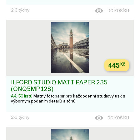
2-3 týdny
DO KOŠÍKU
445
Kč
ILFORD STUDIO MATT PAPER 235
(ONQ5MP12S)
A4, 50 listů
Matný fotopapír pro každodenní studiový tisk s
výborným podáním detailů a tónů.
2-3 týdny
DO KOŠÍKU