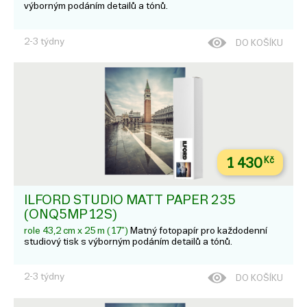
výborným podáním detailů a tónů.
2-3 týdny
DO KOŠÍKU
1 430
Kč
ILFORD STUDIO MATT PAPER 235
(ONQ5MP12S)
role 43,2 cm x 25 m (17")
Matný fotopapír pro každodenní
studiový tisk s výborným podáním detailů a tónů.
2-3 týdny
DO KOŠÍKU