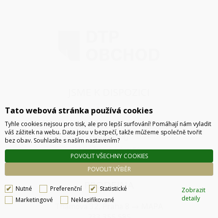
JSME K DISPOZICI
Tato webová stránka používá cookies
ČLÁNKY
KONTAKT
Tyhle cookies nejsou pro tisk, ale pro lepší surfování! Pomáhají nám vyladit
váš zážitek na webu. Data jsou v bezpečí, takže můžeme společně tvořit
O NÁKUPU
bez obav. Souhlasíte s naším nastavením?
SPRÁVA COOKIES
POVOLIT VŠECHNY COOKIES
POVOLIT VÝBĚR
PRODEJNA
Nutné
Preferenční
Statistické
Zobrazit
detaily
Marketingové
Neklasifikované
Thámova 32, Praha 8
MAPA
233 355 585