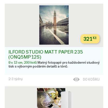
321
Kč
ILFORD STUDIO MATT PAPER 235
(ONQ5MP12S)
9 x 13 cm, 200 listů
Matný fotopapír pro každodenní studiový
tisk s výborným podáním detailů a tónů.
2-3 týdny
DO KOŠÍKU