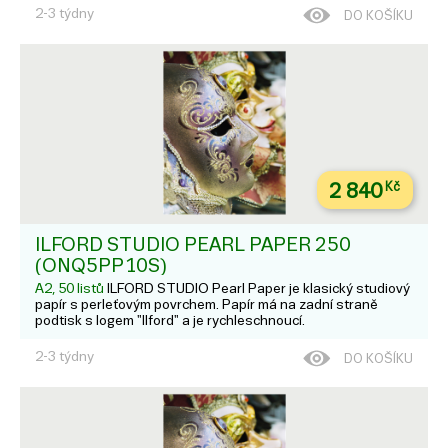
2-3 týdny
DO KOŠÍKU
2 840
Kč
ILFORD STUDIO PEARL PAPER 250
(ONQ5PP10S)
A2, 50 listů
ILFORD STUDIO Pearl Paper je klasický studiový
papír s perleťovým povrchem. Papír má na zadní straně
podtisk s logem "Ilford" a je rychleschnoucí.
2-3 týdny
DO KOŠÍKU