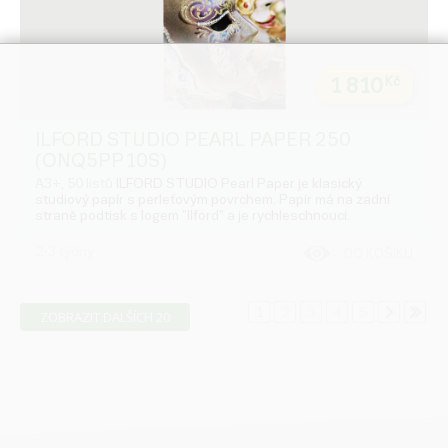
1 810
Kč
ILFORD STUDIO PEARL PAPER 250
(ONQ5PP10S)
A3+, 50 listů
ILFORD STUDIO Pearl Paper je klasický
studiový papír s perleťovým povrchem. Papír má na zadní
straně podtisk s logem "Ilford" a je rychleschnoucí.
2-3 týdny
DO KOŠÍKU
1
2
3
4
5
ZOBRAZIT DALŠÍCH 20