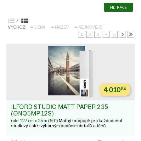
FILTRACE
/
VÝCHOZÍ
CENA
NÁZEV
NEJNOVĚJŠÍ
1
2
3
4
5
4 010
Kč
ILFORD STUDIO MATT PAPER 235
(ONQ5MP12S)
role 127 cm x 25 m (50")
Matný fotopapír pro každodenní
studiový tisk s výborným podáním detailů a tónů.