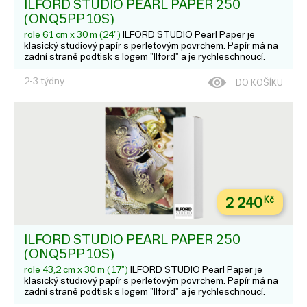
ILFORD STUDIO PEARL PAPER 250
(ONQ5PP10S)
role 61 cm x 30 m (24")
ILFORD STUDIO Pearl Paper je
klasický studiový papír s perleťovým povrchem. Papír má na
zadní straně podtisk s logem "Ilford" a je rychleschnoucí.
2-3 týdny
DO KOŠÍKU
2 240
Kč
ILFORD STUDIO PEARL PAPER 250
(ONQ5PP10S)
role 43,2 cm x 30 m (17")
ILFORD STUDIO Pearl Paper je
klasický studiový papír s perleťovým povrchem. Papír má na
zadní straně podtisk s logem "Ilford" a je rychleschnoucí.