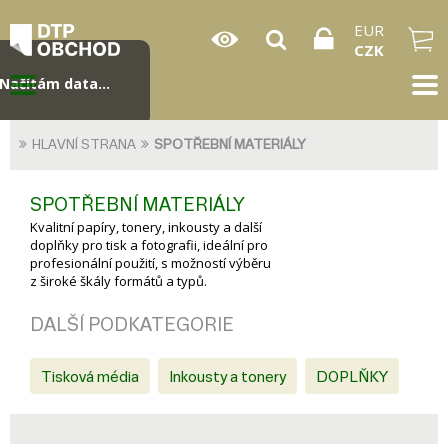
EUR
CZK
Načítám data...
HLAVNÍ STRANA
SPOTŘEBNÍ MATERIÁLY
SPOTŘEBNÍ MATERIÁLY
Kvalitní papíry, tonery, inkousty a další
doplňky pro tisk a fotografii, ideální pro
profesionální použití, s možností výběru
z široké škály formátů a typů.
DALŠÍ PODKATEGORIE
Tisková média
Inkousty a tonery
DOPLŇKY