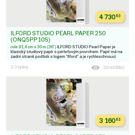
4 730
Kč
ILFORD STUDIO PEARL PAPER 250
(ONQ5PP10S)
role 91,4 cm x 30 m (36")
ILFORD STUDIO Pearl Paper je
klasický studiový papír s perleťovým povrchem. Papír má na
zadní straně podtisk s logem "Ilford" a je rychleschnoucí.
2-3 týdny
DO KOŠÍKU
3 160
Kč