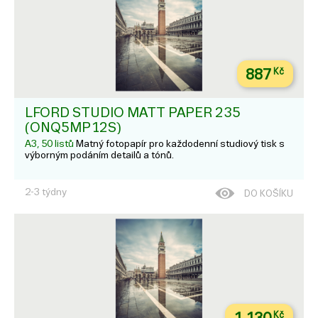
887
Kč
LFORD STUDIO MATT PAPER 235
(ONQ5MP12S)
A3, 50 listů
Matný fotopapír pro každodenní studiový tisk s
výborným podáním detailů a tónů.
2-3 týdny
DO KOŠÍKU
Kč