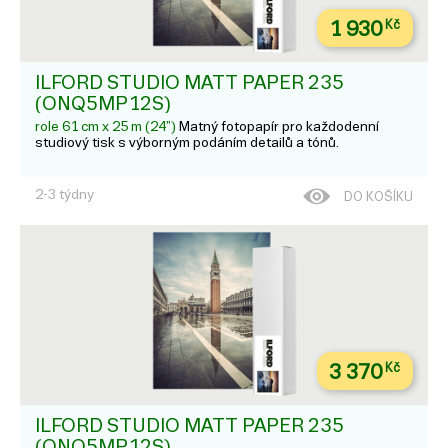
1 930
Kč
ILFORD STUDIO MATT PAPER 235
(ONQ5MP12S)
role 61 cm x 25 m (24")
Matný fotopapír pro každodenní
studiový tisk s výborným podáním detailů a tónů.
2-3 týdny
DO KOŠÍKU
3 370
Kč
ILFORD STUDIO MATT PAPER 235
(ONQ5MP12S)