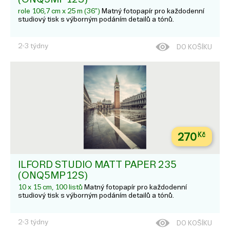
role 106,7 cm x 25 m (36")
Matný fotopapír pro každodenní
studiový tisk s výborným podáním detailů a tónů.
2-3 týdny
DO KOŠÍKU
270
Kč
ILFORD STUDIO MATT PAPER 235
(ONQ5MP12S)
10 x 15 cm, 100 listů
Matný fotopapír pro každodenní
studiový tisk s výborným podáním detailů a tónů.
2-3 týdny
DO KOŠÍKU