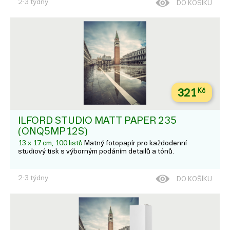
2-3 týdny
DO KOŠÍKU
321
Kč
ILFORD STUDIO MATT PAPER 235
(ONQ5MP12S)
13 x 17 cm, 100 listů
Matný fotopapír pro každodenní
studiový tisk s výborným podáním detailů a tónů.
2-3 týdny
DO KOŠÍKU