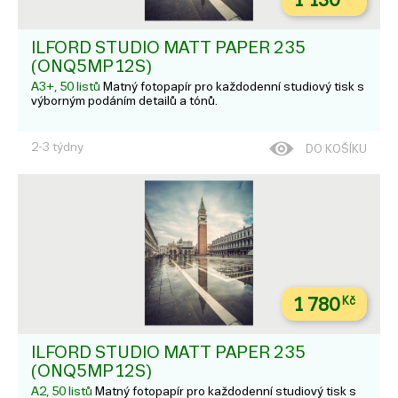
1 130
ILFORD STUDIO MATT PAPER 235
(ONQ5MP12S)
A3+, 50 listů
Matný fotopapír pro každodenní studiový tisk s
výborným podáním detailů a tónů.
2-3 týdny
DO KOŠÍKU
1 780
Kč
ILFORD STUDIO MATT PAPER 235
(ONQ5MP12S)
A2, 50 listů
Matný fotopapír pro každodenní studiový tisk s