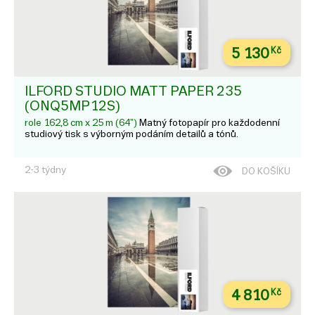
5 130
Kč
ILFORD STUDIO MATT PAPER 235
(ONQ5MP12S)
role 162,8 cm x 25 m (64")
Matný fotopapír pro každodenní
studiový tisk s výborným podáním detailů a tónů.
2-3 týdny
DO KOŠÍKU
4 810
Kč