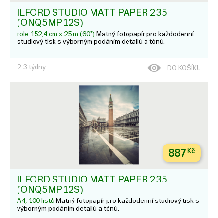
ILFORD STUDIO MATT PAPER 235
(ONQ5MP12S)
role 152,4 cm x 25 m (60")
Matný fotopapír pro každodenní
studiový tisk s výborným podáním detailů a tónů.
2-3 týdny
DO KOŠÍKU
887
Kč
ILFORD STUDIO MATT PAPER 235
(ONQ5MP12S)
A4, 100 listů
Matný fotopapír pro každodenní studiový tisk s
výborným podáním detailů a tónů.