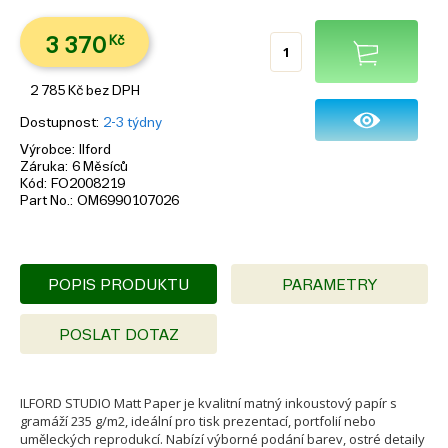
3 370
Kč
2 785
Kč
bez DPH
Dostupnost
2-3 týdny
Výrobce
Ilford
Záruka
6 Měsíců
Kód
FO2008219
Part No.
OM6990107026
POPIS PRODUKTU
PARAMETRY
POSLAT DOTAZ
ILFORD STUDIO Matt Paper je kvalitní matný inkoustový papír s
gramáží 235 g/m2, ideální pro tisk prezentací, portfolií nebo
uměleckých reprodukcí. Nabízí výborné podání barev, ostré detaily