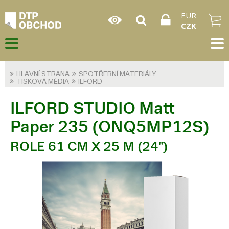
EUR
CZK
HLAVNÍ STRANA
SPOTŘEBNÍ MATERIÁLY
TISKOVÁ MÉDIA
ILFORD
ILFORD STUDIO Matt
Paper 235 (ONQ5MP12S)
ROLE 61 CM X 25 M (24")