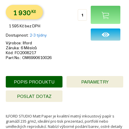
1 930
Kč
1 595
Kč
bez DPH
Dostupnost
2-3 týdny
Výrobce
Ilford
Záruka
6 Měsíců
Kód
FO2008217
Part No.
OM6990610026
POPIS PRODUKTU
PARAMETRY
POSLAT DOTAZ
ILFORD STUDIO Matt Paper je kvalitní matný inkoustový papír s
gramáží 235 g/m2, ideální pro tisk prezentací, portfolií nebo
uměleckých reprodukcí. Nabízí výborné podání barev, ostré detaily