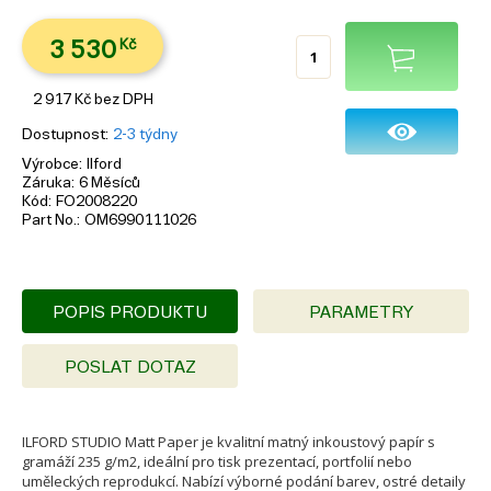
3 530
Kč
2 917
Kč
bez DPH
Dostupnost
2-3 týdny
Výrobce
Ilford
Záruka
6 Měsíců
Kód
FO2008220
Part No.
OM6990111026
POPIS PRODUKTU
PARAMETRY
POSLAT DOTAZ
ILFORD STUDIO Matt Paper je kvalitní matný inkoustový papír s
gramáží 235 g/m2, ideální pro tisk prezentací, portfolií nebo
uměleckých reprodukcí. Nabízí výborné podání barev, ostré detaily