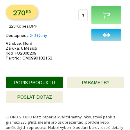
270
Kč
223
Kč
bez DPH
Dostupnost
2-3 týdny
Výrobce
Ilford
Záruka
6 Měsíců
Kód
FO2008209
Part No.
OM6990102152
POPIS PRODUKTU
PARAMETRY
POSLAT DOTAZ
ILFORD STUDIO Matt Paper je kvalitní matný inkoustový papír s
gramáží 235 g/m2, ideální pro tisk prezentací, portfolií nebo
uměleckých reprodukcí. Nabízí výborné podání barev, ostré detaily