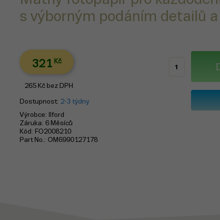
s výborným podáním detailů a
321
Kč
265
Kč
bez DPH
Dostupnost
2-3 týdny
Výrobce
Ilford
Záruka
6 Měsíců
Kód
FO2008210
Part No.
OM6990127178