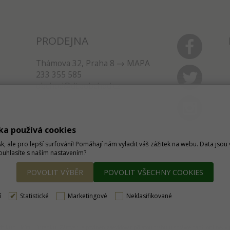
PRODEJNA
Thámova 32, Praha 8
MAPA
233 355 585
obchod@dtpobchod.cz
ka používá cookies
sk, ale pro lepší surfování! Pomáhají nám vyladit váš zážitek na webu. Data jso
Souhlasíte s naším nastavením?
POVOLIT VÝBĚR
POVOLIT VŠECHNY COOKIES
í
Statistické
Marketingové
Neklasifikované
tavit kupujícímu účtenku. Zároveň je povinen zaevidovat přijatou tržbu u správce daně online, 