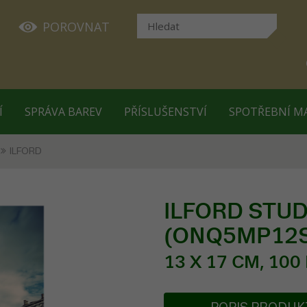
POROVNAT
Í
SPRÁVA BAREV
PŘÍSLUŠENSTVÍ
SPOTŘEBNÍ M
ILFORD
ILFORD STUDI
(ONQ5MP12
13 X 17 CM, 100