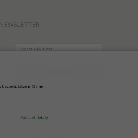
NEWSLETTER
ODESLAT
u v bezpečí, takže můžeme
Zobrazit detaily
Technické řešení © 2026
CyberSoft s.r.o.
v případě technického výpadku pak nejpozději do 48 hodin.