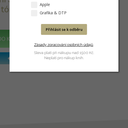
Apple
 tónů.
Grafika & DTP
Přihlásit se k odběru
DO KOŠÍKU
Zásady zpracování osobních údajů
.
Sleva platí při nákupu nad 1500 Kč.
Neplatí pro nákup knih.