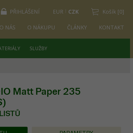
PŘIHLÁŠENÍ
EUR
CZK
Košík [0]
O NÁS
O NÁKUPU
ČLÁNKY
KONTAKT
ATERIÁLY
SLUŽBY
O Matt Paper 235
S)
 LISTŮ