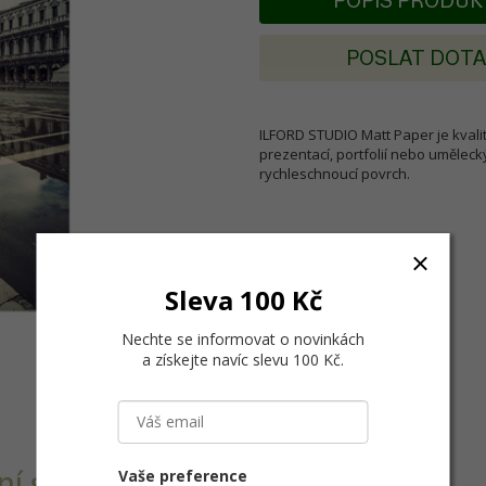
POPIS PRODU
POSLAT DOT
ILFORD STUDIO Matt Paper je kvalit
prezentací, portfolií nebo uměleck
rychleschnoucí povrch.
Sleva 100 Kč
Nechte se informovat o novinkách
a získejte navíc slevu 100 Kč
.
Vaše preference
í studiový tisk