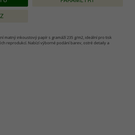
KTU
PARAMETRY
AZ
ní matný inkoustový papír s gramáží 235 g/m2, ideální pro tisk
ých reprodukcí. Nabízí výborné podání barev, ostré detaily a