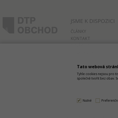
JSME K DISPOZICI
ČLÁNKY
KONTAKT
O NÁKUPU
SPRÁVA COOKIES
Tato webová strán
Tyhle cookies nejsou pro ti
společně tvořit bez obav. 
Nutné
Preferenčn
Podle zákona o evidenci tržeb je prodávající povinen vys