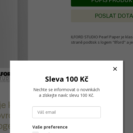
POPIS PRODU
POSLAT DOT
ILFORD STUDIO Pearl Paper je klas
straně podtisk s logem "Ilford" a j
Sleva 100 Kč
Nechte se informovat o novinkách
a získejte navíc slevu 100 Kč
.
e klasický
ovrchem. Papír
ogem "Ilford" a
Vaše preference