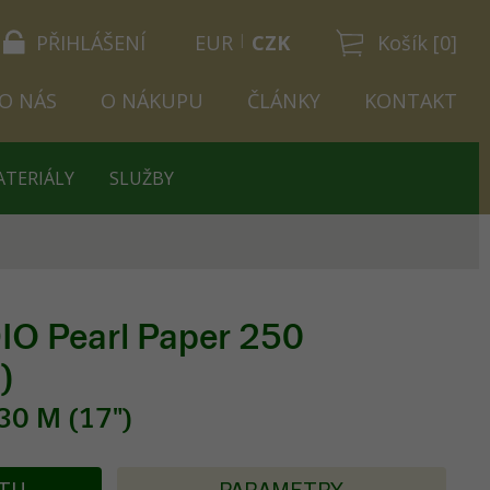
PŘIHLÁŠENÍ
EUR
CZK
Košík [0]
O NÁS
O NÁKUPU
ČLÁNKY
KONTAKT
ATERIÁLY
SLUŽBY
O Pearl Paper 250
)
30 M (17")