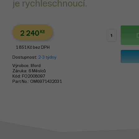
je rychleschnoucí.
2 240
Kč
1 851
Kč
bez DPH
Dostupnost
2-3 týdny
Výrobce
Ilford
Záruka
6 Měsíců
Kód
FO2008097
Part No.
OM6971432031