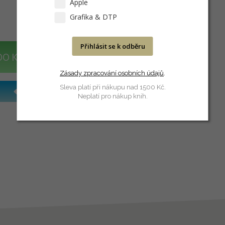
Apple
Grafika & DTP
Přihlásit se k odběru
DO KOŠÍKU
Zásady zpracování osobních údajů
.
Sleva platí při nákupu nad 1500 Kč.
Neplatí pro nákup knih.