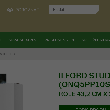
POROVNAT
Í
SPRÁVA BAREV
PŘÍSLUŠENSTVÍ
SPOTŘEBNÍ M
ILFORD
ILFORD STUDI
(ONQ5PP10S
ROLE 43,2 CM X 