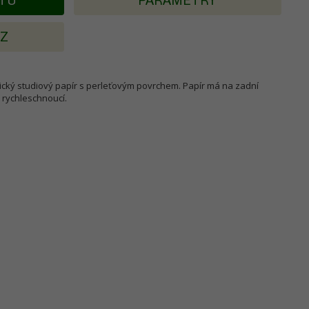
KTU
PARAMETRY
AZ
ický studiový papír s perleťovým povrchem. Papír má na zadní
e rychleschnoucí.