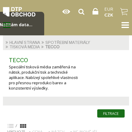
EUR
CZK
Načítám data...
HLAVNÍ STRANA
SPOTŘEBNÍ MATERIÁLY
TISKOVÁ MÉDIA
TECCO
TECCO
Speciální tisková média zaměřená na
nátisk, produkční tisk a technické
aplikace. Nabízejí spolehlivé vlastnosti
pro přesnou reprodukci barev a
konzistentní výsledky.
FILTRACE
/