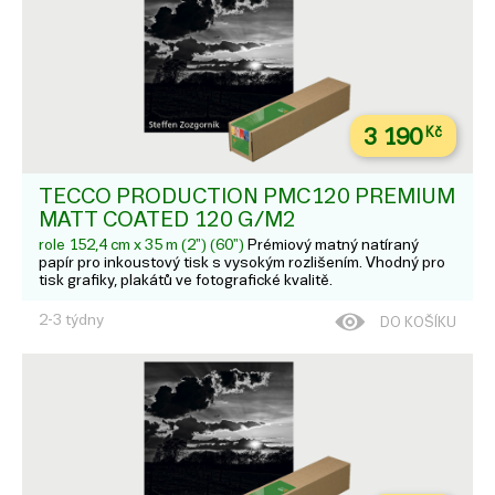
3 190
Kč
TECCO PRODUCTION PMC120 PREMIUM
MATT COATED 120 G/M2
role 152,4 cm x 35 m (2") (60")
Prémiový matný natíraný
papír pro inkoustový tisk s vysokým rozlišením. Vhodný pro
tisk grafiky, plakátů ve fotografické kvalitě.
2-3 týdny
DO KOŠÍKU