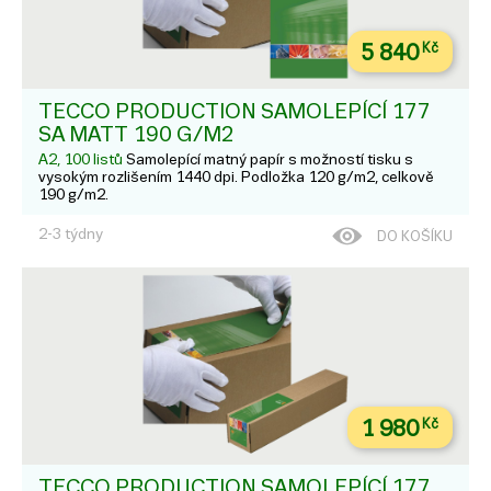
5 840
Kč
TECCO PRODUCTION SAMOLEPÍCÍ 177
SA MATT 190 G/M2
A2, 100 listů
Samolepící matný papír s možností tisku s
vysokým rozlišením 1440 dpi. Podložka 120 g/m2, celkově
190 g/m2.
2-3 týdny
DO KOŠÍKU
1 980
Kč
TECCO PRODUCTION SAMOLEPÍCÍ 177