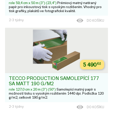
role 59,4 cm x 50 m (3") (23,4")
Prémiový matný natíraný
papír pro inkoustový tisk s vysokým rozlišením. Vhodný pro
tisk grafiky, plakátů ve fotografické kvalitě.
2-3 týdny
DO KOŠÍKU
5 490
Kč
TECCO PRODUCTION SAMOLEPÍCÍ 177
SA MATT 190 G/M2
role 127,0 cm x 20 m (3") (50")
Samolepící matný papír s
možností tisku s vysokým rozlišením 1440 dpi. Podložka 120
g/m2, celkově 190 g/m2.
2-3 týdny
DO KOŠÍKU