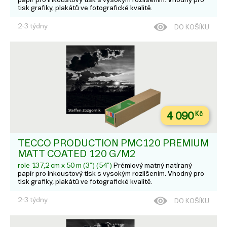
tisk grafiky, plakátů ve fotografické kvalitě.
2-3 týdny
DO KOŠÍKU
4 090
Kč
TECCO PRODUCTION PMC120 PREMIUM
MATT COATED 120 G/M2
role 137,2 cm x 50 m (3") (54")
Prémiový matný natíraný
papír pro inkoustový tisk s vysokým rozlišením. Vhodný pro
tisk grafiky, plakátů ve fotografické kvalitě.
2-3 týdny
DO KOŠÍKU