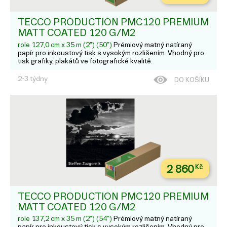
TECCO PRODUCTION PMC120 PREMIUM
MATT COATED 120 G/M2
role 127,0 cm x 35 m (2") (50")
Prémiový matný natíraný
papír pro inkoustový tisk s vysokým rozlišením. Vhodný pro
tisk grafiky, plakátů ve fotografické kvalitě.
2-3 týdny
DO KOŠÍKU
2 860
Kč
TECCO PRODUCTION PMC120 PREMIUM
MATT COATED 120 G/M2
role 137,2 cm x 35 m (2") (54")
Prémiový matný natíraný
papír pro inkoustový tisk s vysokým rozlišením. Vhodný pro