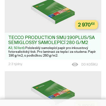
2 970
Kč
TECCO PRODUCTION SMU190PLUS/SA
SEMIGLOSSY SAMOLEPÍCÍ 280 G/M2
A3, 50 listů
Pololesklý samolepící papír pro inkoustový
fotorealistický tisk. Pro laminaci za tepla i za studena. Papír
190 g/m2, s podložkou 280 g/m2.
2-3 týdny
DO KOŠÍKU
Kč