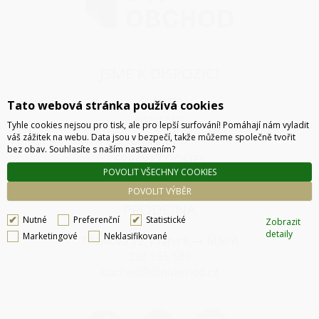
JSME K DISPOZICI
ČLÁNKY
Tato webová stránka používá cookies
KONTAKT
Tyhle cookies nejsou pro tisk, ale pro lepší surfování! Pomáhají nám vyladit
váš zážitek na webu. Data jsou v bezpečí, takže můžeme společně tvořit
O NÁKUPU
bez obav. Souhlasíte s naším nastavením?
SPRÁVA COOKIES
POVOLIT VŠECHNY COOKIES
POVOLIT VÝBĚR
PRODEJNA
Nutné
Preferenční
Statistické
Zobrazit
detaily
Marketingové
Neklasifikované
Thámova 32, Praha 8
MAPA
233 355 585
obchod@dtpobchod.cz