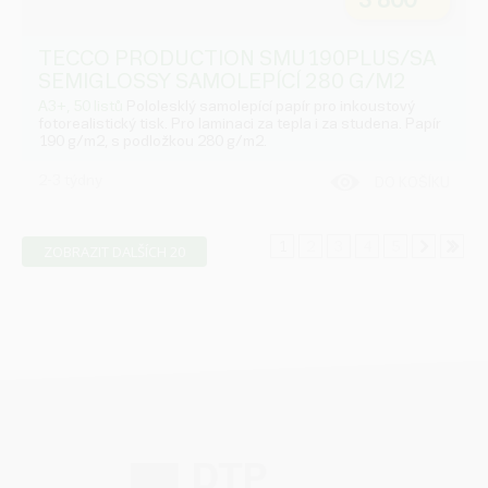
3 800
TECCO PRODUCTION SMU190PLUS/SA
SEMIGLOSSY SAMOLEPÍCÍ 280 G/M2
A3+, 50 listů
Pololesklý samolepící papír pro inkoustový
fotorealistický tisk. Pro laminaci za tepla i za studena. Papír
190 g/m2, s podložkou 280 g/m2.
2-3 týdny
DO KOŠÍKU
1
2
3
4
5
ZOBRAZIT DALŠÍCH 20