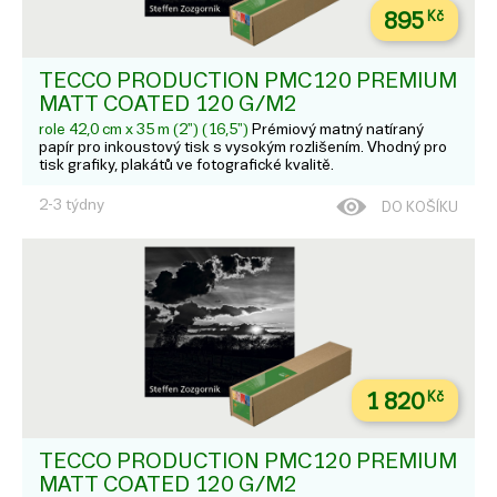
895
Kč
TECCO PRODUCTION PMC120 PREMIUM
MATT COATED 120 G/M2
role 42,0 cm x 35 m (2") (16,5")
Prémiový matný natíraný
papír pro inkoustový tisk s vysokým rozlišením. Vhodný pro
tisk grafiky, plakátů ve fotografické kvalitě.
2-3 týdny
DO KOŠÍKU
1 820
Kč
TECCO PRODUCTION PMC120 PREMIUM
MATT COATED 120 G/M2