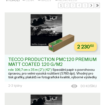
VÝCHOZÍ
CENA
NÁZEV
NEJNOVĚJŠÍ
1
2
3
4
5
2 230
Kč
TECCO PRODUCTION PMC120 PREMIUM
MATT COATED 120 G/M2
role 106,7 cm x 35 m (2") (42")
Speciální papír s povrchovou
úpravou, pro velmi vysoká rozlišení (5760 dpi). Vhodný pro
tisk grafiky, plakátů ve fotografické kvalitě, výborné výsledky
tisku zejména ve spojení s pigmentovými inkousty. Možnost
tisku barev základním i pigmentovým inkous...
2-3 týdny
DO KOŠÍKU