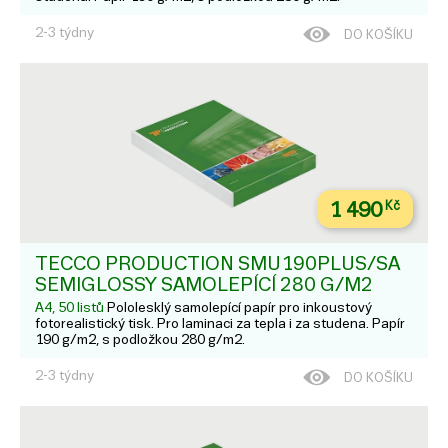
2-3 týdny
DO KOŠÍKU
1 490
Kč
TECCO PRODUCTION SMU190PLUS/SA
SEMIGLOSSY SAMOLEPÍCÍ 280 G/M2
A4, 50 listů
Pololesklý samolepící papír pro inkoustový
fotorealistický tisk. Pro laminaci za tepla i za studena. Papír
190 g/m2, s podložkou 280 g/m2.
2-3 týdny
DO KOŠÍKU