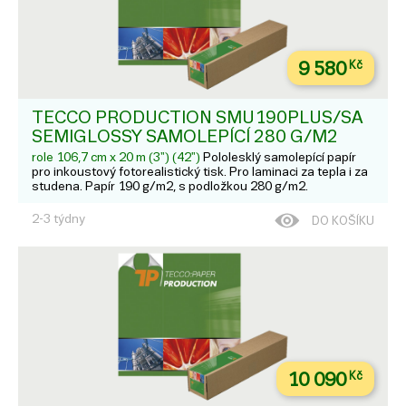
9 580
Kč
TECCO PRODUCTION SMU190PLUS/SA
SEMIGLOSSY SAMOLEPÍCÍ 280 G/M2
role 106,7 cm x 20 m (3") (42")
Pololesklý samolepící papír
pro inkoustový fotorealistický tisk. Pro laminaci za tepla i za
studena. Papír 190 g/m2, s podložkou 280 g/m2.
2-3 týdny
DO KOŠÍKU
10 090
Kč