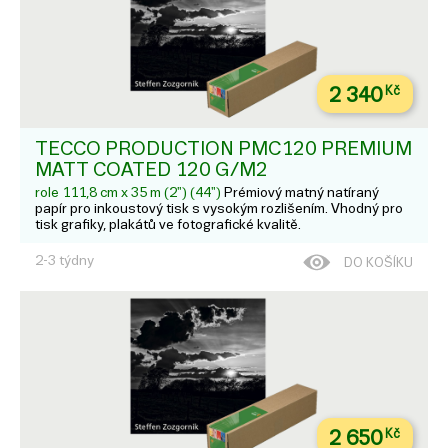
2 340
Kč
TECCO PRODUCTION PMC120 PREMIUM
MATT COATED 120 G/M2
role 111,8 cm x 35 m (2") (44")
Prémiový matný natíraný
papír pro inkoustový tisk s vysokým rozlišením. Vhodný pro
tisk grafiky, plakátů ve fotografické kvalitě.
2-3 týdny
DO KOŠÍKU
2 650
Kč