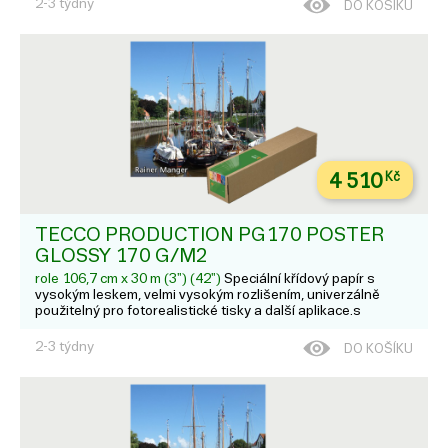
2-3 týdny
DO KOŠÍKU
4 510
Kč
TECCO PRODUCTION PG170 POSTER
GLOSSY 170 G/M2
role 106,7 cm x 30 m (3") (42")
Speciální křídový papír s
vysokým leskem, velmi vysokým rozlišením, univerzálně
použitelný pro fotorealistické tisky a další aplikace.s
2-3 týdny
DO KOŠÍKU