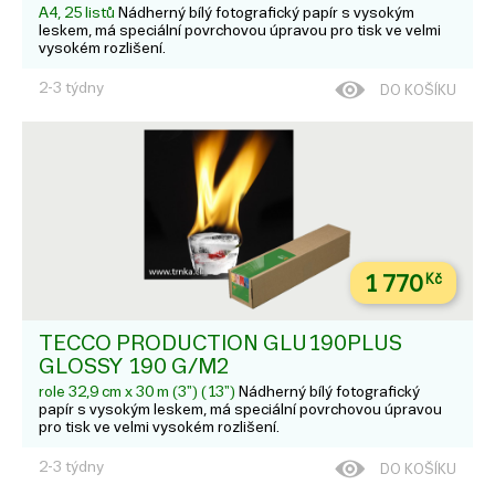
A4, 25 listů
Nádherný bílý fotografický papír s vysokým
leskem, má speciální povrchovou úpravou pro tisk ve velmi
vysokém rozlišení.
2-3 týdny
DO KOŠÍKU
1 770
Kč
TECCO PRODUCTION GLU190PLUS
GLOSSY 190 G/M2
role 32,9 cm x 30 m (3") (13")
Nádherný bílý fotografický
papír s vysokým leskem, má speciální povrchovou úpravou
pro tisk ve velmi vysokém rozlišení.
2-3 týdny
DO KOŠÍKU