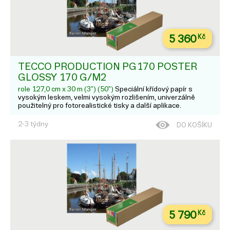
5 360
Kč
TECCO PRODUCTION PG170 POSTER
GLOSSY 170 G/M2
role 127,0 cm x 30 m (3") (50")
Speciální křídový papír s
vysokým leskem, velmi vysokým rozlišením, univerzálně
použitelný pro fotorealistické tisky a další aplikace.
2-3 týdny
DO KOŠÍKU
5 790
Kč