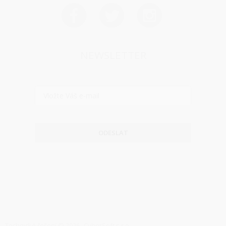
NEWSLETTER
ODESLAT
Technické řešení © 2026
CyberSoft s.r.o.