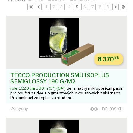
VÝCHOZÍ
CENA
NÁZEV
NEJNOVĚJŠÍ
1
2
3
4
5
6
7
8
9
8 370
Kč
TECCO PRODUCTION SMU190PLUS
SEMIGLOSSY 190 G/M2
role 162,6 cm x 30 m (3") (64")
Semimatný mikroporézní papír
pro použití na dye a pigmentových inkoustových tiskárnách.
Pro laminaci za tepla i za studena.
2-3 týdny
DO KOŠÍKU