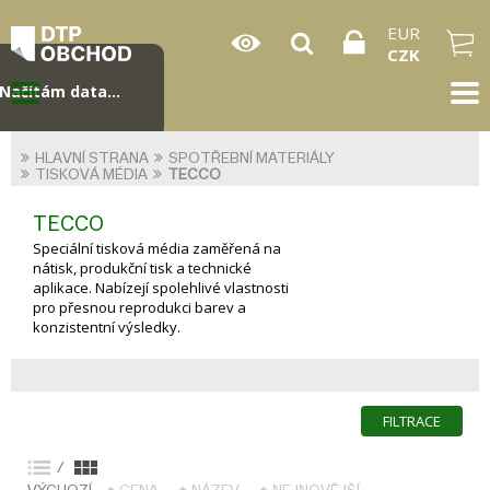
EUR
CZK
Načítám data...
HLAVNÍ STRANA
SPOTŘEBNÍ MATERIÁLY
TISKOVÁ MÉDIA
TECCO
TECCO
Speciální tisková média zaměřená na
nátisk, produkční tisk a technické
aplikace. Nabízejí spolehlivé vlastnosti
pro přesnou reprodukci barev a
konzistentní výsledky.
FILTRACE
/