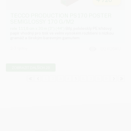
4 720
TECCO PRODUCTION PS170 POSTER
SEMIGLOSSY 170 G/M2
role 111,8 cm x 30 m (3") (44")
Bílý, pololesklý PE křídový
papír vhodný pro tisk ve velmi vysokém rozlišení s nízkou
gramáž a širokým barevným gamutem.
2-3 týdny
DO KOŠÍKU
ZOBRAZIT DALŠÍCH 20
1
2
3
4
5
6
7
8
9