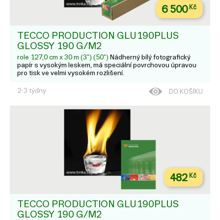
6 500
Kč
TECCO PRODUCTION GLU190PLUS
GLOSSY 190 G/M2
role 127,0 cm x 30 m (3") (50")
Nádherný bílý fotografický
papír s vysokým leskem, má speciální povrchovou úpravou
pro tisk ve velmi vysokém rozlišení.
2-3 týdny
DO KOŠÍKU
482
Kč
TECCO PRODUCTION GLU190PLUS
GLOSSY 190 G/M2