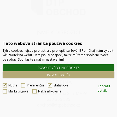
JSME K DISPOZICI
ČLÁNKY
Tato webová stránka používá cookies
KONTAKT
Tyhle cookies nejsou pro tisk, ale pro lepší surfování! Pomáhají nám vyladit
váš zážitek na webu. Data jsou v bezpečí, takže můžeme společně tvořit
O NÁKUPU
bez obav. Souhlasíte s naším nastavením?
SPRÁVA COOKIES
POVOLIT VŠECHNY COOKIES
POVOLIT VÝBĚR
PRODEJNA
Nutné
Preferenční
Statistické
Zobrazit
detaily
Marketingové
Neklasifikované
Thámova 32, Praha 8
MAPA
233 355 585
obchod@dtpobchod.cz