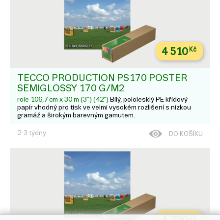
4 510
Kč
TECCO PRODUCTION PS170 POSTER
SEMIGLOSSY 170 G/M2
role 106,7 cm x 30 m (3") (42")
Bílý, pololesklý PE křídový
papír vhodný pro tisk ve velmi vysokém rozlišení s nízkou
gramáž a širokým barevným gamutem.
2-3 týdny
DO KOŠÍKU
Kč