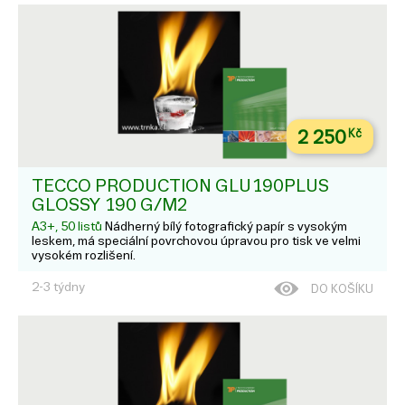
2 250
Kč
TECCO PRODUCTION GLU190PLUS
GLOSSY 190 G/M2
A3+, 50 listů
Nádherný bílý fotografický papír s vysokým
leskem, má speciální povrchovou úpravou pro tisk ve velmi
vysokém rozlišení.
2-3 týdny
DO KOŠÍKU