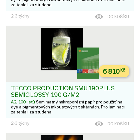
za tepla i za studena.
2-3 týdny
DO KOŠÍKU
6 810
Kč
TECCO PRODUCTION SMU190PLUS
SEMIGLOSSY 190 G/M2
A2, 100 listů
Semimatný mikroporézní papír pro použití na
dye a pigmentových inkoustových tiskárnách. Pro laminaci
za tepla i za studena.
2-3 týdny
DO KOŠÍKU