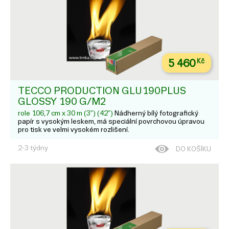
5 460
Kč
TECCO PRODUCTION GLU190PLUS
GLOSSY 190 G/M2
role 106,7 cm x 30 m (3") (42")
Nádherný bílý fotografický
papír s vysokým leskem, má speciální povrchovou úpravou
pro tisk ve velmi vysokém rozlišení.
2-3 týdny
DO KOŠÍKU