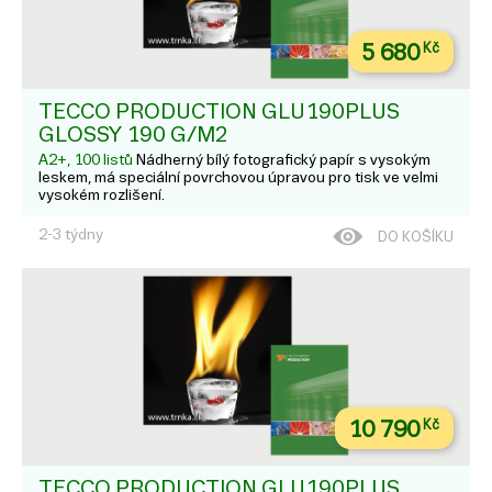
5 680
Kč
TECCO PRODUCTION GLU190PLUS
GLOSSY 190 G/M2
A2+, 100 listů
Nádherný bílý fotografický papír s vysokým
leskem, má speciální povrchovou úpravou pro tisk ve velmi
vysokém rozlišení.
2-3 týdny
DO KOŠÍKU
10 790
Kč
TECCO PRODUCTION GLU190PLUS