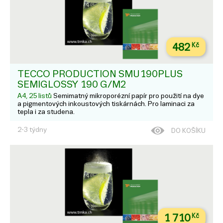
482
Kč
TECCO PRODUCTION SMU190PLUS
SEMIGLOSSY 190 G/M2
A4, 25 listů
Semimatný mikroporézní papír pro použití na dye
a pigmentových inkoustových tiskárnách. Pro laminaci za
tepla i za studena.
2-3 týdny
DO KOŠÍKU
1 710
Kč