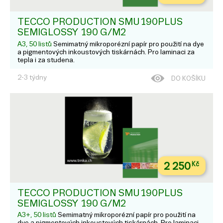
TECCO PRODUCTION SMU190PLUS
SEMIGLOSSY 190 G/M2
A3, 50 listů
Semimatný mikroporézní papír pro použití na dye
a pigmentových inkoustových tiskárnách. Pro laminaci za
tepla i za studena.
2-3 týdny
DO KOŠÍKU
2 250
Kč
TECCO PRODUCTION SMU190PLUS
SEMIGLOSSY 190 G/M2
A3+, 50 listů
Semimatný mikroporézní papír pro použití na
dye a pigmentových inkoustových tiskárnách. Pro laminaci