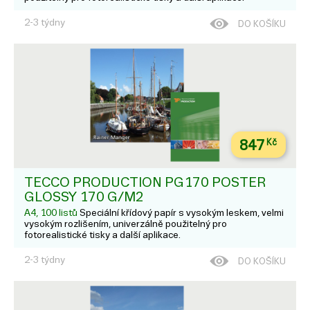
2-3 týdny
DO KOŠÍKU
847
Kč
TECCO PRODUCTION PG170 POSTER
GLOSSY 170 G/M2
A4, 100 listů
Speciální křídový papír s vysokým leskem, velmi
vysokým rozlišením, univerzálně použitelný pro
fotorealistické tisky a další aplikace.
2-3 týdny
DO KOŠÍKU