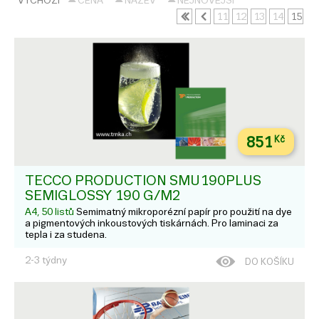
VÝCHOZÍ
CENA
NÁZEV
NEJNOVĚJŠÍ
11
12
13
14
15
851
Kč
TECCO PRODUCTION SMU190PLUS
SEMIGLOSSY 190 G/M2
A4, 50 listů
Semimatný mikroporézní papír pro použití na dye
a pigmentových inkoustových tiskárnách. Pro laminaci za
tepla i za studena.
2-3 týdny
DO KOŠÍKU