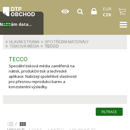
EUR
CZK
Načítám data...
HLAVNÍ STRANA
SPOTŘEBNÍ MATERIÁLY
TISKOVÁ MÉDIA
TECCO
TECCO
Speciální tisková média zaměřená na
nátisk, produkční tisk a technické
aplikace. Nabízejí spolehlivé vlastnosti
pro přesnou reprodukci barev a
konzistentní výsledky.
FILTRACE
/