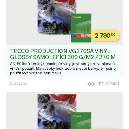
2 790
Kč
TECCO PRODUCTION VG270SA VINYL
GLOSSY SAMOLEPÍCÍ 300 G/M2 / 270 Μ
A3, 50 listů
Lesklý samolepící vinyl je vhodný pro venkovní i
vnitřní použití. Má vysoký lesk, zobrazí syté barvy, je možno
použít vysoké rozlišení tisku.
2-3 týdny
DO KOŠÍKU