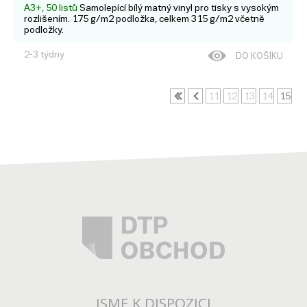
A3+, 50 listů
Samolepící bílý matný vinyl pro tisky s vysokým
rozlišením. 175 g/m2 podložka, celkem 315 g/m2 včetně
podložky.
2-3 týdny
DO KOŠÍKU
11
12
13
14
15
JSME K DISPOZICI