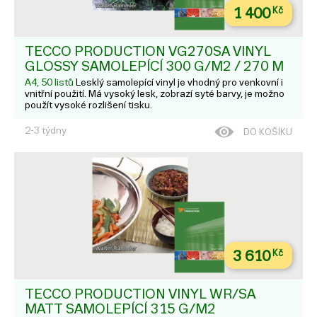
1 400
Kč
TECCO PRODUCTION VG270SA VINYL
GLOSSY SAMOLEPÍCÍ 300 G/M2 / 270 Μ
A4, 50 listů
Lesklý samolepící vinyl je vhodný pro venkovní i
vnitřní použití. Má vysoký lesk, zobrazí syté barvy, je možno
použít vysoké rozlišení tisku.
2-3 týdny
DO KOŠÍKU
3 610
Kč
TECCO PRODUCTION VINYL WR/SA
MATT SAMOLEPÍCÍ 315 G/M2