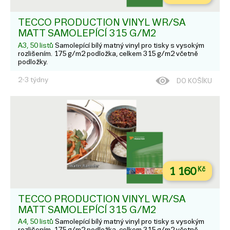
TECCO PRODUCTION VINYL WR/SA
MATT SAMOLEPÍCÍ 315 G/M2
A3, 50 listů
Samolepící bílý matný vinyl pro tisky s vysokým
rozlišením. 175 g/m2 podložka, celkem 315 g/m2 včetně
podložky.
2-3 týdny
DO KOŠÍKU
1 160
Kč
TECCO PRODUCTION VINYL WR/SA
MATT SAMOLEPÍCÍ 315 G/M2
A4, 50 listů
Samolepící bílý matný vinyl pro tisky s vysokým
rozlišením. 175 g/m2 podložka, celkem 315 g/m2 včetně