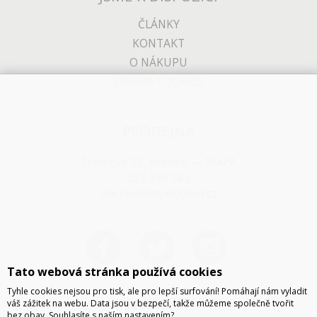
ČLÁNKY
KONTAKT
O NÁKUPU
SPRÁVA COOKIES
PRODEJNA
Thámova 32, Praha 8
MAPA
233 355 585
obchod@dtpobchod.cz
Tato webová stránka používá cookies
Tyhle cookies nejsou pro tisk, ale pro lepší surfování! Pomáhají nám vyladit
NEWSLETTER
váš zážitek na webu. Data jsou v bezpečí, takže můžeme společně tvořit
bez obav. Souhlasíte s naším nastavením?