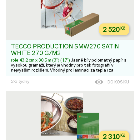
2 520
Kč
TECCO PRODUCTION SMW270 SATIN
WHITE 270 G/M2
role 43,2 cm x 30,5 m (3") (17")
Jasně bílý polomatný papír s
vysokou gramáží, který je vhodný pro tisk fotografií v
nejvyšším rozlišení. Vhodný pro laminaci za tepla i za
studena.
2-3 týdny
DO KOŠÍKU
2 310
Kč