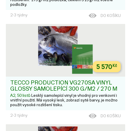
podložky.
2-3 týdny
DO KOŠÍKU
5 570
Kč
TECCO PRODUCTION VG270SA VINYL
GLOSSY SAMOLEPÍCÍ 300 G/M2 / 270 Μ
A2, 50 listů
Lesklý samolepící vinyl je vhodný pro venkovní i
vnitřní použití. Má vysoký lesk, zobrazí syté barvy, je možno
použít vysoké rozlišení tisku.
2-3 týdny
DO KOŠÍKU