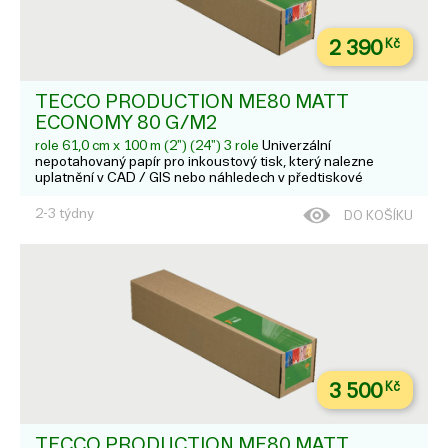
2 390
Kč
TECCO PRODUCTION ME80 MATT
ECONOMY 80 G/M2
role 61,0 cm x 100 m (2") (24") 3 role
Univerzální
nepotahovaný papír pro inkoustový tisk, který nalezne
uplatnění v CAD / GIS nebo náhledech v předtiskové
přípravě. Prodává se v balení po třech rolích
2-3 týdny
DO KOŠÍKU
3 500
Kč
TECCO PRODUCTION ME80 MATT