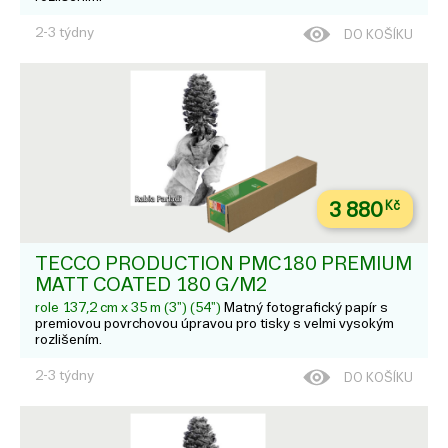
2-3 týdny
DO KOŠÍKU
3 880
Kč
TECCO PRODUCTION PMC180 PREMIUM
MATT COATED 180 G/M2
role 137,2 cm x 35 m (3") (54")
Matný fotografický papír s
premiovou povrchovou úpravou pro tisky s velmi vysokým
rozlišením.
2-3 týdny
DO KOŠÍKU