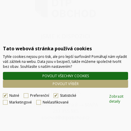
JSME K DISPOZICI
ČLÁNKY
Tato webová stránka používá cookies
KONTAKT
Tyhle cookies nejsou pro tisk, ale pro lepší surfování! Pomáhají nám vyladit
váš zážitek na webu. Data jsou v bezpečí, takže můžeme společně tvořit
O NÁKUPU
bez obav. Souhlasíte s naším nastavením?
SPRÁVA COOKIES
POVOLIT VŠECHNY COOKIES
POVOLIT VÝBĚR
PRODEJNA
Nutné
Preferenční
Statistické
Zobrazit
detaily
Marketingové
Neklasifikované
Thámova 32, Praha 8
MAPA
233 355 585
obchod@dtpobchod.cz