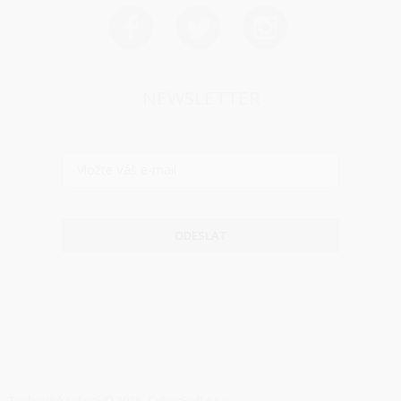
NEWSLETTER
ODESLAT
Technické řešení © 2026
CyberSoft s.r.o.