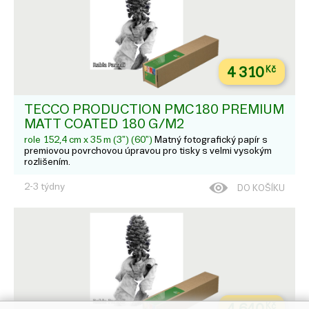
4 310
Kč
TECCO PRODUCTION PMC180 PREMIUM
MATT COATED 180 G/M2
role 152,4 cm x 35 m (3") (60")
Matný fotografický papír s
premiovou povrchovou úpravou pro tisky s velmi vysokým
rozlišením.
2-3 týdny
DO KOŠÍKU
Kč