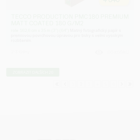
4 640
TECCO PRODUCTION PMC180 PREMIUM
MATT COATED 180 G/M2
role 162,6 cm x 35 m (3") (64")
Matný fotografický papír s
premiovou povrchovou úpravou pro tisky s velmi vysokým
rozlišením.
2-3 týdny
DO KOŠÍKU
ZOBRAZIT DALŠÍCH 20
1
2
3
4
5
6