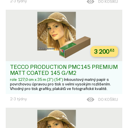
2-3 týdny
DO KOŠÍKU
3 200
Kč
TECCO PRODUCTION PMC145 PREMIUM
MATT COATED 145 G/M2
role 127,0 cm x 35 m (3") (54")
Inkoustový matný papír s
povrchovou úpravou pro tisk s velmi vysokým rozlišením.
Vhodný pro tisk grafiky, plakátů ve fotografické kvalitě.
2-3 týdny
DO KOŠÍKU