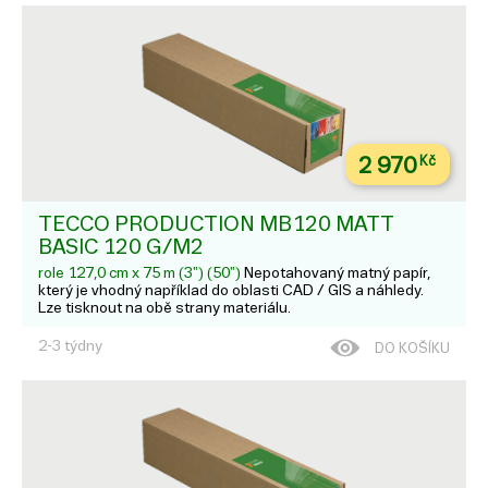
2 970
Kč
TECCO PRODUCTION MB120 MATT
BASIC 120 G/M2
role 127,0 cm x 75 m (3") (50")
Nepotahovaný matný papír,
který je vhodný například do oblasti CAD / GIS a náhledy.
Lze tisknout na obě strany materiálu.
2-3 týdny
DO KOŠÍKU