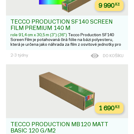
9 990
Kč
TECCO PRODUCTION SF140 SCREEN
FILM PREMIUM 140 Μ
role 91,4 cm x 30,5 m (3") (36")
Tecco Production SF140
Screen Film je potahovaná čirá fólie na bázi polyesteru,
která je určena jako náhrada za film z osvitové jednotky pro
velmi ostré výtisky s vysokým rozlišením a vysokou densitou
na dye nebo pigmentových tiskárnách. Hodí se pro: L...
2-3 týdny
DO KOŠÍKU
1 690
Kč
TECCO PRODUCTION MB120 MATT
BASIC 120 G/M2