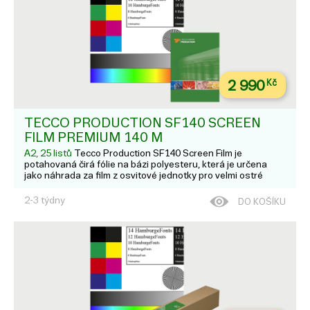
2 990
Kč
TECCO PRODUCTION SF140 SCREEN
FILM PREMIUM 140 Μ
A2, 25 listů
Tecco Production SF140 Screen Film je
potahovaná čirá fólie na bázi polyesteru, která je určena
jako náhrada za film z osvitové jednotky pro velmi ostré
výtisky s vysokým rozlišením a vysokou densitou na dye
nebo pigmentových tiskárnách. Hodí se pro: L...
2-3 týdny
DO KOŠÍKU