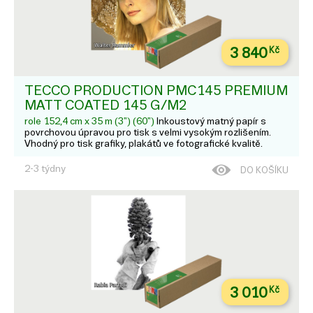
3 840
Kč
TECCO PRODUCTION PMC145 PREMIUM
MATT COATED 145 G/M2
role 152,4 cm x 35 m (3") (60")
Inkoustový matný papír s
povrchovou úpravou pro tisk s velmi vysokým rozlišením.
Vhodný pro tisk grafiky, plakátů ve fotografické kvalitě.
2-3 týdny
DO KOŠÍKU
3 010
Kč