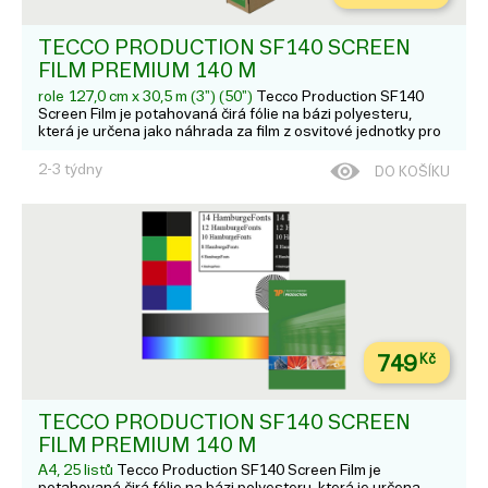
TECCO PRODUCTION SF140 SCREEN
FILM PREMIUM 140 Μ
role 127,0 cm x 30,5 m (3") (50")
Tecco Production SF140
Screen Film je potahovaná čirá fólie na bázi polyesteru,
která je určena jako náhrada za film z osvitové jednotky pro
velmi ostré výtisky s vysokým rozlišením a vysokou densitou
na dye nebo pigmentových tiskárnách. Hodí se pro: L...
2-3 týdny
DO KOŠÍKU
749
Kč
TECCO PRODUCTION SF140 SCREEN
FILM PREMIUM 140 Μ
A4, 25 listů
Tecco Production SF140 Screen Film je
potahovaná čirá fólie na bázi polyesteru, která je určena