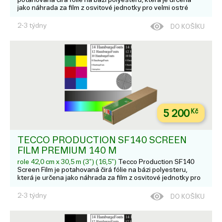
jako náhrada za film z osvitové jednotky pro velmi ostré
výtisky s vysokým rozlišením a vysokou densitou na dye
nebo pigmentových tiskárnách. Hodí se pro: L...
2-3 týdny
DO KOŠÍKU
5 200
Kč
TECCO PRODUCTION SF140 SCREEN
FILM PREMIUM 140 Μ
role 42,0 cm x 30,5 m (3") (16,5")
Tecco Production SF140
Screen Film je potahovaná čirá fólie na bázi polyesteru,
která je určena jako náhrada za film z osvitové jednotky pro
velmi ostré výtisky s vysokým rozlišením a vysokou densitou
na dye nebo pigmentových tiskárnách. Hodí se pro: L...
2-3 týdny
DO KOŠÍKU