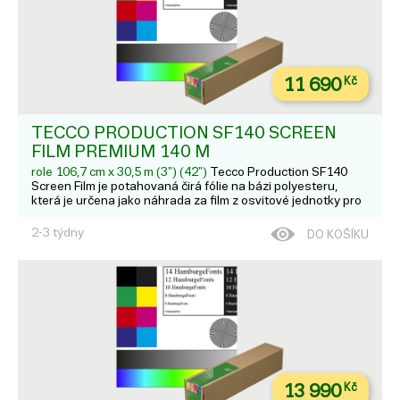
11 690
Kč
TECCO PRODUCTION SF140 SCREEN
FILM PREMIUM 140 Μ
role 106,7 cm x 30,5 m (3") (42")
Tecco Production SF140
Screen Film je potahovaná čirá fólie na bázi polyesteru,
která je určena jako náhrada za film z osvitové jednotky pro
velmi ostré výtisky s vysokým rozlišením a vysokou densitou
na dye nebo pigmentových tiskárnách. Hodí se pro: L...
2-3 týdny
DO KOŠÍKU
13 990
Kč