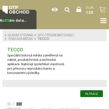
EUR
CZK
Načítám data...
HLAVNÍ STRANA
SPOTŘEBNÍ MATERIÁLY
TISKOVÁ MÉDIA
TECCO
TECCO
Speciální tisková média zaměřená na
nátisk, produkční tisk a technické
aplikace. Nabízejí spolehlivé vlastnosti
pro přesnou reprodukci barev a
konzistentní výsledky.
FILTRACE
/