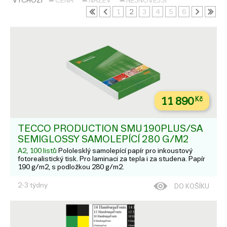
VÝCHOZÍ
CENA
NÁZEV
NEJNOVĚJŠÍ
1
2
3
4
5
6
11 890
Kč
TECCO PRODUCTION SMU190PLUS/SA
SEMIGLOSSY SAMOLEPÍCÍ 280 G/M2
A2, 100 listů
Pololesklý samolepící papír pro inkoustový
fotorealistický tisk. Pro laminaci za tepla i za studena. Papír
190 g/m2, s podložkou 280 g/m2.
2-3 týdny
DO KOŠÍKU