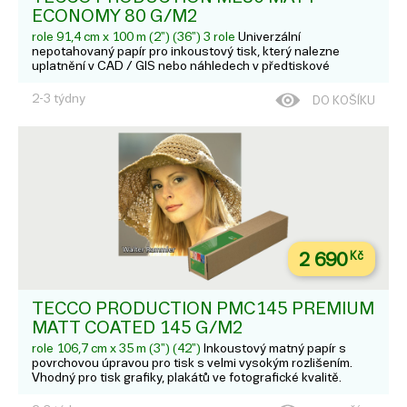
ECONOMY 80 G/M2
role 91,4 cm x 100 m (2") (36") 3 role
Univerzální
nepotahovaný papír pro inkoustový tisk, který nalezne
uplatnění v CAD / GIS nebo náhledech v předtiskové
přípravě. Prodává se v balení po třech rolích
2-3 týdny
DO KOŠÍKU
2 690
Kč
TECCO PRODUCTION PMC145 PREMIUM
MATT COATED 145 G/M2
role 106,7 cm x 35 m (3") (42")
Inkoustový matný papír s
povrchovou úpravou pro tisk s velmi vysokým rozlišením.
Vhodný pro tisk grafiky, plakátů ve fotografické kvalitě.