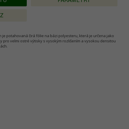
KTU
PARAMETRY
AZ
 je potahovaná čirá fólie na bázi polyesteru, která je určena jako
ky pro velmi ostré výtisky s vysokým rozlišením a vysokou densitou
ách.