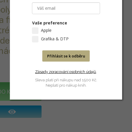
polyesteru,
a film z
Vaše preference
ré výtisky s
Apple
 densitou na
Grafika & DTP
nách. Hodí se
Přihlásit se k odběru
Zásady zpracování osobních údajů
.
Sleva platí při nákupu nad 1500 Kč.
Neplatí pro nákup knih.
DO KOŠÍKU