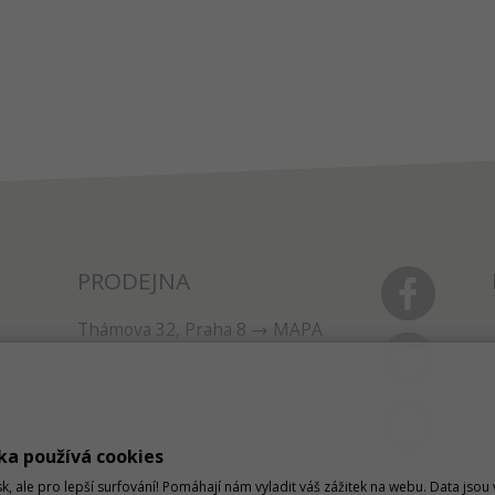
PRODEJNA
Thámova 32, Praha 8
MAPA
233 355 585
obchod@dtpobchod.cz
ka používá cookies
sk, ale pro lepší surfování! Pomáhají nám vyladit váš zážitek na webu. Data jso