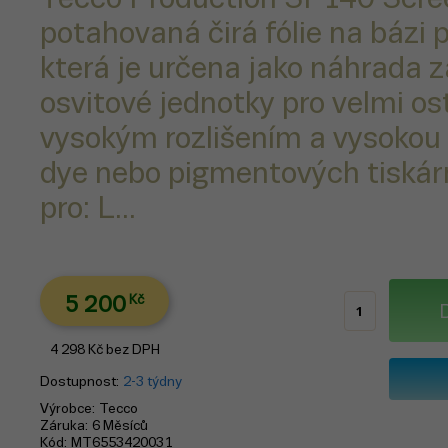
potahovaná čirá fólie na bázi 
která je určena jako náhrada z
osvitové jednotky pro velmi ost
vysokým rozlišením a vysokou
dye nebo pigmentových tiskár
pro: L...
5 200
Kč
4 298
Kč
bez DPH
Dostupnost
2-3 týdny
Výrobce
Tecco
Záruka
6 Měsíců
Kód
MT6553420031