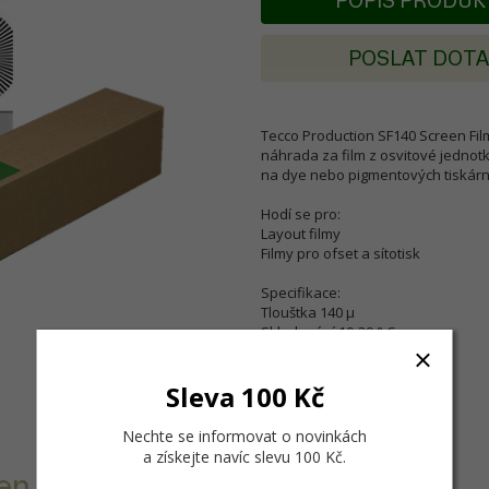
POPIS PRODU
POSLAT DOT
Tecco Production SF140 Screen Film
náhrada za film z osvitové jednot
na dye nebo pigmentových tiskárn
Hodí se pro:
Layout filmy
Filmy pro ofset a sítotisk
Specifikace:
Tlouštka 140 µ
Skladování 10-30 ° C
Sleva 100 Kč
Nechte se informovat o novinkách
a získejte navíc slevu 100 Kč
.
n Film je