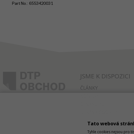
Part No.
6553420031
JSME K DISPOZICI
ČLÁNKY
KONTAKT
O NÁKUPU
SPRÁVA COOKIES
Tato webová strán
Tyhle cookies nejsou pro ti