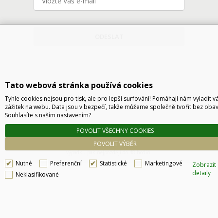
ODESLAT
Tato webová stránka používá cookies
Tyhle cookies nejsou pro tisk, ale pro lepší surfování! Pomáhají nám vyladit v
zážitek na webu. Data jsou v bezpečí, takže můžeme společně tvořit bez obav
Souhlasíte s naším nastavením?
Technické řešení © 2026
CyberSoft s.r.o.
POVOLIT VŠECHNY COOKIES
Podle zákona o evidenci tržeb je prodávající povinen vystavit kupujícímu účtenku. Zároveň
POVOLIT VÝBĚR
je povinen zaevidovat přijatou tržbu u správce daně online, v případě technického
výpadku pak nejpozději do 48 hodin.
Nutné
Preferenční
Statistické
Marketingové
Zobrazit
detaily
Neklasifikované