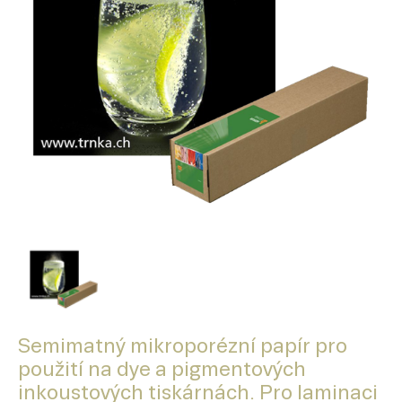
Semimatný mikroporézní papír pro
použití na dye a pigmentových
inkoustových tiskárnách. Pro laminaci