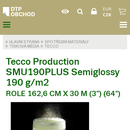
EUR
CZK
HLAVNÍ STRANA
SPOTŘEBNÍ MATERIÁLY
TISKOVÁ MÉDIA
TECCO
Tecco Production
SMU190PLUS Semiglossy
190 g/m2
ROLE 162,6 CM X 30 M (3") (64")