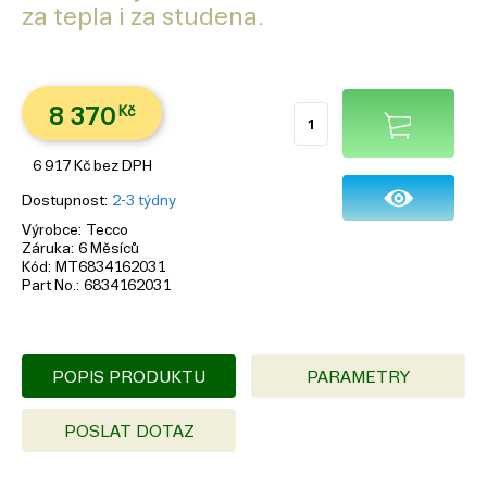
za tepla i za studena.
8 370
Kč
6 917
Kč
bez DPH
Dostupnost
2-3 týdny
Výrobce
Tecco
Záruka
6 Měsíců
Kód
MT6834162031
Part No.
6834162031
POPIS PRODUKTU
PARAMETRY
POSLAT DOTAZ