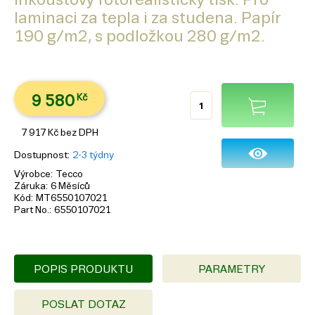
laminaci za tepla i za studena. Papír
190 g/m2, s podložkou 280 g/m2.
9 580
Kč
7 917
Kč
bez DPH
Dostupnost
2-3 týdny
Výrobce
Tecco
Záruka
6 Měsíců
Kód
MT6550107021
Part No.
6550107021
POPIS PRODUKTU
PARAMETRY
POSLAT DOTAZ