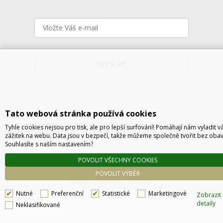
ODESLAT
Tato webová stránka používá cookies
Tyhle cookies nejsou pro tisk, ale pro lepší surfování! Pomáhají nám vyladit v
zážitek na webu. Data jsou v bezpečí, takže můžeme společně tvořit bez obav
Souhlasíte s naším nastavením?
Technické řešení © 2026
CyberSoft s.r.o.
POVOLIT VŠECHNY COOKIES
Podle zákona o evidenci tržeb je prodávající povinen vystavit kupujícímu účtenku. Zároveň
POVOLIT VÝBĚR
je povinen zaevidovat přijatou tržbu u správce daně online, v případě technického
výpadku pak nejpozději do 48 hodin.
Nutné
Preferenční
Statistické
Marketingové
Zobrazit
detaily
Neklasifikované