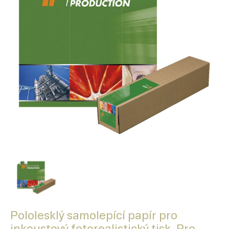
Pololesklý samolepící papír pro
inkoustový fotorealistický tisk. Pro