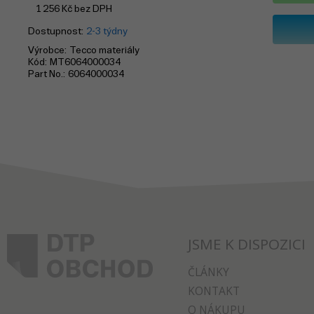
1 256
Kč
bez DPH
Dostupnost
2-3 týdny
Výrobce
Tecco materiály
Kód
MT6064000034
Part No.
6064000034
JSME K DISPOZICI
ČLÁNKY
KONTAKT
O NÁKUPU