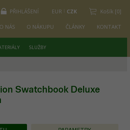
PŘIHLÁŠENÍ
EUR
CZK
Košík [0]
O NÁS
O NÁKUPU
ČLÁNKY
KONTAKT
ATERIÁLY
SLUŽBY
tion Swatchbook Deluxe
m