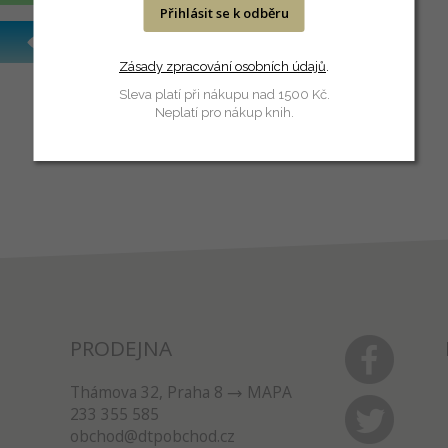
Přihlásit se k odběru
Zásady zpracování osobních údajů
.
Sleva platí při nákupu nad 1500 Kč.
Neplatí pro nákup knih.
PRODEJNA
Thámova 32, Praha 8
MAPA
233 355 585
obchod@dtpobchod.cz