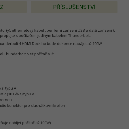
AZ
PŘÍSLUŠENSTVÍ
tor(y), ethernetový kabel , periferní zařízení USB a další zařízení k
y propojte s počítačem jediným kabelem Thunderbolt.
Thunderbolt 4 HDMI Dock ho bude dokonce napájet až 100W
el Thunderbolt, vzít počítač a jít.
/s) typu A
n 2 (10 Gb/s) typu A
hernet)
dio konektor pro sluchátka/mikrofon
uje nabíjet počítač až 100W)