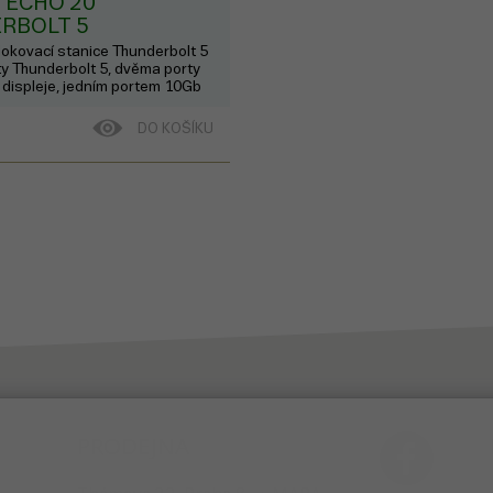
 ECHO 20
RBOLT 5
DOCK
dokovací stanice Thunderbolt 5
ty Thunderbolt 5, dvěma porty
í displeje, jedním portem 10Gb
íti porty USB 3 s rychlostí 10
mi funkcemi.
DO KOŠÍKU
PRODEJNA