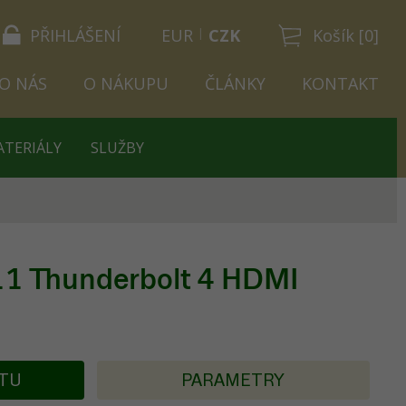
PŘIHLÁŠENÍ
EUR
CZK
Košík [0]
O NÁS
O NÁKUPU
ČLÁNKY
KONTAKT
ATERIÁLY
SLUŽBY
11 Thunderbolt 4 HDMI
KTU
PARAMETRY