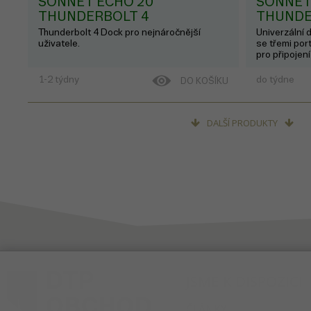
SONNET ECHO 20
SONNET
THUNDERBOLT 4
THUNDE
SUPERDOCK
SECURE
Thunderbolt 4 Dock pro nejnáročnější
Univerzální 
uživatele.
se třemi por
pro připojen
Ethernet, dev
Gb/s a další
1-2 týdny
do týdne
DO KOŠÍKU
DALŠÍ PRODUKTY
3 010
Kč
SONNET ECHO 6 USB-C 5GBE
MULTI HUB
USB-C hub s 5Gb ethernetem
JSME K DISPOZICI
ČLÁNKY