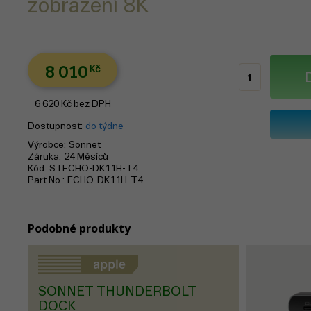
zobrazení 8K
8 010
Kč
6 620
Kč
bez DPH
Dostupnost
do týdne
Výrobce
Sonnet
Záruka
24 Měsíců
Kód
STECHO-DK11H-T4
Part No.
ECHO-DK11H-T4
Podobné produkty
SONNET THUNDERBOLT
DOCK