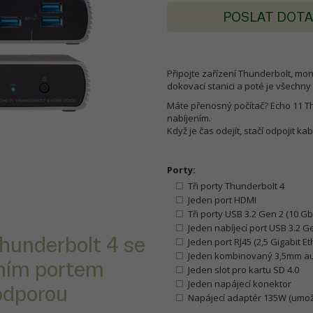
POSLAT DOT
Připojte zařízení Thunderbolt, moni
dokovací stanici a poté je všechn
Máte přenosný počítač? Echo 11 
nabíjením.
Když je čas odejít, stačí odpojit kab
Porty:
Tři porty Thunderbolt 4
Jeden port HDMI
Tři porty USB 3.2 Gen 2 (10 Gb
Jeden nabíjecí port USB 3.2 Ge
Thunderbolt 4 se
Jeden port RJ45 (2,5 Gigabit Et
Jeden kombinovaný 3,5mm au
dním portem
Jeden slot pro kartu SD 4.0
Jeden napájecí konektor
odporou
Napájecí adaptér 135W (umožň