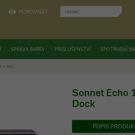
POROVNAT
Í
SPRÁVA BAREV
PŘÍSLUŠENSTVÍ
SPOTŘEBNÍ M
Í
MAC
Sonnet Echo 
Dock
POPIS PRODU