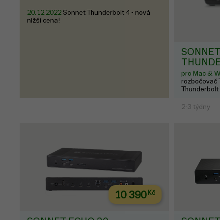
20.12.2022
Sonnet Thunderbolt 4 - nová
nižší cena!
SONNET
THUNDE
pro Mac & 
rozbočovač T
Thunderbolt 
2-3 týdny
10 390
Kč