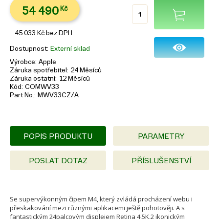
54 490
Kč
45 033
Kč
bez DPH
Dostupnost
Externí sklad
Výrobce
Apple
Záruka spotřebitel
24 Měsíců
Záruka ostatní
12 Měsíců
Kód
COMWV33
Part No.
MWV33CZ/A
POPIS PRODUKTU
PARAMETRY
POSLAT DOTAZ
PŘÍSLUŠENSTVÍ
Se supervýkonným čipem M4, který zvládá procházení webu i
přeskakování mezi různými aplikacemi ještě pohotověji. A s
fantastickým 24palcovým displejem Retina 4,5K,2 ikonickým