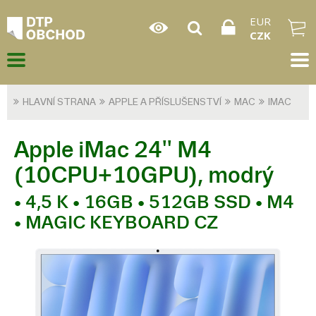
EUR
CZK
HLAVNÍ STRANA
APPLE A PŘÍSLUŠENSTVÍ
MAC
IMAC
Apple iMac 24'' M4
(10CPU+10GPU), modrý
• 4,5 K • 16GB • 512GB SSD • M4
• MAGIC KEYBOARD CZ