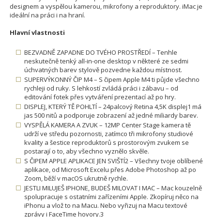
designem a vyspělou kamerou, mikrofony a reproduktory. iMac je
ideální na práci i na hraní.
Hlavní vlastnosti
BEZVADNĚ ZAPADNE DO TVÉHO PROSTŘEDÍ – Tenhle
neskutečně tenký all-in-one desktop v některé ze sedmi
úchvatných barev stylově pozvedne každou místnost.
SUPERVÝKONNÝ ČIP M4 – S čipem Apple M4 ti půjde všechno
rychleji od ruky. S lehkostí zvládá práci i zábavu – od
editování fotek přes vytváření prezentací až po hry.
DISPLEJ, KTERÝ TĚ POHLTÍ – 24palcový Retina 4,5K displej1 má
jas 500 nitů a podporuje zobrazení až jedné miliardy barev.
VYSPĚLÁ KAMERA A ZVUK – 12MP Center Stage kamera tě
udrží ve středu pozornosti, zatímco tři mikrofony studiové
kvality a šestice reproduktorů s prostorovým zvukem se
postarají o to, aby všechno vyznělo skvěle.
S ČIPEM APPLE APLIKACE JEN SVIŠTÍ2 – Všechny tvoje oblíbené
aplikace, od Microsoft Excelu přes Adobe Photoshop až po
Zoom, běží v macOS ukrutně rychle.
JESTLI MILUJEŠ IPHONE, BUDEŠ MILOVAT I MAC – Mac kouzelně
spolupracuje s ostatními zařízeními Apple. Zkopíruj něco na
iPhonu a vlož to na Macu. Nebo vyřizuj na Macu textové
zprávy i FaceTime hovory.3