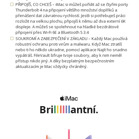
PŘIPOJÍŠ, CO CHCEŠ – iMac si můžeš pořídit až se čtyřmi porty
Thunderbolt 4 na připojení většího množství doplňků a
přenášení dat závratnou rychlostí. Jestli si potřebuješ práci
rozložit na velkou plochu, připojíš k němu až dva externí 6K
displeje. A můžeš se spolehnout na hladké bezdrátové
připojení přes Wi-Fi 6E a Bluetooth 5.3.4
SOUKROMÍ A ZABEZPEČENÍ V ZÁKLADU – Každý Mac používá
robustní ochranu proti virům a malwaru. Když Mac ztratíš
nebo ti ho někdo ukradne, pomocí aplikace Najít ho snadno
vypátráš. FileVault šifruje tvoje soubory, aby k nim neměl
přístup nikdo jiný. A díky bezplatným bezpečnostním
aktualizacím je Mac vždycky chráněný.