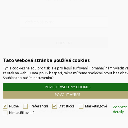
ODESLAT
Tato webová stránka používá cookies
Tyhle cookies nejsou pro tisk, ale pro lepší surfování! Pomáhají nám vyladit v
zážitek na webu. Data jsou v bezpečí, takže můžeme společně tvořit bez obav
Souhlasíte s naším nastavením?
POVOLIT VŠECHNY COOKIES
POVOLIT VÝBĚR
Technické řešení © 2026
CyberSoft s.r.o.
Podle zákona o evidenci tržeb je prodávající povinen vystavit kupujícímu účtenku. Zároveň
Nutné
Preferenční
Statistické
Marketingové
Zobrazit
je povinen zaevidovat přijatou tržbu u správce daně online, v případě technického
výpadku pak nejpozději do 48 hodin.
detaily
Neklasifikované