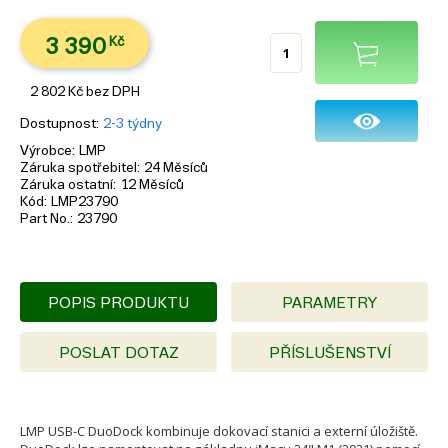
3 390
Kč
2 802
Kč
bez DPH
Dostupnost
2-3 týdny
Výrobce
LMP
Záruka spotřebitel
24 Měsíců
Záruka ostatní
12 Měsíců
Kód
LMP23790
Part No.
23790
POPIS PRODUKTU
PARAMETRY
POSLAT DOTAZ
PŘÍSLUŠENSTVÍ
LMP USB-C DuoDock kombinuje dokovací stanici a externí úložiště.