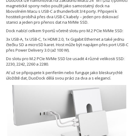
DuoDock lze namontovat na základnu iMacu 24" M1 (2021) pomocí
magnetické spony nebo použít jako samostatný dock na
libovolném Macu s USB-C a thunderbolt 3/4 porty. Připojení k
hostiteli probíhá přes dva USB-C kabely – jeden pro dokovací
stanici a jeden pro přenos dat na NVMe SSD.
Dock nabízí celkem 9 portů včetně slotu pro M.2 PCIe NVMe SSD:
3x USB-A, 1x USB-C, 1x HDMI 2.0, 1x Gigabit Ethernet a také jednu
čtečku SD a microSD karet. Host může být napájen přes port USB-C
přes Power Delivery 3.0 (až 100 W).
Do slotu pro M.2 PCIe NVMe SSD lze usadit 4 různé velikosti SSD:
2230, 2242, 2260 a 2280.
Ať už se připojujete k periferiím nebo funguje jako bleskurychlé
úložiště dat, DuoDock dělá svou práci za dva a s elegancí.