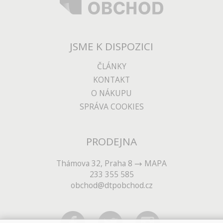
3x USB hub pro iMac 24" M1
Jednoduchá cesta jak přidat
klasické USB 3.0 k vašemu iMacu 24".
JSME K DISPOZICI
skladem
DO KOŠÍKU
ČLÁNKY
KONTAKT
O NÁKUPU
SPRÁVA COOKIES
PRODEJNA
Thámova 32, Praha 8
MAPA
233 355 585
obchod@dtpobchod.cz