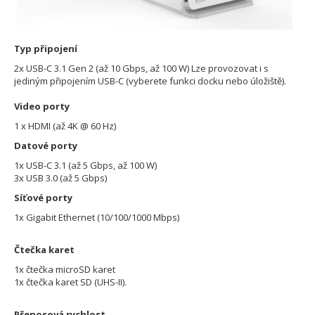
Typ připojení
2x USB-C 3.1 Gen 2 (až 10 Gbps, až 100 W) Lze provozovat i s
jediným připojením USB-C (vyberete funkci docku nebo úložiště).
Video porty
1 x HDMI (až 4K @ 60 Hz)
Datové porty
1x USB-C 3.1 (až 5 Gbps, až 100 W)
3x USB 3.0 (až 5 Gbps)
Síťové porty
1x Gigabit Ethernet (10/100/1000 Mbps)
Čtečka karet
1x čtečka microSD karet
1x čtečka karet SD (UHS-II).
Přenosová rychlost