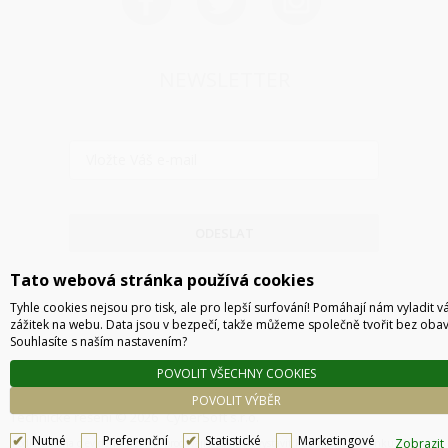
NEWSLETTER
ODESLAT
Tato webová stránka používá cookies
Tyhle cookies nejsou pro tisk, ale pro lepší surfování! Pomáhají nám vyladit v
zážitek na webu. Data jsou v bezpečí, takže můžeme společně tvořit bez obav
Souhlasíte s naším nastavením?
POVOLIT VŠECHNY COOKIES
POVOLIT VÝBĚR
Technické řešení © 2026
CyberSoft s.r.o.
Nutné
Preferenční
Statistické
Marketingové
Zobrazit
Podle zákona o evidenci tržeb je prodávající povinen vystavit kupujícímu účtenku. Zároveň