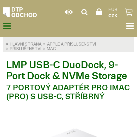
EUR
CZK
HLAVNÍ STRANA
APPLE A PŘÍSLUŠENSTVÍ
PŘÍSLUŠENSTVÍ
MAC
LMP USB-C DuoDock, 9-
Port Dock & NVMe Storage
7 PORTOVÝ ADAPTÉR PRO IMAC
(PRO) S USB-C, STŘÍBRNÝ