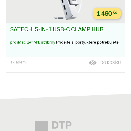
1 490
Kč
SATECHI 5-IN-1 USB-C CLAMP HUB
pro iMac 24" M1, stříbrný
Přidejte si porty, které potřebujete.
skladem
DO KOŠÍKU
679
Kč
LMP USB-C TINY HUB