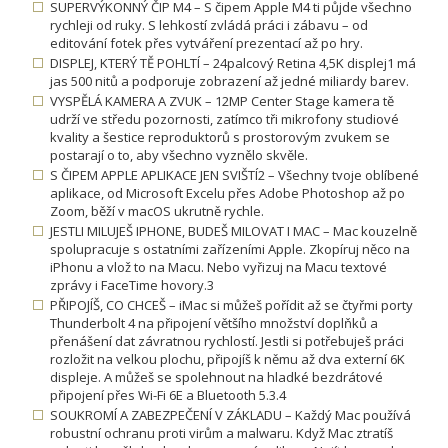
SUPERVÝKONNÝ ČIP M4 – S čipem Apple M4 ti půjde všechno
rychleji od ruky. S lehkostí zvládá práci i zábavu – od
editování fotek přes vytváření prezentací až po hry.
DISPLEJ, KTERÝ TĚ POHLTÍ – 24palcový Retina 4,5K displej1 má
jas 500 nitů a podporuje zobrazení až jedné miliardy barev.
VYSPĚLÁ KAMERA A ZVUK – 12MP Center Stage kamera tě
udrží ve středu pozornosti, zatímco tři mikrofony studiové
kvality a šestice reproduktorů s prostorovým zvukem se
postarají o to, aby všechno vyznělo skvěle.
S ČIPEM APPLE APLIKACE JEN SVIŠTÍ2 – Všechny tvoje oblíbené
aplikace, od Microsoft Excelu přes Adobe Photoshop až po
Zoom, běží v macOS ukrutně rychle.
JESTLI MILUJEŠ IPHONE, BUDEŠ MILOVAT I MAC – Mac kouzelně
spolupracuje s ostatními zařízeními Apple. Zkopíruj něco na
iPhonu a vlož to na Macu. Nebo vyřizuj na Macu textové
zprávy i FaceTime hovory.3
PŘIPOJÍŠ, CO CHCEŠ – iMac si můžeš pořídit až se čtyřmi porty
Thunderbolt 4 na připojení většího množství doplňků a
přenášení dat závratnou rychlostí. Jestli si potřebuješ práci
rozložit na velkou plochu, připojíš k němu až dva externí 6K
displeje. A můžeš se spolehnout na hladké bezdrátové
připojení přes Wi-Fi 6E a Bluetooth 5.3.4
SOUKROMÍ A ZABEZPEČENÍ V ZÁKLADU – Každý Mac používá
robustní ochranu proti virům a malwaru. Když Mac ztratíš