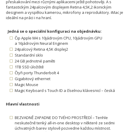
přeskakování mezi různými aplikacemi ještě pohotověji. A s
fantastickým 24palcovým displejem Retina 4,5K,2 ikonickým
designem a vyspělou kamerou, mikrofony a reproduktory. iMac je
ideální na práci i na hraní.
Jedná se o speciální konfiguraci na objednávku:
Čip Apple M4 s 10jádrovým CPU, 10jádrovým GPU
a 16jádrovým Neural Enginem
24palcový Retina 4,5K displej2
Standardní sklo
24 GB jednotné paměti
1TB SSD úložiště
Čtyři porty Thunderbolt 4
Gigabitový ethernet
Magic Mouse
Magic Keyboard s Touch ID a číselnou klávesnicí – česká
Hlavní vlastnosti
BEZVADNĚ ZAPADNE DO TVÉHO PROSTŘEDÍ – Tenhle
neskutečně tenký all-in-one desktop v některé ze sedmi
úchvatných barev stylově pozvedne každou místnost.