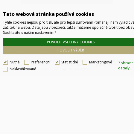
Tato webová stránka používá cookies
Tyhle cookies nejsou pro tisk, ale pro lepší surfování! Pomáhají nám vyladit v
zážitek na webu. Data jsou v bezpečí, takže můžeme společně tvořit bez obav
Souhlasíte s naším nastavením?
POVOLIT VŠECHNY COOKIES
POVOLIT VÝBĚR
Technické řešení © 2026
CyberSoft s.r.o.
Podle zákona o evidenci tržeb je prodávající povinen vystavit kupujícímu účtenku. Zároveň
Nutné
Preferenční
Statistické
Marketingové
Zobrazit
je povinen zaevidovat přijatou tržbu u správce daně online, v případě technického
detaily
Neklasifikované
výpadku pak nejpozději do 48 hodin.