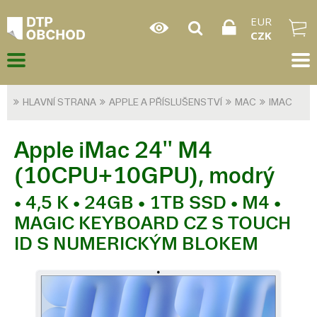
EUR
CZK
HLAVNÍ STRANA
APPLE A PŘÍSLUŠENSTVÍ
MAC
IMAC
Apple iMac 24'' M4
(10CPU+10GPU), modrý
• 4,5 K • 24GB • 1TB SSD • M4 •
MAGIC KEYBOARD CZ S TOUCH
ID S NUMERICKÝM BLOKEM