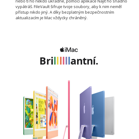
nebo ti ho někdo ukradne, pomocí aplikace Najít ho snadno
vypátráš. FileVault šifruje tvoje soubory, aby k nim neměl
přístup nikdo jiný. A díky bezplatným bezpečnostním
aktualizacím je Mac vždycky chráněný.