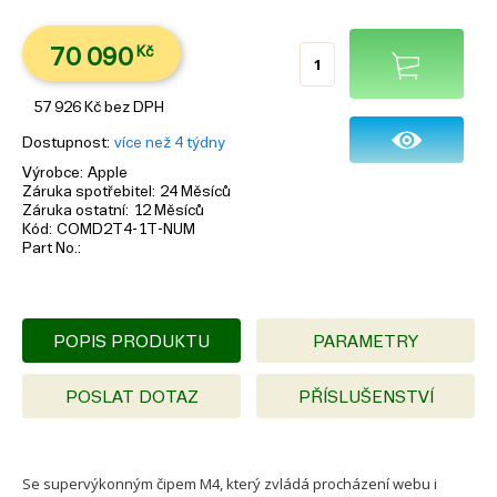
70 090
Kč
57 926
Kč
bez DPH
Dostupnost
více než 4 týdny
Výrobce
Apple
Záruka spotřebitel
24 Měsíců
Záruka ostatní
12 Měsíců
Kód
COMD2T4-1T-NUM
Part No.
POPIS PRODUKTU
PARAMETRY
POSLAT DOTAZ
PŘÍSLUŠENSTVÍ
Se supervýkonným čipem M4, který zvládá procházení webu i