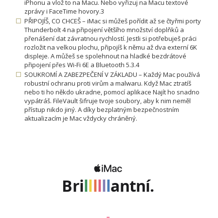
iPhonu a vlož to na Macu. Nebo vyřizuj na Macu textové
zprávy i FaceTime hovory.3
PŘIPOJÍŠ, CO CHCEŠ – iMac si můžeš pořídit až se čtyřmi porty
Thunderbolt 4 na připojení většího množství doplňků a
přenášení dat závratnou rychlostí. Jestli si potřebuješ práci
rozložit na velkou plochu, připojíš k němu až dva externí 6K
displeje. A můžeš se spolehnout na hladké bezdrátové
připojení přes Wi-Fi 6E a Bluetooth 5.3.4
SOUKROMÍ A ZABEZPEČENÍ V ZÁKLADU – Každý Mac používá
robustní ochranu proti virům a malwaru. Když Mac ztratíš
nebo ti ho někdo ukradne, pomocí aplikace Najít ho snadno
vypátráš. FileVault šifruje tvoje soubory, aby k nim neměl
přístup nikdo jiný. A díky bezplatným bezpečnostním
aktualizacím je Mac vždycky chráněný.