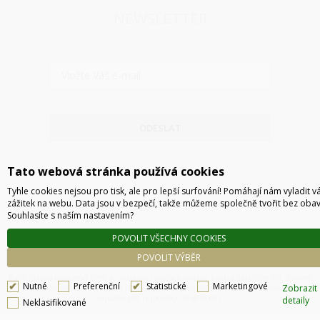
NEWSLETTER
ODESLAT
Tato webová stránka používá cookies
Tyhle cookies nejsou pro tisk, ale pro lepší surfování! Pomáhají nám vyladit v
zážitek na webu. Data jsou v bezpečí, takže můžeme společně tvořit bez obav
Souhlasíte s naším nastavením?
POVOLIT VŠECHNY COOKIES
POVOLIT VÝBĚR
Technické řešení © 2026
CyberSoft s.r.o.
Podle zákona o evidenci tržeb je prodávající povinen vystavit kupujícímu účtenku. Zároveň
Nutné
Preferenční
Statistické
Marketingové
Zobrazit
je povinen zaevidovat přijatou tržbu u správce daně online, v případě technického
výpadku pak nejpozději do 48 hodin.
detaily
Neklasifikované