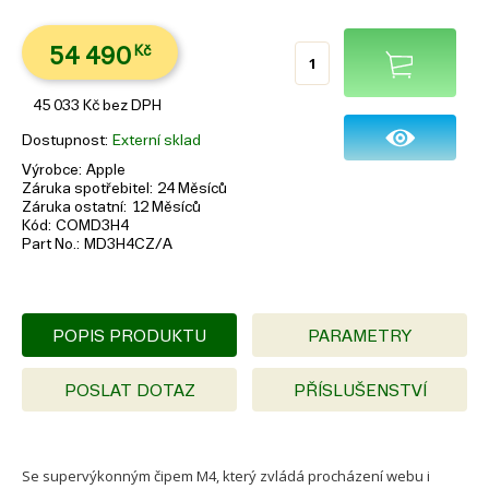
54 490
Kč
45 033
Kč
bez DPH
Dostupnost
Externí sklad
Výrobce
Apple
Záruka spotřebitel
24 Měsíců
Záruka ostatní
12 Měsíců
Kód
COMD3H4
Part No.
MD3H4CZ/A
POPIS PRODUKTU
PARAMETRY
POSLAT DOTAZ
PŘÍSLUŠENSTVÍ
Se supervýkonným čipem M4, který zvládá procházení webu i