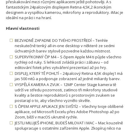
přeskakování mezi různými aplikacemi ještě pohotověji. A s
fantastickým 24palcovým displejem Retina 4,5K,2 ikonickým
designem a vyspělou kamerou, mikrofony a reproduktory. iMac je
ideální na práci i na hraní.
Hlavní vlastnosti
BEZVADNĚ ZAPADNE DO TVÉHO PROSTŘEDÍ – Tenhle
neskutečně tenký all-in-one desktop v některé ze sedmi
úchvatných barev stylově pozvedne každou místnost.
SUPERVÝKONNÝ ČIP M4 – S čipem Apple M4 ti půjde všechno
rychleji od ruky. S lehkostí zvládá práci i zábavu – od
editování fotek přes vytváření prezentací až po hry.
DISPLEJ, KTERÝ TĚ POHLTÍ – 24palcový Retina 4,5K displej1 má
jas 500 nitů a podporuje zobrazení až jedné miliardy barev.
VYSPĚLÁ KAMERA A ZVUK – 12MP Center Stage kamera tě
udrží ve středu pozornosti, zatímco tři mikrofony studiové
kvality a šestice reproduktorů s prostorovým zvukem se
postarají o to, aby všechno vyznělo skvěle.
S ČIPEM APPLE APLIKACE JEN SVIŠTÍ2 – Všechny tvoje oblíbené
aplikace, od Microsoft Excelu přes Adobe Photoshop až po
Zoom, běží v macOS ukrutně rychle.
JESTLI MILUJEŠ IPHONE, BUDEŠ MILOVAT I MAC – Mac kouzelně
spolupracuje s ostatními zařízeními Apple. Zkopíruj něco na