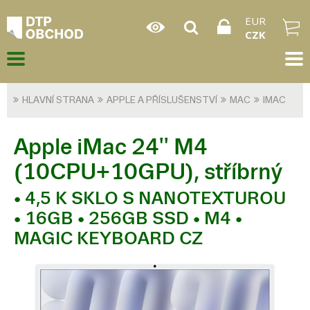
EUR
CZK
HLAVNÍ STRANA
APPLE A PŘÍSLUŠENSTVÍ
MAC
IMAC
Apple iMac 24'' M4
(10CPU+10GPU), stříbrný
• 4,5 K SKLO S NANOTEXTUROU
• 16GB • 256GB SSD • M4 •
MAGIC KEYBOARD CZ