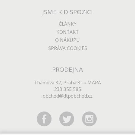
JSME K DISPOZICI
ČLÁNKY
KONTAKT
O NÁKUPU
SPRÁVA COOKIES
PRODEJNA
Thámova 32, Praha 8
MAPA
233 355 585
obchod@dtpobchod.cz