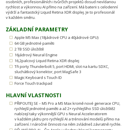
osobních, profesionálních i tvůrčích projektů dosud nevídanou
rychlost a výkonnou AI přímo na zařízení. Má baterii s celodenní
výdrží a fantastický Liquid Retina XDR displej. Je to profesionál
v každém směru.
ZÁKLADNÍ PARAMETRY
Apple M5 Max (18jádrové CPU a 40jádrové GPU)
64 GB jednotné paměti
2 TB SSD úložiště
16jádrový Neural Engine
16,2palcový Liquid Retina XDR displej
Tři porty Thunderbolt 5, port HDMI, slot na kartu SDXC,
sluchátkový konektor, port MagSafe 3
Magic Keyboard s Touch ID
Force Touch trackpad
HLAVNÍ VLASTNOSTI
PŘIPOUTEJ SE – M5 Pro a M5 Max kromě nové generace CPU,
rychlejší jednotné paměti a až 2× rychlejšího SSD úložiště2
nabízejí taky výkonnější GPU s Neural Acceleratorem
v každém jádru pro rychlejší AI a trénování modelů přímo na
zařízení. I náročné činnosti na něm zvládneš závratně rychle.