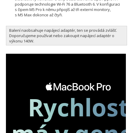
podporuje technologie Wi-Fi 76 a Bluetooth 6. V konfiguraci
s čipem M5 Pro k němu připojíš až tři externí monitory,
s M5 Max dokonce až čtyři.
Balení naobsahuje napájecí adaptér, ten se provádá zvlášť.
Doporučujeme používat nebo zakoupit napájecí adaptér o
výkonu 140W.