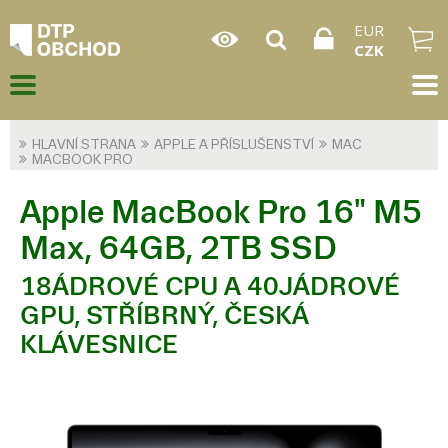
EUR
CZK
HLAVNÍ STRANA
APPLE A PŘÍSLUŠENSTVÍ
MAC
MACBOOK PRO
Apple MacBook Pro 16" M5
Max, 64GB, 2TB SSD
18ÁDROVÉ CPU A 40JÁDROVÉ
GPU, STŘÍBRNÝ, ČESKÁ
KLÁVESNICE