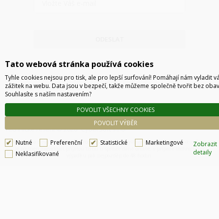
ODESLAT
Tato webová stránka používá cookies
Tyhle cookies nejsou pro tisk, ale pro lepší surfování! Pomáhají nám vyladit v
zážitek na webu. Data jsou v bezpečí, takže můžeme společně tvořit bez obav
Souhlasíte s naším nastavením?
POVOLIT VŠECHNY COOKIES
POVOLIT VÝBĚR
Technické řešení © 2026
CyberSoft s.r.o.
Nutné
Preferenční
Statistické
Marketingové
Podle zákona o evidenci tržeb je prodávající povinen vystavit kupujícímu účtenku. Zároveň
Zobrazit
je povinen zaevidovat přijatou tržbu u správce daně online, v případě technického
detaily
Neklasifikované
výpadku pak nejpozději do 48 hodin.