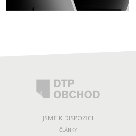
JSME K DISPOZICI
ČLÁNKY