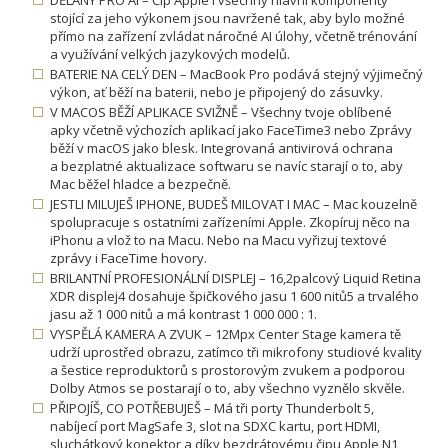
DĚLANÝ PRO AI – Čip Apple i všechny hlavní komponenty
stojící za jeho výkonem jsou navržené tak, aby bylo možné
přímo na zařízení zvládat náročné AI úlohy, včetně trénování
a využívání velkých jazykových modelů.
BATERIE NA CELÝ DEN – MacBook Pro podává stejný výjimečný
výkon, ať běží na baterii, nebo je připojený do zásuvky.
V MACOS BĚŽÍ APLIKACE SVIŽNĚ – Všechny tvoje oblíbené
apky včetně výchozích aplikací jako FaceTime3 nebo Zprávy
běží v macOS jako blesk. Integrovaná antivirová ochrana
a bezplatné aktualizace softwaru se navíc starají o to, aby
Mac běžel hladce a bezpečně.
JESTLI MILUJEŠ IPHONE, BUDEŠ MILOVAT I MAC – Mac kouzelně
spolupracuje s ostatními zařízeními Apple. Zkopíruj něco na
iPhonu a vlož to na Macu. Nebo na Macu vyřizuj textové
zprávy i FaceTime hovory.
BRILANTNÍ PROFESIONÁLNÍ DISPLEJ – 16,2palcový Liquid Retina
XDR displej4 dosahuje špičkového jasu 1 600 nitů5 a trvalého
jasu až 1 000 nitů a má kontrast 1 000 000 : 1.
VYSPĚLÁ KAMERA A ZVUK – 12Mpx Center Stage kamera tě
udrží uprostřed obrazu, zatímco tři mikrofony studiové kvality
a šestice reproduktorů s prostorovým zvukem a podporou
Dolby Atmos se postarají o to, aby všechno vyznělo skvěle.
PŘIPOJÍŠ, CO POTŘEBUJEŠ – Má tři porty Thunderbolt 5,
nabíjecí port MagSafe 3, slot na SDXC kartu, port HDMI,
sluchátkový konektor a díky bezdrátovému čipu Apple N1