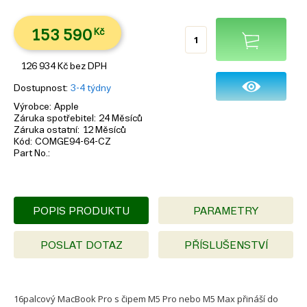
153 590
Kč
126 934
Kč
bez DPH
Dostupnost
3-4 týdny
Výrobce
Apple
Záruka spotřebitel
24 Měsíců
Záruka ostatní
12 Měsíců
Kód
COMGE94-64-CZ
Part No.
POPIS PRODUKTU
PARAMETRY
POSLAT DOTAZ
PŘÍSLUŠENSTVÍ
16palcový MacBook Pro s čipem M5 Pro nebo M5 Max přináší do