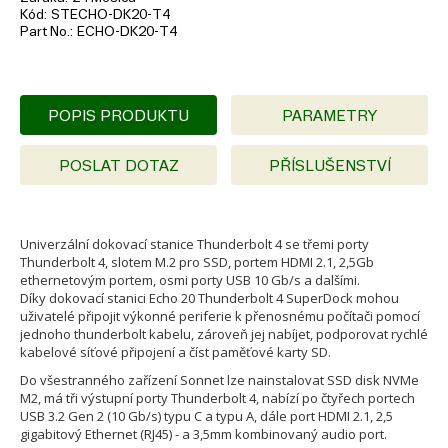
Kód
STECHO-DK20-T4
Part No.
ECHO-DK20-T4
POPIS PRODUKTU
PARAMETRY
POSLAT DOTAZ
PŘÍSLUŠENSTVÍ
Univerzální dokovací stanice Thunderbolt 4 se třemi porty
Thunderbolt 4, slotem M.2 pro SSD, portem HDMI 2.1, 2,5Gb
ethernetovým portem, osmi porty USB 10 Gb/s a dalšími.
Díky dokovací stanici Echo 20 Thunderbolt 4 SuperDock mohou
uživatelé připojit výkonné periferie k přenosnému počítači pomocí
jednoho thunderbolt kabelu, zároveň jej nabíjet, podporovat rychlé
kabelové síťové připojení a číst paměťové karty SD.
Do všestranného zařízení Sonnet lze nainstalovat SSD disk NVMe
M2, má tři výstupní porty Thunderbolt 4, nabízí po čtyřech portech
USB 3.2 Gen 2 (10 Gb/s) typu C a typu A, dále port HDMI 2.1, 2,5
gigabitový Ethernet (RJ45) - a 3,5mm kombinovaný audio port.