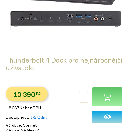
Thunderbolt 4 Dock pro nejnáročnější
uživatele.
10 390
Kč
8 587
Kč
bez DPH
Dostupnost
1-2 týdny
Výrobce
Sonnet
Záruka
24 Měsíců