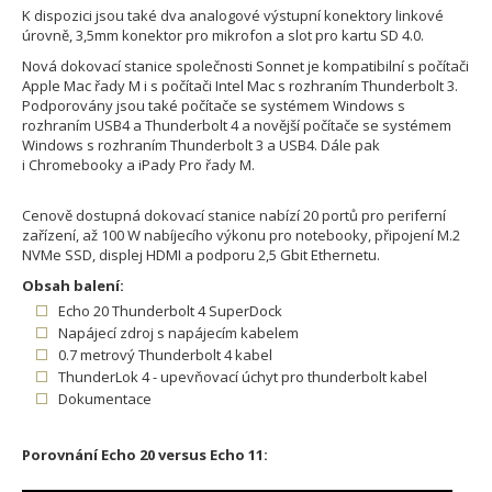
K dispozici jsou také dva analogové výstupní konektory linkové
úrovně, 3,5mm konektor pro mikrofon a slot pro kartu SD 4.0.
Nová dokovací stanice společnosti Sonnet je kompatibilní s počítači
Apple Mac řady M i s počítači Intel Mac s rozhraním Thunderbolt 3.
Podporovány jsou také počítače se systémem Windows s
rozhraním USB4 a Thunderbolt 4 a novější počítače se systémem
Windows s rozhraním Thunderbolt 3 a USB4. Dále pak
i Chromebooky a iPady Pro řady M.
Cenově dostupná dokovací stanice nabízí 20 portů pro periferní
zařízení, až 100 W nabíjecího výkonu pro notebooky, připojení M.2
NVMe SSD, displej HDMI a podporu 2,5 Gbit Ethernetu.
Obsah balení:
Echo 20 Thunderbolt 4 SuperDock
Napájecí zdroj s napájecím kabelem
0.7 metrový Thunderbolt 4 kabel
ThunderLok 4 - upevňovací úchyt pro thunderbolt kabel
Dokumentace
Porovnání Echo 20 versus Echo 11: