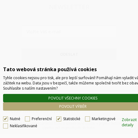
NEWSLETTER
27 090
Kč
SONNET ECHO 13 THUNDERBOLT 5 SSD
DOCK - 4TB
Sonnet Echo 13 poskytuje úložiště nové úrovně výkonu -
ODESLAT
6100 MB/s s počítači s rozhraním Thunderbolt 5 a 3400
MB/s při použití s počítačem Thunderbolt 4 nebo 3.
Tato webová stránka používá cookies
2 týdny
DO KOŠÍKU
Tyhle cookies nejsou pro tisk, ale pro lepší surfování! Pomáhají nám vyladit v
zážitek na webu. Data jsou v bezpečí, takže můžeme společně tvořit bez obav
Souhlasíte s naším nastavením?
POVOLIT VŠECHNY COOKIES
POVOLIT VÝBĚR
Technické řešení © 2026
CyberSoft s.r.o.
Nutné
Preferenční
Statistické
Marketingové
Podle zákona o evidenci tržeb je prodávající povinen vystavit kupujícímu účtenku. Zároveň
Zobrazit
je povinen zaevidovat přijatou tržbu u správce daně online, v případě technického
detaily
Neklasifikované
10 890
Kč
výpadku pak nejpozději do 48 hodin.