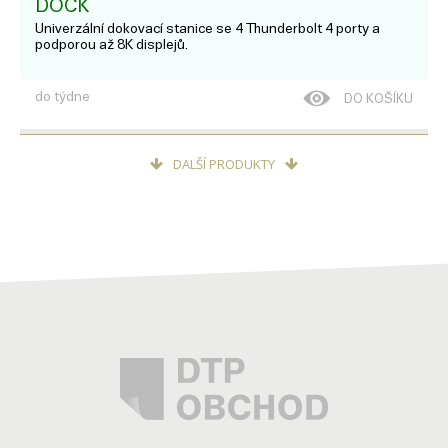
DOCK
Univerzální dokovací stanice se 4 Thunderbolt 4 porty a
podporou až 8K displejů.
do týdne
DO KOŠÍKU
DALŠÍ PRODUKTY
8 010
Kč
SONNET ECHO 11 THUNDERBOLT 4
HDMI DOCK
Univerzální dokovací stanice Thunderbolt 4 se třemi porty
Thunderbolt 4, jedním portem HDMI, 2,5Gb Ethernetem a
podporou zobrazení 8K
do týdne
DO KOŠÍKU