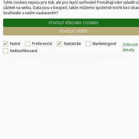
Tyhle cookies nejsou pro tisk, ale pro lepší surfování! Pomáhají nám vyladit v
2-3 týdny
zážitek na webu. Data jsou v bezpečí, takže můžeme společně tvořit bez obav
DO KOŠÍKU
Souhlasíte s naším nastavením?
POVOLIT VŠECHNY COOKIES
POVOLIT VÝBĚR
Nutné
Preferenční
Statistické
Marketingové
Zobrazit
Technické řešení © 2026
CyberSoft s.r.o.
detaily
Neklasifikované
Podle zákona o evidenci tržeb je prodávající povinen vystavit kupujícímu účtenku. Zároveň
je povinen zaevidovat přijatou tržbu u správce daně online, v případě technického
výpadku pak nejpozději do 48 hodin.