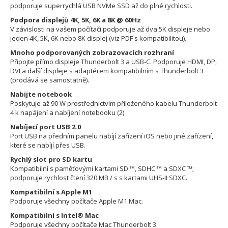
podporuje superrychlá USB NVMe SSD až do plné rychlosti.
Podpora displejů 4K, 5K, 6K a 8K @ 60Hz
V závislosti na vašem počítači podporuje až dva 5K displeje nebo
jeden 4K, 5K, 6K nebo 8K displej (viz PDF s kompatibilitou).
Mnoho podporovaných zobrazovacích rozhraní
Připojte přímo displeje Thunderbolt 3 a USB-C. Podporuje HDMI, DP,
DVI a další displeje s adaptérem kompatibilním s Thunderbolt 3
(prodává se samostatně).
Nabijte notebook
Poskytuje až 90 W prostřednictvím přiloženého kabelu Thunderbolt
4 k napájení a nabíjení notebooku (2).
Nabíjecí port USB 2.0
Port USB na předním panelu nabíjí zařízení iOS nebo jiné zařízení,
které se nabíjí přes USB.
Rychlý slot pro SD kartu
Kompatibilní s paměťovými kartami SD ™, SDHC ™ a SDXC ™;
podporuje rychlost čtení 320 MB / s s kartami UHS-II SDXC.
Kompatibilní s Apple M1
Podporuje všechny počítače Apple M1 Mac.
Kompatibilní s Intel® Mac
Podporuje všechny počítače Mac Thunderbolt 3.