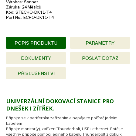
Výrobce
Sonnet
Záruka
24 Měsíců
Kód
STECHO-DK11-T4
Part No.
ECHO-DK11-T4
POPIS PRODUKTU
PARAMETRY
DOKUMENTY
POSLAT DOTAZ
PŘÍSLUŠENSTVÍ
UNIVERZÁLNÍ DOKOVACÍ STANICE PRO
DNEŠEK I ZÍTŘEK.
Připojte se k periferním zařízením a napájejte počítač jedním
kabelem
Připojte monitor(y), zařízení Thunderbolt, USB i ethernet. Poté je
všechny připojte pomocí jediného kabelu Thunderbolt z doku k