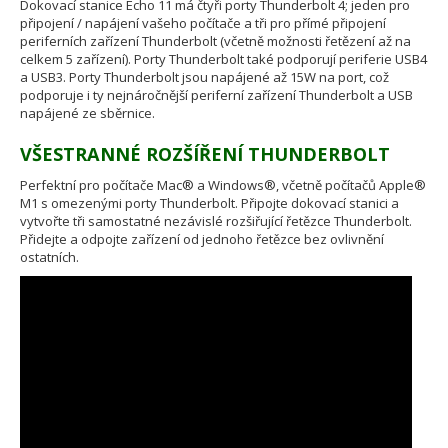
Dokovací stanice Echo 11 má čtyři porty Thunderbolt 4; jeden pro
připojení / napájení vašeho počítače a tři pro přímé připojení
periferních zařízení Thunderbolt (včetně možnosti řetězení až na
celkem 5 zařízení). Porty Thunderbolt také podporují periferie USB4
a USB3. Porty Thunderbolt jsou napájené až 15W na port, což
podporuje i ty nejnáročnější periferní zařízení Thunderbolt a USB
napájené ze sběrnice.
VŠESTRANNÉ ROZŠÍŘENÍ THUNDERBOLT
Perfektní pro počítače Mac® a Windows®, včetně počítačů Apple®
M1 s omezenými porty Thunderbolt. Připojte dokovací stanici a
vytvořte tři samostatné nezávislé rozšiřující řetězce Thunderbolt.
Přidejte a odpojte zařízení od jednoho řetězce bez ovlivnění
ostatních.