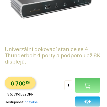
Univerzální dokovací stanice se 4
Thunderbolt 4 porty a podporou až 8K
displejů.
6 700
Kč
5 537
Kč
bez DPH
Dostupnost
do týdne