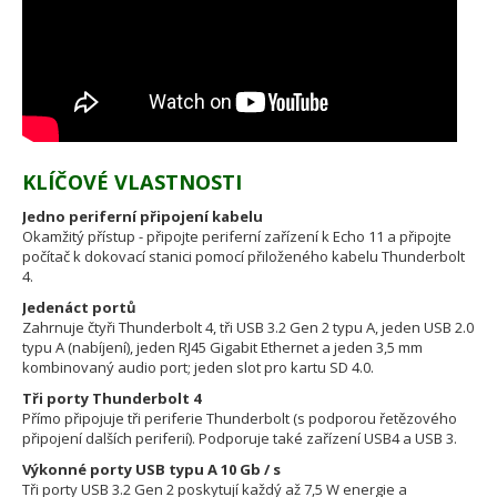
KLÍČOVÉ VLASTNOSTI
Jedno periferní připojení kabelu
Okamžitý přístup - připojte periferní zařízení k Echo 11 a připojte
počítač k dokovací stanici pomocí přiloženého kabelu Thunderbolt
4.
Jedenáct portů
Zahrnuje čtyři Thunderbolt 4, tři USB 3.2 Gen 2 typu A, jeden USB 2.0
typu A (nabíjení), jeden RJ45 Gigabit Ethernet a jeden 3,5 mm
kombinovaný audio port; jeden slot pro kartu SD 4.0.
Tři porty Thunderbolt 4
Přímo připojuje tři periferie Thunderbolt (s podporou řetězového
připojení dalších periferií). Podporuje také zařízení USB4 a USB 3.
Výkonné porty USB typu A 10 Gb / s
Tři porty USB 3.2 Gen 2 poskytují každý až 7,5 W energie a