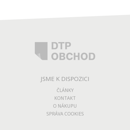
10 390
Kč
SONNET ECHO 20 THUNDERBOLT 4
SUPERDOCK
Thunderbolt 4 Dock pro nejnáročnější uživatele.
1-2 týdny
DO KOŠÍKU
JSME K DISPOZICI
ČLÁNKY
KONTAKT
O NÁKUPU
SPRÁVA COOKIES
15 290
Kč