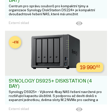
BAY)
Centrum pro správu souborů pro kompaktní týmy a
organizace Synology DiskStation DS224+ je kompaktní
dvoušachtové řešení NAS, které má umožnit
centralizovanou správu dat malým organizacím a týmům.
Systém Synology DSM (DiskStation Manager) podporuje
Externí sklad
vytv...
-4%
19 990
Kč
SYNOLOGY DS925+ DISKSTATION (4
BAY)
Synology DS925+ - Výkonné 4bay NAS řešení navržené pro
rozšiřující kapacitu úložiště. S podporou až devíti disků s
expanzní jednotkou, dvěma sloty M.2 NVMe pro caching a
integrovaným 2.5GbE nabízí všestranné řešení pro sdílení
dat, zálohování a dohledo...
Externí sklad