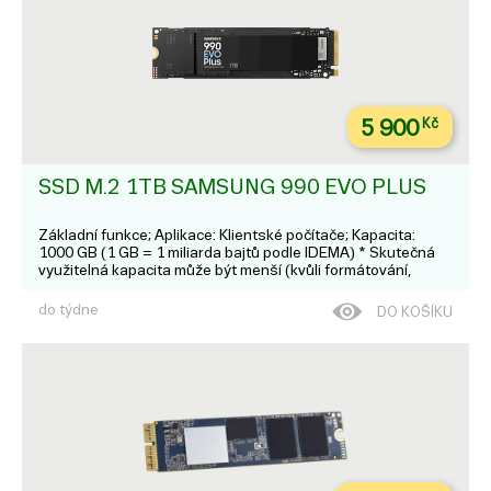
5 900
Kč
SSD M.2 1TB SAMSUNG 990 EVO PLUS
Základní funkce; Aplikace: Klientské počítače; Kapacita:
1000 GB (1 GB = 1 miliarda bajtů podle IDEMA) * Skutečná
využitelná kapacita může být menší (kvůli formátování,
rozdělení, operačnímu systému, aplikacím apod.); Provedení:
M.2 (2280); Rozhraní: P...
do týdne
DO KOŠÍKU