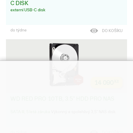
C DISK
externí USB-C disk
do týdne
DO KOŠÍKU
14 090
Kč
WD RED PRO 10TB, 3.5" HDD PRO NAS
SATA III, 5 letá záruka
Výkonný a spolehlivý 3,5" NAS disk.
do týdne
DO KOŠÍKU