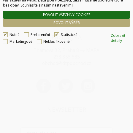
KONTAKT
váš zážitek na webu. Data jsou v bezpečí, takže můžeme společně tvořit
bez obav. Souhlasíte s naším nastavením?
O NÁKUPU
POVOLIT VŠECHNY COOKIES
SPRÁVA COOKIES
POVOLIT VÝBĚR
Nutné
Preferenční
Statistické
Zobrazit
PRODEJNA
detaily
Marketingové
Neklasifikované
Thámova 32, Praha 8
MAPA
233 355 585
obchod@dtpobchod.cz
NEWSLETTER