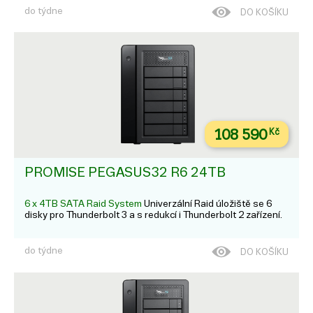
do týdne
DO KOŠÍKU
108 590
Kč
PROMISE PEGASUS32 R6 24TB
6 x 4TB SATA Raid System
Univerzální Raid úložiště se 6
disky pro Thunderbolt 3 a s redukcí i Thunderbolt 2 zařízení.
do týdne
DO KOŠÍKU