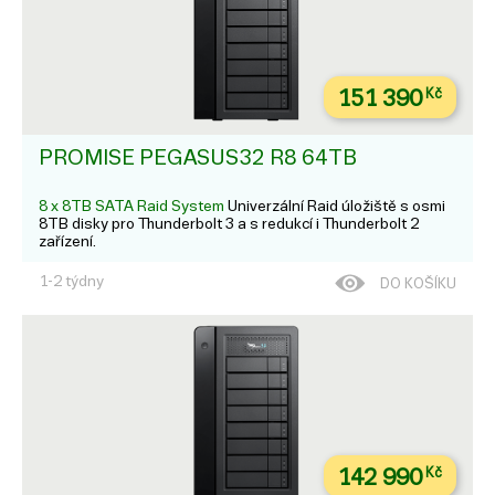
151 390
Kč
PROMISE PEGASUS32 R8 64TB
8 x 8TB SATA Raid System
Univerzální Raid úložiště s osmi
8TB disky pro Thunderbolt 3 a s redukcí i Thunderbolt 2
zařízení.
1-2 týdny
DO KOŠÍKU
142 990
Kč