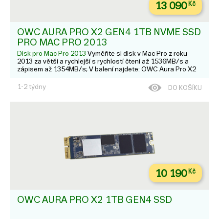
13 090
Kč
OWC AURA PRO X2 GEN4 1TB NVME SSD
PRO MAC PRO 2013
Disk pro Mac Pro 2013
Vyměňte si disk v Mac Pro z roku
2013 za větší a rychlejší s rychlostí čtení až 1536MB/s a
zápisem až 1354MB/s; V balení najdete: OWC Aura Pro X2
SSD; Potřebné šroubováky; Pasivní chladič s návodem k
instalaci; Systémové požadavky: macOS High Sierra 10...
1-2 týdny
DO KOŠÍKU
10 190
Kč
OWC AURA PRO X2 1TB GEN4 SSD