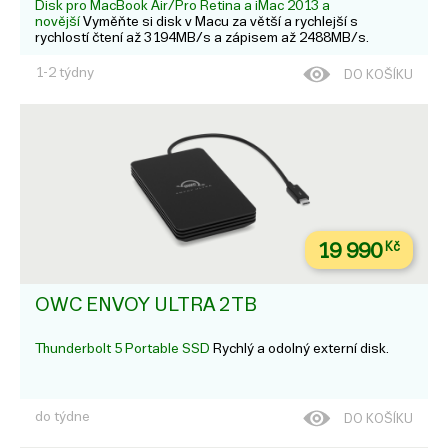
Disk pro MacBook Air/Pro Retina a iMac 2013 a
novější
Vyměňte si disk v Macu za větší a rychlejší s
rychlostí čtení až 3194MB/s a zápisem až 2488MB/s.
1-2 týdny
DO KOŠÍKU
19 990
Kč
OWC ENVOY ULTRA 2TB
Thunderbolt 5 Portable SSD
Rychlý a odolný externí disk.
do týdne
DO KOŠÍKU