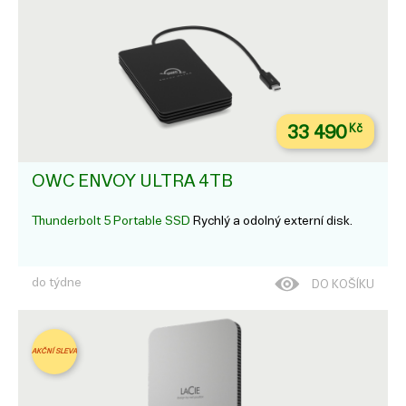
33 490
Kč
OWC ENVOY ULTRA 4TB
Thunderbolt 5 Portable SSD
Rychlý a odolný externí disk.
do týdne
DO KOŠÍKU
AKČNÍ SLEVA