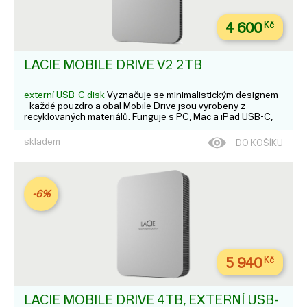
4 600
Kč
LACIE MOBILE DRIVE V2 2TB
externí USB-C disk
Vyznačuje se minimalistickým designem
- každé pouzdro a obal Mobile Drive jsou vyrobeny z
recyklovaných materiálů. Funguje s PC, Mac a iPad USB-C,
stačí jen připojit. Díky zálohování jedním kliknutím nebo
automatickému zálohování je ukládání souborů mi...
skladem
DO KOŠÍKU
-6%
5 940
Kč
LACIE MOBILE DRIVE 4TB, EXTERNÍ USB-