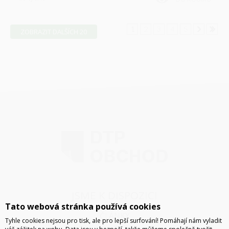
1
2
3
4
5
ZOBRAZIT DALŠÍCH 20
JSME K DISPOZICI
Tato webová stránka používá cookies
ČLÁNKY
Tyhle cookies nejsou pro tisk, ale pro lepší surfování! Pomáhají nám vyladit