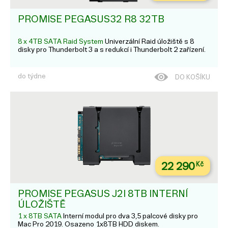
PROMISE PEGASUS32 R8 32TB
8 x 4TB SATA Raid System
Univerzální Raid úložiště s 8
disky pro Thunderbolt 3 a s redukcí i Thunderbolt 2 zařízení.
do týdne
DO KOŠÍKU
22 290
Kč
PROMISE PEGASUS J2I 8TB INTERNÍ
ÚLOŽIŠTĚ
1 x 8TB SATA
Interní modul pro dva 3,5 palcové disky pro
Mac Pro 2019. Osazeno 1x8TB HDD diskem.