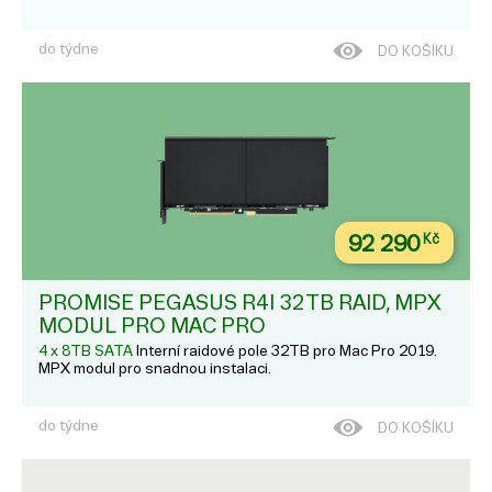
do týdne
DO KOŠÍKU
92 290
Kč
PROMISE PEGASUS R4I 32TB RAID, MPX
MODUL PRO MAC PRO
4 x 8TB SATA
Interní raidové pole 32TB pro Mac Pro 2019.
MPX modul pro snadnou instalaci.
do týdne
DO KOŠÍKU