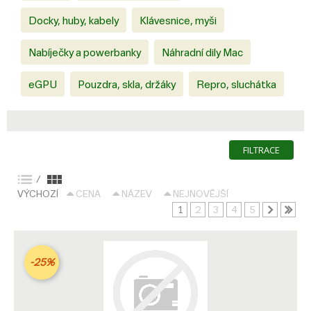
Docky, huby, kabely
Klávesnice, myši
Nabíječky a powerbanky
Náhradní dily Mac
eGPU
Pouzdra, skla, držáky
Repro, sluchátka
FILTRACE
/
VÝCHOZÍ
CENA
NÁZEV
NEJNOVĚJŠÍ
1
2
3
4
5
-25%