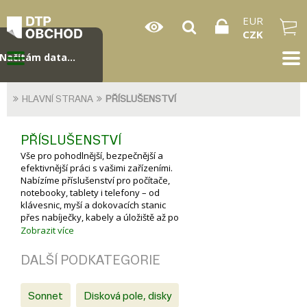
EUR
CZK
Načítám data...
HLAVNÍ STRANA
PŘÍSLUŠENSTVÍ
PŘÍSLUŠENSTVÍ
Vše pro pohodlnější, bezpečnější a
efektivnější práci s vašimi zařízeními.
Nabízíme příslušenství pro počítače,
notebooky, tablety i telefony – od
klávesnic, myší a dokovacích stanic
přes nabíječky, kabely a úložiště až po
ochranné obaly, stojany a další
Zobrazit více
praktické doplňky.
DALŠÍ PODKATEGORIE
Sonnet
Disková pole, disky