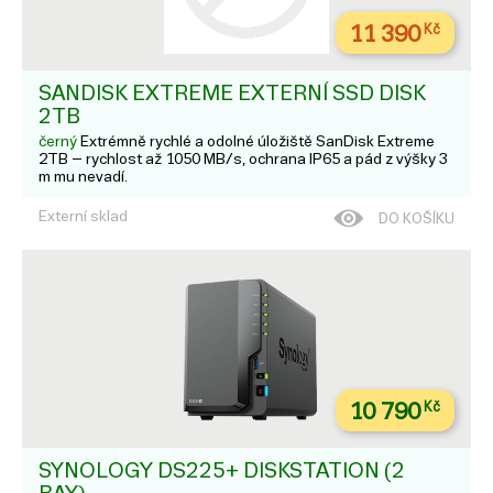
11 390
Kč
SANDISK EXTREME EXTERNÍ SSD DISK
2TB
černý
Extrémně rychlé a odolné úložiště SanDisk Extreme
2TB – rychlost až 1050 MB/s, ochrana IP65 a pád z výšky 3
m mu nevadí.
Externí sklad
DO KOŠÍKU
10 790
Kč
SYNOLOGY DS225+ DISKSTATION (2