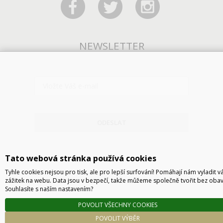
NEWSLETTER
ODESLAT
Tato webová stránka používá cookies
Tyhle cookies nejsou pro tisk, ale pro lepší surfování! Pomáhají nám vyladit v
zážitek na webu. Data jsou v bezpečí, takže můžeme společně tvořit bez obav
Souhlasíte s naším nastavením?
POVOLIT VŠECHNY COOKIES
Technické řešení © 2026
CyberSoft s.r.o.
POVOLIT VÝBĚR