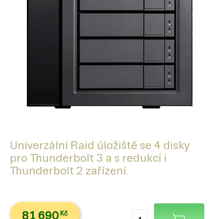
Univerzální Raid úložiště se 4 disky
pro Thunderbolt 3 a s redukcí i
Thunderbolt 2 zařízení.
81 690
Kč