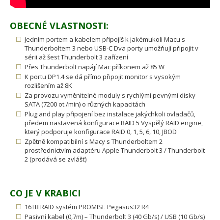
OBECNÉ VLASTNOSTI:
Jedním portem a kabelem připojíš k jakémukoli Macu s
Thunderboltem 3 nebo USB-C Dva porty umožňují připojit v
sérii až šest Thunderbolt 3 zařízení
Přes Thunderbolt napájí Mac příkonem až 85 W
K portu DP1.4 se dá přímo připojit monitor s vysokým
rozlišením až 8K
Za provozu vyměnitelné moduly s rychlými pevnými disky
SATA (7200 ot./min) o různých kapacitách
Plug and play připojení bez instalace jakýchkoli ovladačů,
předem nastavená konfigurace RAID 5 Vyspělý RAID engine,
který podporuje konfigurace RAID 0, 1, 5, 6, 10, JBOD
Zpětně kompatibilní s Macy s Thunderboltem 2
prostřednictvím adaptéru Apple Thunderbolt 3 / Thunderbolt
2 (prodává se zvlášť)
CO JE V KRABICI
16TB RAID systém PROMISE Pegasus32 R4
Pasivní kabel (0,7m) – Thunderbolt 3 (40 Gb/s) / USB (10 Gb/s)