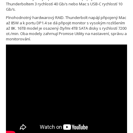
Thunderboltem 3 rychlostí 40 Gb/s nebo Mac s USB-C rychlostí 10
Gb/s.
Plnohodnotný hardwarový RAID. Thunderbolt napájí připojený Mac
až 85W a k portu DP1.4 se dá připojit monitor s vysokým rozlišením
až 8K. 16TB model je osazený čtyřmi 4TB SATA disky s rychlostí 7200
ot./min. Oba modely zahrnují Promise Utility na nastavení, správu a
monitorování.