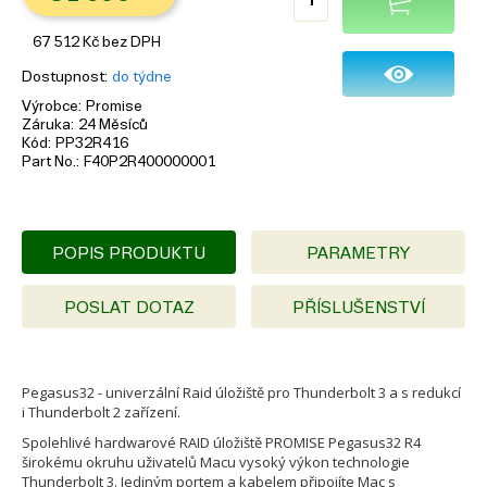
67 512
Kč
bez DPH
Dostupnost
do týdne
Výrobce
Promise
Záruka
24 Měsíců
Kód
PP32R416
Part No.
F40P2R400000001
POPIS PRODUKTU
PARAMETRY
POSLAT DOTAZ
PŘÍSLUŠENSTVÍ
Pegasus32 - univerzální Raid úložiště pro Thunderbolt 3 a s redukcí
i Thunderbolt 2 zařízení.
Spolehlivé hardwarové RAID úložiště PROMISE Pegasus32 R4
širokému okruhu uživatelů Macu vysoký výkon technologie
Thunderbolt 3. Jediným portem a kabelem připojíte Mac s