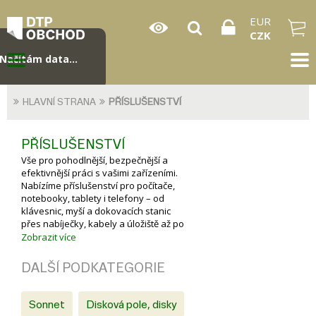
EUR
CZK
Načítám data...
HLAVNÍ STRANA
PŘÍSLUŠENSTVÍ
PŘÍSLUŠENSTVÍ
Vše pro pohodlnější, bezpečnější a
efektivnější práci s vašimi zařízeními.
Nabízíme příslušenství pro počítače,
notebooky, tablety i telefony – od
klávesnic, myší a dokovacích stanic
přes nabíječky, kabely a úložiště až po
ochranné obaly, stojany a další
Zobrazit více
praktické doplňky.
DALŠÍ PODKATEGORIE
Sonnet
Disková pole, disky