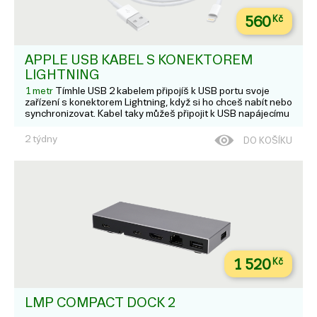
560
Kč
APPLE USB KABEL S KONEKTOREM
LIGHTNING
1 metr
Tímhle USB 2 kabelem připojíš k USB portu svoje
zařízení s konektorem Lightning, když si ho chceš nabít nebo
synchronizovat. Kabel taky můžeš připojit k USB napájecímu
adaptéru Apple pro pohodlné nabíjení z elektrické zásuvky.*;
2 týdny
DO KOŠÍKU
1 520
Kč
LMP COMPACT DOCK 2