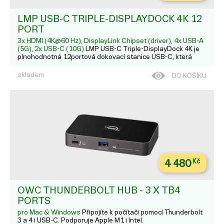
LMP USB-C TRIPLE-DISPLAYDOCK 4K 12
PORT
3x HDMI (4K@60 Hz), DisplayLink Chipset (driver), 4x USB-A
(5G), 2x USB-C (10G)
LMP USB-C Triple-DisplayDock 4K je
plnohodnotná 12portová dokovací stanice USB-C, která
podporuje až tři monitory s rozlišením 4K@60 Hz
prostřednictvím rozhraní HDMI 2.0. Díky grafické čipové sadě
skladem
DO KOŠÍKU
DisplayLink (musí být nainstalován ovladač DisplayLink!...
4 480
Kč
OWC THUNDERBOLT HUB - 3 X TB4
PORTS
pro Mac & Windows
Připojíte k počítači pomocí Thunderbolt
3 a 4 i USB-C. Podporuje Apple M1 i Intel.