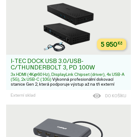
5 950
Kč
I-TEC DOCK USB 3.0/USB-
C/THUNDERBOLT 3, PD 100W
3x HDMI (4K@60 Hz), DisplayLink Chipset (driver), 4x USB-A
(5G), 2x USB-C (10G)
Výkonná profesionální dokovací
stanice Gen 2, která podporuje výstup až na tři externí
monitory ve vysokém rozlišení až 4K. Dokovací stanici lze
použít prakticky se všemi notebooky, protože podporuje
Externí sklad
DO KOŠÍKU
připojení ke všem běžným portům: 3.0, USB-C a Thunde...