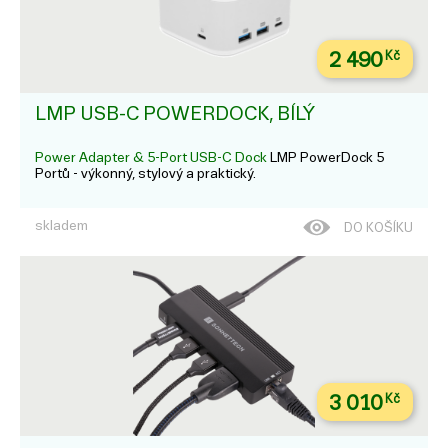
2 490
Kč
LMP USB-C POWERDOCK, BÍLÝ
Power Adapter & 5-Port USB-C Dock
LMP PowerDock 5
Portů - výkonný, stylový a praktický.
skladem
DO KOŠÍKU
3 010
Kč