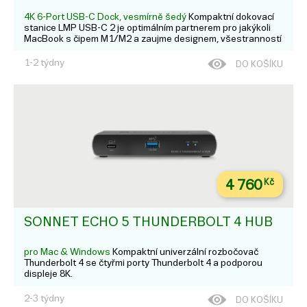
4K 6-Port USB-C Dock, vesmírně šedý
Kompaktní dokovací
stanice LMP USB-C 2 je optimálním partnerem pro jakýkoli
MacBook s čipem M1/M2 a zaujme designem, všestranností
a výkonem.
1-2 týdny
DO KOŠÍKU
4 760
Kč
SONNET ECHO 5 THUNDERBOLT 4 HUB
pro Mac & Windows
Kompaktní univerzální rozbočovač
Thunderbolt 4 se čtyřmi porty Thunderbolt 4 a podporou
displeje 8K.
2-3 týdny
DO KOŠÍKU