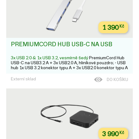
1 390
Kč
PREMIUMCORD HUB USB-C NA USB
3x USB 2.0 & 1x USB 3.2, vesmírně šedý
PremiumCord Hub
USB-C na USB3.2 A + 3x USB2.0 A, hliníkové pouzdro; - USB
hub 1x USB 3.2 konektor typu A + 3x USB2.0 konektor typu A
pro připojení klávesnice, myši, SSD, flash paměťi, CD-
R/RW's, pevných disků, web kamer, čteček paměťových
Externí sklad
DO KOŠÍKU
karet a další...
3 990
Kč