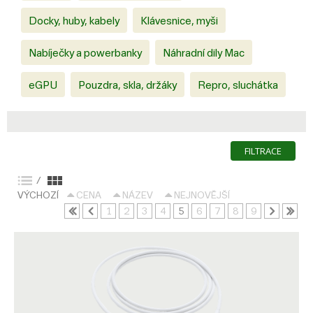
Docky, huby, kabely
Klávesnice, myši
Nabíječky a powerbanky
Náhradní dily Mac
eGPU
Pouzdra, skla, držáky
Repro, sluchátka
FILTRACE
/
VÝCHOZÍ
CENA
NÁZEV
NEJNOVĚJŠÍ
1
2
3
4
5
6
7
8
9