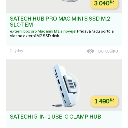
3 040
Kč
SATECH HUB PRO MAC MINI S SSD M.2
SLOTEM
externí box pro Mac mini M1 a novější
Přidává řadu portů a
slot na externí M2 SSD disk.
2 týdny
DO KOŠÍKU
1 490
Kč
SATECHI 5-IN-1 USB-C CLAMP HUB