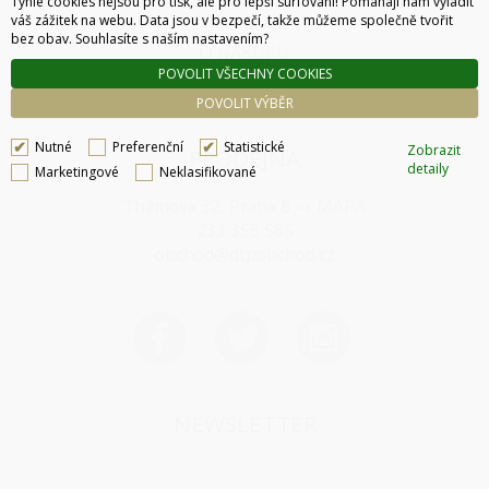
Tyhle cookies nejsou pro tisk, ale pro lepší surfování! Pomáhají nám vyladit
váš zážitek na webu. Data jsou v bezpečí, takže můžeme společně tvořit
KONTAKT
bez obav. Souhlasíte s naším nastavením?
O NÁKUPU
POVOLIT VŠECHNY COOKIES
SPRÁVA COOKIES
POVOLIT VÝBĚR
Nutné
Preferenční
Statistické
Zobrazit
PRODEJNA
detaily
Marketingové
Neklasifikované
Thámova 32, Praha 8
MAPA
233 355 585
obchod@dtpobchod.cz
NEWSLETTER