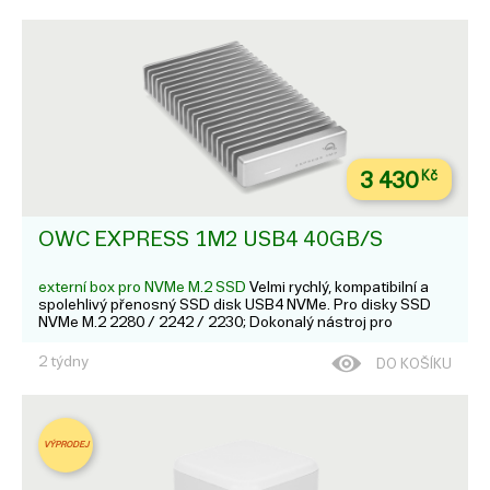
3 430
Kč
OWC EXPRESS 1M2 USB4 40GB/S
externí box pro NVMe M.2 SSD
Velmi rychlý, kompatibilní a
spolehlivý přenosný SSD disk USB4 NVMe. Pro disky SSD
NVMe M.2 2280 / 2242 / 2230; Dokonalý nástroj pro
kreativitu; Dopřejte si maximální kreativní výkon tím, že si
sestavíte přenosný disk svých snů, nebo se rozhodněte pro
2 týdny
DO KOŠÍKU
...
VÝPRODEJ