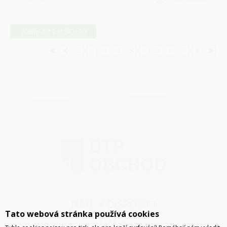
ZOBRAZIT DALŠÍCH 20
1
2
3
4
5
6
7
8
9
JSME K DISPOZICI
Tato webová stránka používá cookies
ČLÁNKY