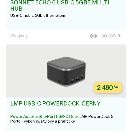
SONNET ECHO 6 USB-C 5GBE MULTI
HUB
USB-C hub s 5Gb ethernetem
2-3 týdny
DO KOŠÍKU
2 490
Kč
LMP USB-C POWERDOCK, ČERNÝ
Power Adapter & 5-Port USB-C Dock
LMP PowerDock 5
Portů - výkonný, stylový a praktický.