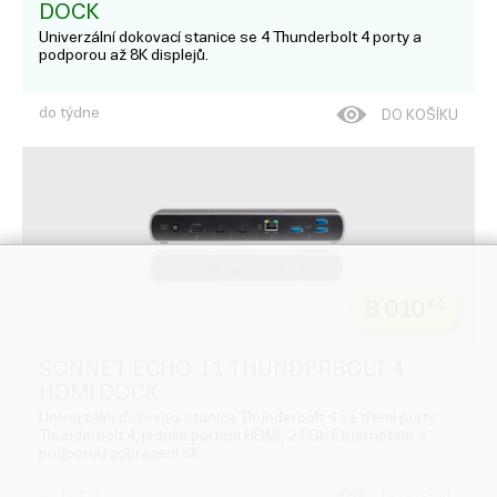
DOCK
Univerzální dokovací stanice se 4 Thunderbolt 4 porty a
podporou až 8K displejů.
do týdne
DO KOŠÍKU
8 010
Kč
SONNET ECHO 11 THUNDERBOLT 4
HDMI DOCK
Univerzální dokovací stanice Thunderbolt 4 se třemi porty
Thunderbolt 4, jedním portem HDMI, 2,5Gb Ethernetem a
podporou zobrazení 8K
do týdne
DO KOŠÍKU