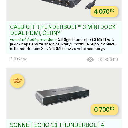
4 070
Kč
CALDIGIT THUNDERBOLT™ 3 MINI DOCK
DUAL HDMI, ČERNÝ
vesmírně šedé provedení
CalDigit Thunderbolt 3 Mini Dock
je dok napájený ze sběrnice, který umožňuje připojit k Macu
s Thunderboltem 3 dvě HDMI televize nebo monitory v
rozlišení až 4K při 60 Hz. Umožňuje taky připojení sítě
gigabitového ethernetu, zařízení s rozhraním USB-A ...
2-3 týdny
DO KOŠÍKU
SNÍŽENÍ
CENY
6 700
Kč
SONNET ECHO 11 THUNDERBOLT 4