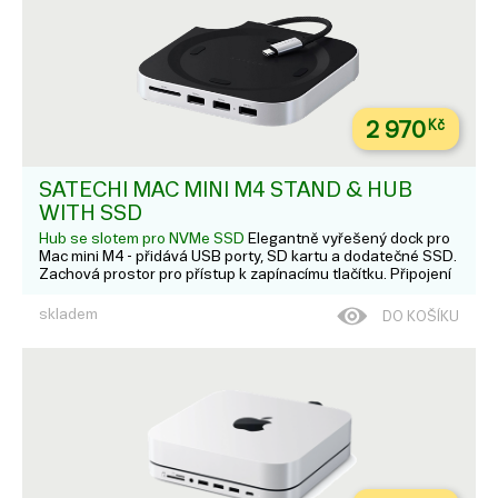
2 970
Kč
SATECHI MAC MINI M4 STAND & HUB
WITH SSD
Hub se slotem pro NVMe SSD
Elegantně vyřešený dock pro
Mac mini M4 - přidává USB porty, SD kartu a dodatečné SSD.
Zachová prostor pro přístup k zapínacímu tlačítku. Připojení
k počítači přes USB-C 3.2 Gen 2; Porty: 2 x USB-A 3.2 Gen 2
– Up to 10Gbps; 1 x USB-A 2.0 – Up to 480Mbp...
skladem
DO KOŠÍKU