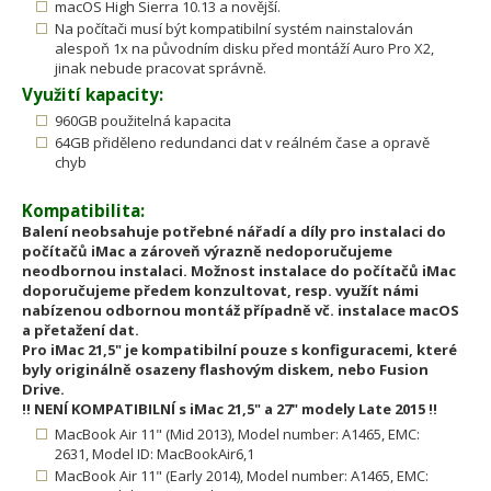
macOS High Sierra 10.13 a novější.
Na počítači musí být kompatibilní systém nainstalován
alespoň 1x na původním disku před montáží Auro Pro X2,
jinak nebude pracovat správně.
Využití kapacity:
960GB použitelná kapacita
64GB přiděleno redundanci dat v reálném čase a opravě
chyb
Kompatibilita:
Balení neobsahuje potřebné nářadí a díly pro instalaci do
počítačů iMac a zároveň výrazně nedoporučujeme
neodbornou instalaci. Možnost instalace do počítačů iMac
doporučujeme předem konzultovat, resp. využít námi
nabízenou odbornou montáž případně vč. instalace macOS
a přetažení dat.
Pro iMac 21,5" je kompatibilní pouze s konfiguracemi, které
byly originálně osazeny flashovým diskem, nebo Fusion
Drive.
!! NENÍ KOMPATIBILNÍ s iMac 21,5" a 27" modely Late 2015 !!
MacBook Air 11" (Mid 2013), Model number: A1465, EMC:
2631, Model ID: MacBookAir6,1
MacBook Air 11" (Early 2014), Model number: A1465, EMC: