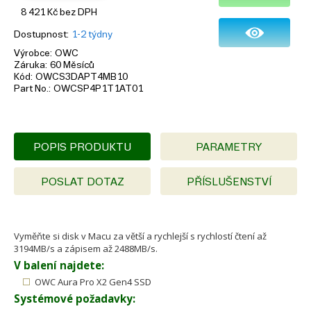
8 421
Kč
bez DPH
Dostupnost
1-2 týdny
Výrobce
OWC
Záruka
60 Měsíců
Kód
OWCS3DAPT4MB10
Part No.
OWCSP4P1T1AT01
POPIS PRODUKTU
PARAMETRY
POSLAT DOTAZ
PŘÍSLUŠENSTVÍ
Vyměňte si disk v Macu za větší a rychlejší s rychlostí čtení až
3194MB/s a zápisem až 2488MB/s.
V balení najdete:
OWC Aura Pro X2 Gen4 SSD
Systémové požadavky: