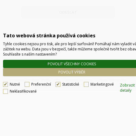
ODESLAT
Tato webová stránka používá cookies
Tyhle cookies nejsou pro tisk, ale pro lepší surfování! Pomáhají nám vyladit v
zážitek na webu. Data jsou v bezpečí, takže můžeme společně tvořit bez obav
Souhlasíte s naším nastavením?
POVOLIT VŠECHNY COOKIES
Technické řešení © 2026
CyberSoft s.r.o.
POVOLIT VÝBĚR
Podle zákona o evidenci tržeb je prodávající povinen vystavit kupujícímu účtenku. Zároveň
je povinen zaevidovat přijatou tržbu u správce daně online, v případě technického
Nutné
Preferenční
Statistické
Marketingové
výpadku pak nejpozději do 48 hodin.
Zobrazit
detaily
Neklasifikované