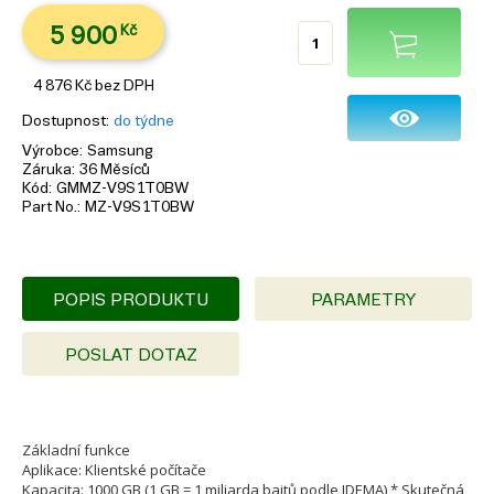
5 900
Kč
4 876
Kč
bez DPH
Dostupnost
do týdne
Výrobce
Samsung
Záruka
36 Měsíců
Kód
GMMZ-V9S1T0BW
Part No.
MZ-V9S1T0BW
POPIS PRODUKTU
PARAMETRY
POSLAT DOTAZ
Základní funkce
Aplikace: Klientské počítače
Kapacita: 1000 GB (1 GB = 1 miliarda bajtů podle IDEMA) * Skutečná