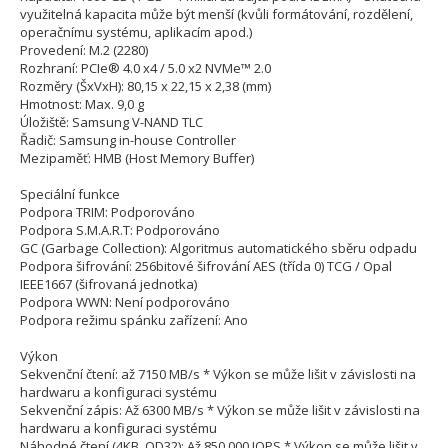
využitelná kapacita může být menší (kvůli formátování, rozdělení,
operačnímu systému, aplikacím apod.)
Provedení: M.2 (2280)
Rozhraní: PCIe® 4.0 x4 / 5.0 x2 NVMe™ 2.0
Rozměry (ŠxVxH): 80,15 x 22,15 x 2,38 (mm)
Hmotnost: Max. 9,0 g
Úložiště: Samsung V-NAND TLC
Řadič: Samsung in-house Controller
Mezipaměť: HMB (Host Memory Buffer)
Speciální funkce
Podpora TRIM: Podporováno
Podpora S.M.A.R.T: Podporováno
GC (Garbage Collection): Algoritmus automatického sběru odpadu
Podpora šifrování: 256bitové šifrování AES (třída 0) TCG / Opal
IEEE1667 (šifrovaná jednotka)
Podpora WWN: Není podporováno
Podpora režimu spánku zařízení: Ano
Výkon
Sekvenční čtení: až 7150 MB/s * Výkon se může lišit v závislosti na
hardwaru a konfiguraci systému
Sekvenční zápis: Až 6300 MB/s * Výkon se může lišit v závislosti na
hardwaru a konfiguraci systému
Náhodné čtení (4KB, QD32): Až 850 000 IOPS * Výkon se může lišit v