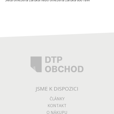
5letá omezená záruka nebo omezená záruka 600 TBW
JSME K DISPOZICI
ČLÁNKY
KONTAKT
O NÁKUPU