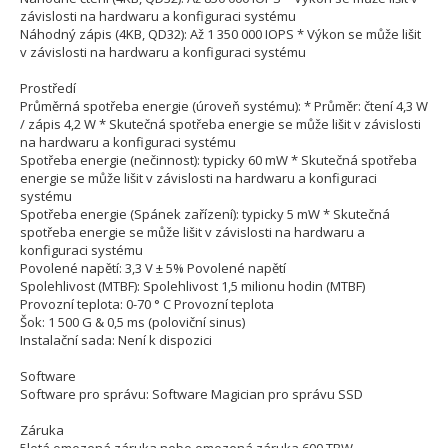
závislosti na hardwaru a konfiguraci systému
Náhodný zápis (4KB, QD32): Až 1 350 000 IOPS * Výkon se může lišit
v závislosti na hardwaru a konfiguraci systému
Prostředí
Průměrná spotřeba energie (úroveň systému): * Průměr: čtení 4,3 W
/ zápis 4,2 W * Skutečná spotřeba energie se může lišit v závislosti
na hardwaru a konfiguraci systému
Spotřeba energie (nečinnost): typicky 60 mW * Skutečná spotřeba
energie se může lišit v závislosti na hardwaru a konfiguraci
systému
Spotřeba energie (Spánek zařízení): typicky 5 mW * Skutečná
spotřeba energie se může lišit v závislosti na hardwaru a
konfiguraci systému
Povolené napětí: 3,3 V ± 5% Povolené napětí
Spolehlivost (MTBF): Spolehlivost 1,5 milionu hodin (MTBF)
Provozní teplota: 0-70 ° C Provozní teplota
Šok: 1 500 G & 0,5 ms (poloviční sinus)
Instalační sada: Není k dispozici
Software
Software pro správu: Software Magician pro správu SSD
Záruka