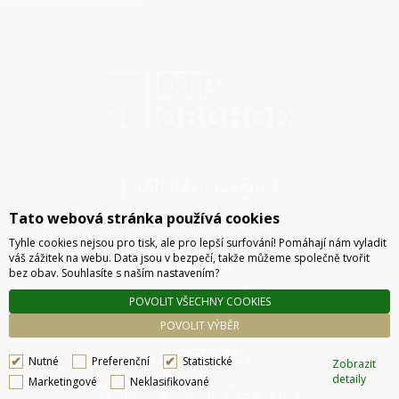
JSME K DISPOZICI
Tato webová stránka používá cookies
ČLÁNKY
Tyhle cookies nejsou pro tisk, ale pro lepší surfování! Pomáhají nám vyladit
KONTAKT
váš zážitek na webu. Data jsou v bezpečí, takže můžeme společně tvořit
O NÁKUPU
bez obav. Souhlasíte s naším nastavením?
SPRÁVA COOKIES
POVOLIT VŠECHNY COOKIES
POVOLIT VÝBĚR
PRODEJNA
Nutné
Preferenční
Statistické
Zobrazit
detaily
Marketingové
Neklasifikované
Thámova 32, Praha 8
MAPA