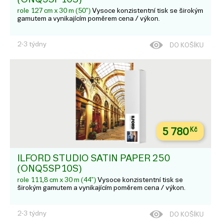
role 127 cm x 30 m (50")
Vysoce konzistentní tisk se širokým
gamutem a vynikajícím poměrem cena / výkon.
2-3 týdny
DO KOŠÍKU
5 780
Kč
ILFORD STUDIO SATIN PAPER 250
(ONQ5SP10S)
role 111,8 cm x 30 m (44")
Vysoce konzistentní tisk se
širokým gamutem a vynikajícím poměrem cena / výkon.
2-3 týdny
DO KOŠÍKU