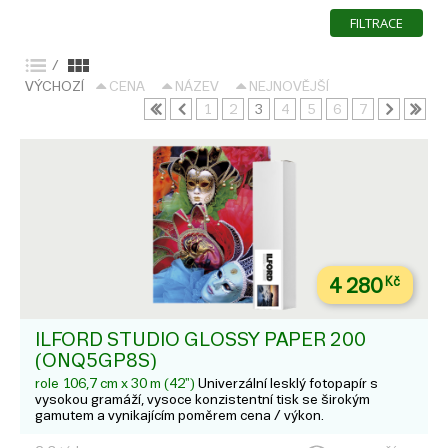
FILTRACE
/
VÝCHOZÍ
CENA
NÁZEV
NEJNOVĚJŠÍ
1
2
3
4
5
6
7
4 280
Kč
ILFORD STUDIO GLOSSY PAPER 200
(ONQ5GP8S)
role 106,7 cm x 30 m (42")
Univerzální lesklý fotopapír s
vysokou gramáží, vysoce konzistentní tisk se širokým
gamutem a vynikajícím poměrem cena / výkon.