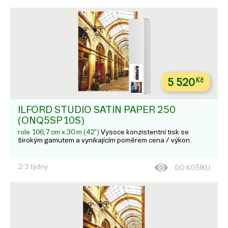
5 520
Kč
ILFORD STUDIO SATIN PAPER 250
(ONQ5SP10S)
role 106,7 cm x 30 m (42")
Vysoce konzistentní tisk se
širokým gamutem a vynikajícím poměrem cena / výkon.
2-3 týdny
DO KOŠÍKU