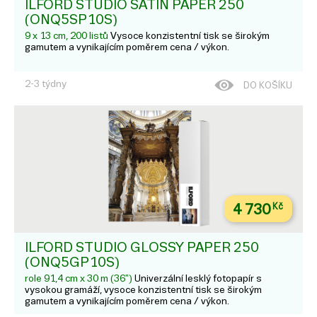
ILFORD STUDIO SATIN PAPER 250
(ONQ5SP10S)
9 x 13 cm, 200 listů
Vysoce konzistentní tisk se širokým
gamutem a vynikajícím poměrem cena / výkon.
2-3 týdny
DO KOŠÍKU
4 730
Kč
ILFORD STUDIO GLOSSY PAPER 250
(ONQ5GP10S)
role 91,4 cm x 30 m (36")
Univerzální lesklý fotopapír s
vysokou gramáží, vysoce konzistentní tisk se širokým
gamutem a vynikajícím poměrem cena / výkon.