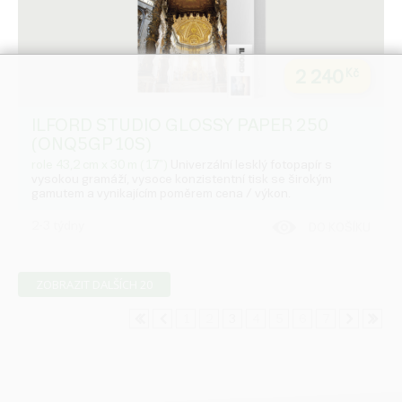
2 240
Kč
ILFORD STUDIO GLOSSY PAPER 250
(ONQ5GP10S)
role 43,2 cm x 30 m (17")
Univerzální lesklý fotopapír s
vysokou gramáží, vysoce konzistentní tisk se širokým
gamutem a vynikajícím poměrem cena / výkon.
2-3 týdny
DO KOŠÍKU
ZOBRAZIT DALŠÍCH 20
1
2
3
4
5
6
7