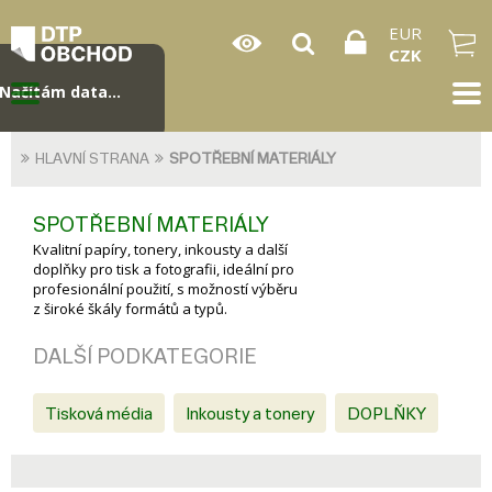
EUR
CZK
Načítám data...
HLAVNÍ STRANA
SPOTŘEBNÍ MATERIÁLY
SPOTŘEBNÍ MATERIÁLY
Kvalitní papíry, tonery, inkousty a další
doplňky pro tisk a fotografii, ideální pro
profesionální použití, s možností výběru
z široké škály formátů a typů.
DALŠÍ PODKATEGORIE
Tisková média
Inkousty a tonery
DOPLŇKY