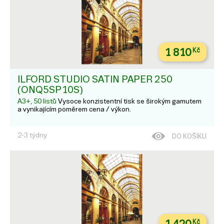
1 810
Kč
ILFORD STUDIO SATIN PAPER 250
(ONQ5SP10S)
A3+, 50 listů
Vysoce konzistentní tisk se širokým gamutem
a vynikajícím poměrem cena / výkon.
2-3 týdny
DO KOŠÍKU
Kč