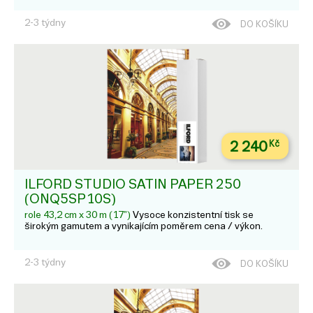
2-3 týdny
DO KOŠÍKU
2 240
Kč
ILFORD STUDIO SATIN PAPER 250
(ONQ5SP10S)
role 43,2 cm x 30 m (17")
Vysoce konzistentní tisk se
širokým gamutem a vynikajícím poměrem cena / výkon.
2-3 týdny
DO KOŠÍKU