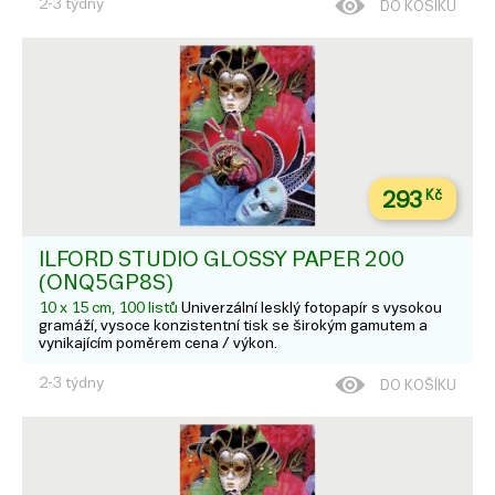
2-3 týdny
DO KOŠÍKU
293
Kč
ILFORD STUDIO GLOSSY PAPER 200
(ONQ5GP8S)
10 x 15 cm, 100 listů
Univerzální lesklý fotopapír s vysokou
gramáží, vysoce konzistentní tisk se širokým gamutem a
vynikajícím poměrem cena / výkon.
2-3 týdny
DO KOŠÍKU