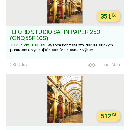
351
Kč
ILFORD STUDIO SATIN PAPER 250
(ONQ5SP10S)
10 x 15 cm, 100 listů
Vysoce konzistentní tisk se širokým
gamutem a vynikajícím poměrem cena / výkon.
2-3 týdny
DO KOŠÍKU
512
Kč