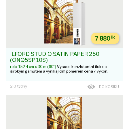
7 880
Kč
ILFORD STUDIO SATIN PAPER 250
(ONQ5SP10S)
role 152,4 cm x 30 m (60")
Vysoce konzistentní tisk se
širokým gamutem a vynikajícím poměrem cena / výkon.
2-3 týdny
DO KOŠÍKU