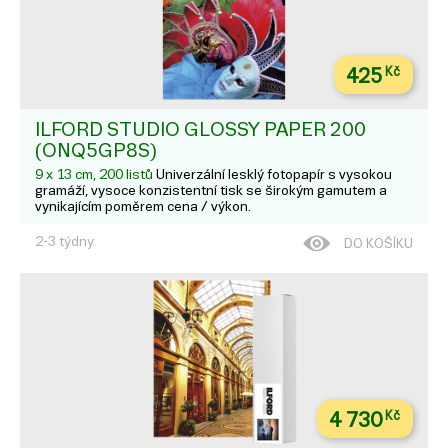
425
Kč
ILFORD STUDIO GLOSSY PAPER 200
(ONQ5GP8S)
9 x 13 cm, 200 listů
Univerzální lesklý fotopapír s vysokou
gramáží, vysoce konzistentní tisk se širokým gamutem a
vynikajícím poměrem cena / výkon.
2-3 týdny
DO KOŠÍKU
4 730
Kč