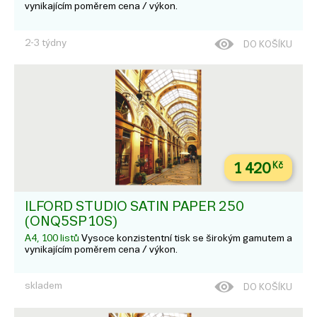
vynikajícím poměrem cena / výkon.
2-3 týdny
DO KOŠÍKU
1 420
Kč
ILFORD STUDIO SATIN PAPER 250
(ONQ5SP10S)
A4, 100 listů
Vysoce konzistentní tisk se širokým gamutem a
vynikajícím poměrem cena / výkon.
skladem
DO KOŠÍKU