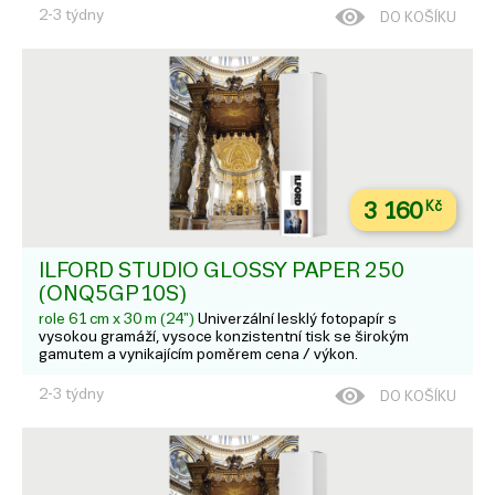
2-3 týdny
DO KOŠÍKU
3 160
Kč
ILFORD STUDIO GLOSSY PAPER 250
(ONQ5GP10S)
role 61 cm x 30 m (24")
Univerzální lesklý fotopapír s
vysokou gramáží, vysoce konzistentní tisk se širokým
gamutem a vynikajícím poměrem cena / výkon.
2-3 týdny
DO KOŠÍKU