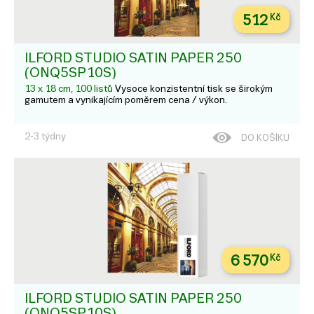
512
Kč
ILFORD STUDIO SATIN PAPER 250
(ONQ5SP10S)
13 x 18 cm, 100 listů
Vysoce konzistentní tisk se širokým
gamutem a vynikajícím poměrem cena / výkon.
2-3 týdny
DO KOŠÍKU
6 570
Kč
ILFORD STUDIO SATIN PAPER 250
(ONQ5SP10S)