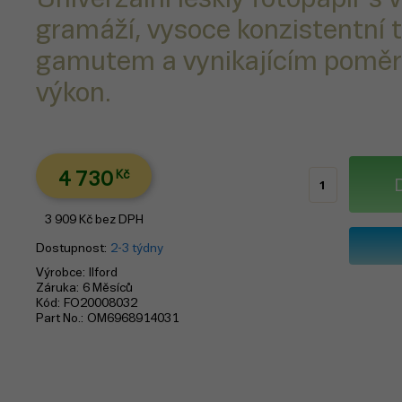
gramáží, vysoce konzistentní t
gamutem a vynikajícím pomě
výkon.
4 730
Kč
3 909
Kč
bez DPH
Dostupnost
2-3 týdny
Výrobce
Ilford
Záruka
6 Měsíců
Kód
FO20008032
Part No.
OM6968914031