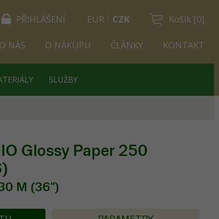
PŘIHLÁŠENÍ
EUR
CZK
Košík [0]
O NÁS
O NÁKUPU
ČLÁNKY
KONTAKT
ATERIÁLY
SLUŽBY
O Glossy Paper 250
)
30 M (36")