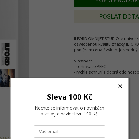
POPIS PRODU
POSLAT DOT
ILFORD OMNIJET STUDIO je univerzá
osvědčenou kvalitu značky ILFORD,
poměrem cena / výkon. Je vhodný pr
Vlastnosti:
- certifikace PEFC
- rychlé schnutí a dobrá odolnost 
Sleva 100 Kč
Nechte se informovat o novinkách
a získejte navíc slevu 100 Kč
.
 vysokou