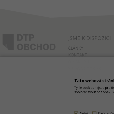
JSME K DISPOZICI
ČLÁNKY
KONTAKT
O NÁKUPU
SPRÁVA COOKIES
Tato webová strán
Tyhle cookies nejsou pro ti
společně tvořit bez obav. 
Nutné
Preferenčn