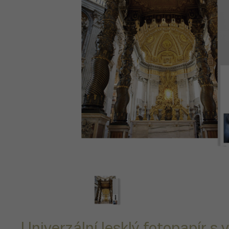
Univerzální lesklý fotopapír s