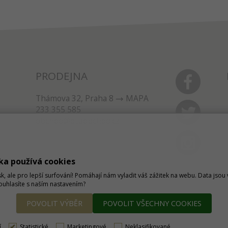
PRODEJNA
Thámova 32, Praha 8
MAPA
233 355 585
obchod@dtpobchod.cz
ka používá cookies
sk, ale pro lepší surfování! Pomáhají nám vyladit váš zážitek na webu. Data jso
Souhlasíte s naším nastavením?
POVOLIT VÝBĚR
POVOLIT VŠECHNY COOKIES
í
Statistické
Marketingové
Neklasifikované