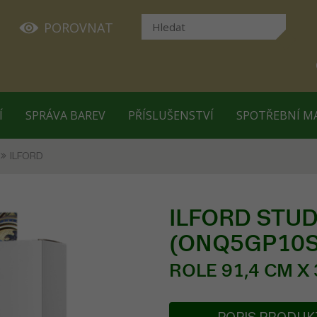
POROVNAT
Í
SPRÁVA BAREV
PŘÍSLUŠENSTVÍ
SPOTŘEBNÍ M
ILFORD
ILFORD STUDI
(ONQ5GP10S
ROLE 91,4 CM X 