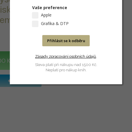
Vaše preference
isk se širokým
Apple
rem cena /
Grafika & DTP
Přihlásit se k odběru
Zásady zpracování osobních údajů
.
DO KOŠÍKU
Sleva platí při nákupu nad 1500 Kč.
Neplatí pro nákup knih.