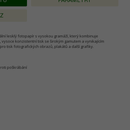
KTU
PARAMETRY
AZ
lní lesklý fotopapír s vysokou gramáží, který kombinuje
 vysoce konzistentní tisk se širokým gamutem a vynikajícím
o tisk fotografických obrazů, plakátů a další grafiky.
proti poškrábání