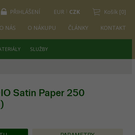
PŘIHLÁŠENÍ
EUR
CZK
Košík [0]
O NÁS
O NÁKUPU
ČLÁNKY
KONTAKT
ATERIÁLY
SLUŽBY
O Satin Paper 250
)