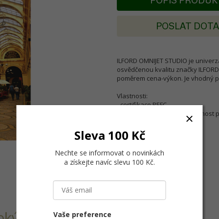
POPIS PRODU
POSLAT DOT
ILFORD OMNIJET STUDIO je univerz
osvědčenou kvalitu značky ILFORD,
poměrem cena-výkon. Je vhodný pro 
Vlastnosti:
- certifikace PEFC
- rychlé schnutí a dobrá odolnost 
Sleva 100 Kč
Nechte se informovat o novinkách
a získejte navíc slevu 100 Kč
.
Vaše preference
širokým gamutem