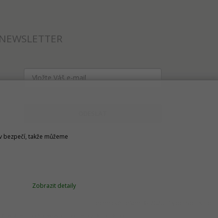
NEWSLETTER
ODESLAT
u v bezpečí, takže můžeme
Zobrazit detaily
Technické řešení © 2026
CyberSoft s.r.o.
v případě technického výpadku pak nejpozději do 48 hodin.