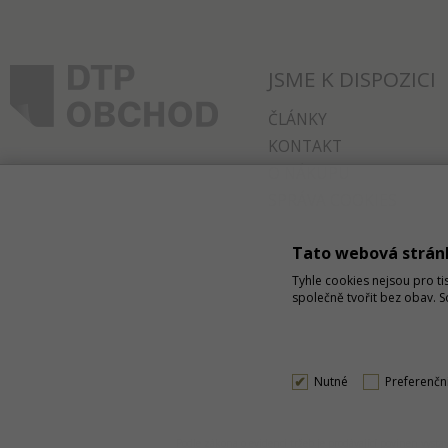
JSME K DISPOZICI
ČLÁNKY
KONTAKT
O NÁKUPU
SPRÁVA COOKIES
Tato webová strán
Tyhle cookies nejsou pro ti
společně tvořit bez obav. 
Nutné
Preferenčn
Podle zákona o evidenci tržeb je prodávající povinen vys