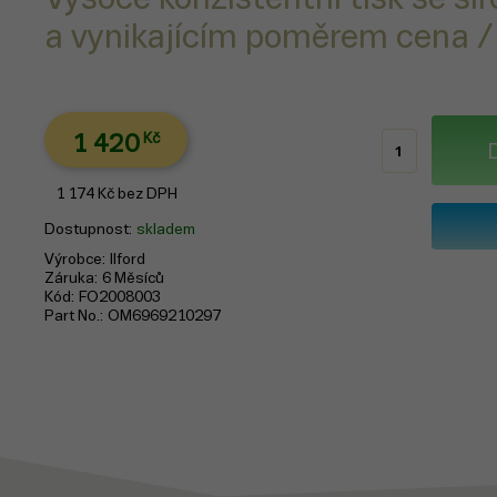
a vynikajícím poměrem cena /
1 420
Kč
1 174
Kč
bez DPH
Dostupnost
skladem
Výrobce
Ilford
Záruka
6 Měsíců
Kód
FO2008003
Part No.
OM6969210297