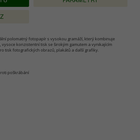
KTU
PARAMETRY
AZ
ální polomatný fotopapír s vysokou gramáží, který kombinuje
 vysoce konzistentní tisk se širokým gamutem a vynikajícím
tisk fotografických obrazů, plakátů a další grafiky.
proti poškrábání