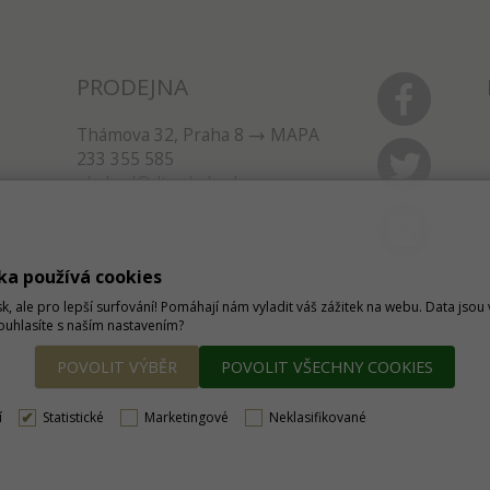
PRODEJNA
Thámova 32, Praha 8
MAPA
233 355 585
obchod@dtpobchod.cz
ka používá cookies
sk, ale pro lepší surfování! Pomáhají nám vyladit váš zážitek na webu. Data jso
Souhlasíte s naším nastavením?
POVOLIT VÝBĚR
POVOLIT VŠECHNY COOKIES
í
Statistické
Marketingové
Neklasifikované
tavit kupujícímu účtenku. Zároveň je povinen zaevidovat přijatou tržbu u správce daně online, 