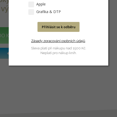
Apple
 výkon.
Grafika & DTP
Přihlásit se k odběru
DO KOŠÍKU
Zásady zpracování osobních údajů
.
Sleva platí při nákupu nad 1500 Kč.
Neplatí pro nákup knih.