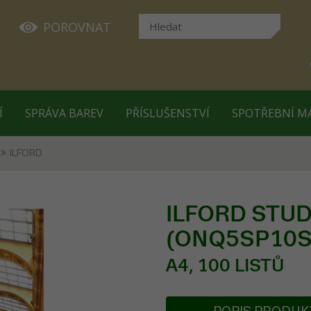
POROVNAT
Í
SPRÁVA BAREV
PŘÍSLUŠENSTVÍ
SPOTŘEBNÍ M
ILFORD
ILFORD STUDI
(ONQ5SP10S
A4, 100 LISTŮ