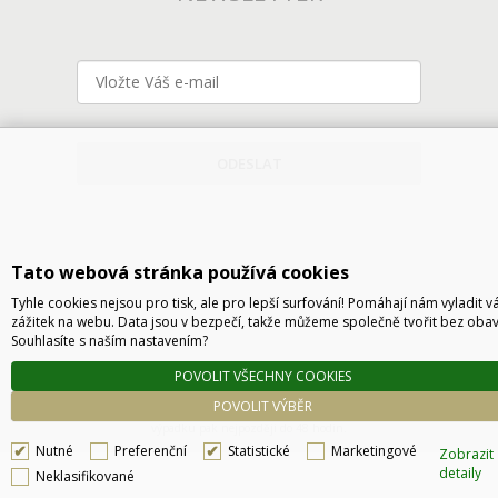
ODESLAT
Tato webová stránka používá cookies
Tyhle cookies nejsou pro tisk, ale pro lepší surfování! Pomáhají nám vyladit v
zážitek na webu. Data jsou v bezpečí, takže můžeme společně tvořit bez obav
Souhlasíte s naším nastavením?
Technické řešení © 2026
CyberSoft s.r.o.
POVOLIT VŠECHNY COOKIES
Podle zákona o evidenci tržeb je prodávající povinen vystavit kupujícímu účtenku. Zároveň
POVOLIT VÝBĚR
je povinen zaevidovat přijatou tržbu u správce daně online, v případě technického
výpadku pak nejpozději do 48 hodin.
Nutné
Preferenční
Statistické
Marketingové
Zobrazit
detaily
Neklasifikované