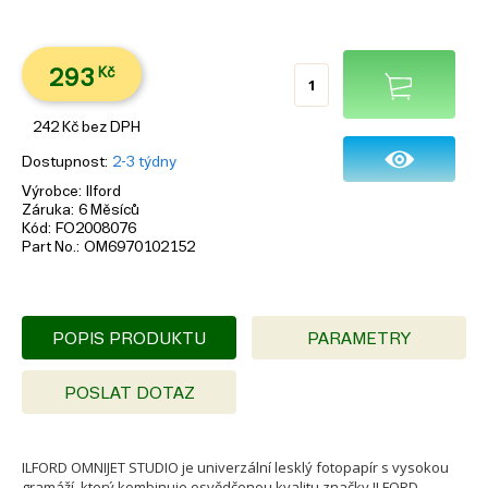
293
Kč
242
Kč
bez DPH
Dostupnost
2-3 týdny
Výrobce
Ilford
Záruka
6 Měsíců
Kód
FO2008076
Part No.
OM6970102152
POPIS PRODUKTU
PARAMETRY
POSLAT DOTAZ
ILFORD OMNIJET STUDIO je univerzální lesklý fotopapír s vysokou
gramáží, který kombinuje osvědčenou kvalitu značky ILFORD,