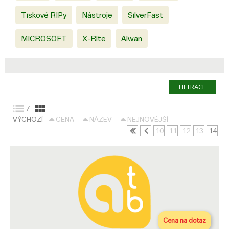
Tiskové RIPy
Nástroje
SilverFast
MICROSOFT
X-Rite
Alwan
FILTRACE
/
VÝCHOZÍ
CENA
NÁZEV
NEJNOVĚJŠÍ
10
11
12
13
14
Cena na dotaz