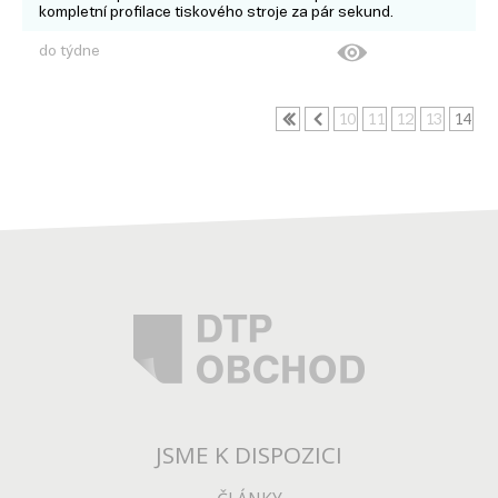
kompletní profilace tiskového stroje za pár sekund.
do týdne
10
11
12
13
14
JSME K DISPOZICI