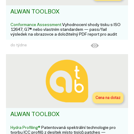
ALWAN TOOLBOX
Conformance Assessment
Vyhodnocení shody tisku s ISO
12647, G7® nebo vlastním standardem — pass/fail
výsledek na obrazovce a doložitelný PDF report pro audit
jakosti.
do týdne
Cena na dotaz
ALWAN TOOLBOX
Hydra Profiling®
Patentovaná spektrální technologie pro
tvorbu ICC profilů z desítek místo tisíců patches —