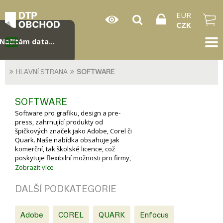
EUR
CZK
Načítám data...
HLAVNÍ STRANA
SOFTWARE
SOFTWARE
Software pro grafiku, design a pre-
press, zahrnující produkty od
špičkových značek jako Adobe, Corel či
Quark. Naše nabídka obsahuje jak
komerční, tak školské licence, což
poskytuje flexibilní možnosti pro firmy,
školy i jednotlivce.
Zobrazit více
K dispozici jsou rozšíření, RIP software
pro řízení tisku, nástroje pro úpravy
DALŠÍ PODKATEGORIE
barev a správy fontů. Tato sekce je
ideální pro profesionály, kteří vyžadují
špičkový software pro svou práci v
Adobe
COREL
QUARK
Enfocus
grafickém designu, fotografii či tisku.