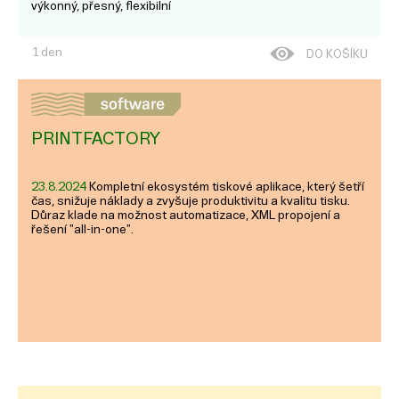
výkonný, přesný, flexibilní
1 den
DO KOŠÍKU
PRINTFACTORY
23.8.2024
Kompletní ekosystém tiskové aplikace, který šetří
čas, snižuje náklady a zvyšuje produktivitu a kvalitu tisku.
Důraz klade na možnost automatizace, XML propojení a
řešení "all-in-one".