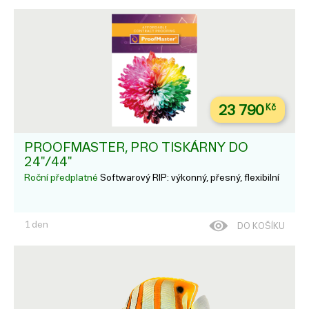
23 790
Kč
PROOFMASTER, PRO TISKÁRNY DO
24"/44"
Roční předplatné
Softwarový RIP: výkonný, přesný, flexibilní
1 den
DO KOŠÍKU