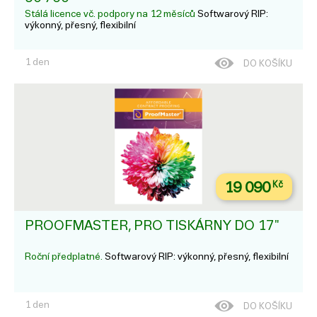
Stálá licence vč. podpory na 12 měsíců
Softwarový RIP:
výkonný, přesný, flexibilní
1 den
DO KOŠÍKU
19 090
Kč
PROOFMASTER, PRO TISKÁRNY DO 17"
Roční předplatné.
Softwarový RIP: výkonný, přesný, flexibilní
1 den
DO KOŠÍKU