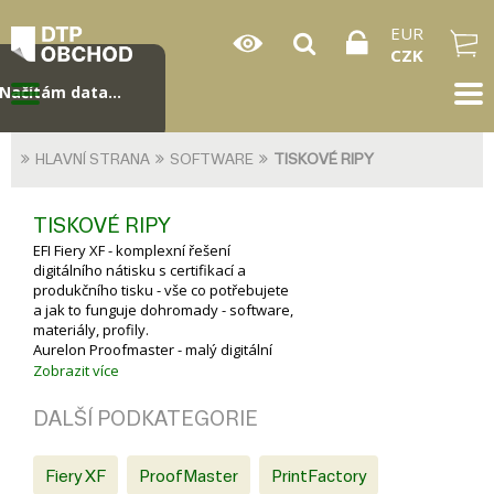
EUR
CZK
Načítám data...
HLAVNÍ STRANA
SOFTWARE
TISKOVÉ RIPY
TISKOVÉ RIPY
EFI Fiery XF - komplexní řešení
digitálního nátisku s certifikací a
produkčního tisku - vše co potřebujete
a jak to funguje dohromady - software,
materiály, profily.
Aurelon Proofmaster - malý digitální
nátisk a produkční tisk.
Zobrazit více
DALŠÍ PODKATEGORIE
Fiery XF
ProofMaster
PrintFactory