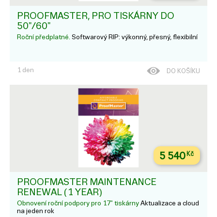
PROOFMASTER, PRO TISKÁRNY DO
50"/60"
Roční předplatné.
Softwarový RIP: výkonný, přesný, flexibilní
1 den
DO KOŠÍKU
5 540
Kč
PROOFMASTER MAINTENANCE
RENEWAL (1 YEAR)
Obnovení roční podpory pro 17" tiskárny
Aktualizace a cloud
na jeden rok