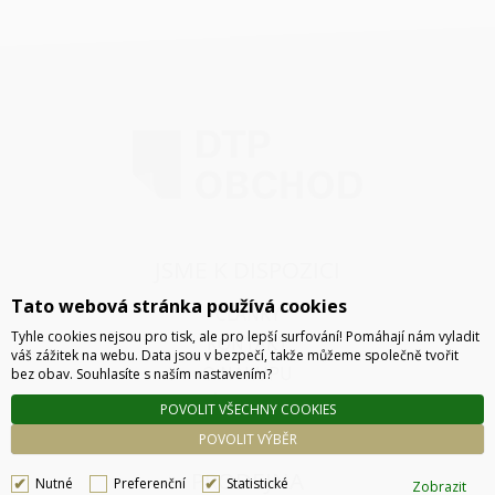
JSME K DISPOZICI
Tato webová stránka používá cookies
ČLÁNKY
Tyhle cookies nejsou pro tisk, ale pro lepší surfování! Pomáhají nám vyladit
KONTAKT
váš zážitek na webu. Data jsou v bezpečí, takže můžeme společně tvořit
O NÁKUPU
bez obav. Souhlasíte s naším nastavením?
SPRÁVA COOKIES
POVOLIT VŠECHNY COOKIES
POVOLIT VÝBĚR
PRODEJNA
Nutné
Preferenční
Statistické
Zobrazit