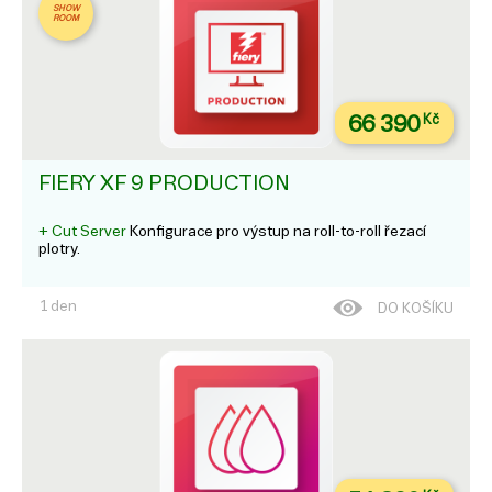
SHOW
ROOM
66 390
Kč
FIERY XF 9 PRODUCTION
+ Cut Server
Konfigurace pro výstup na roll-to-roll řezací
plotry.
1 den
DO KOŠÍKU