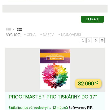
FILTRACE
/
VÝCHOZÍ
CENA
NÁZEV
NEJNOVĚJŠÍ
1
2
32 090
Kč
PROOFMASTER, PRO TISKÁRNY DO 17"
Stálá licence vč. podpory na 12 měsíců
Softwarový RIP: