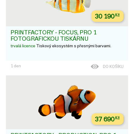
30 190
Kč
PRINTFACTORY - FOCUS, PRO 1
FOTOGRAFICKOU TISKÁRNU
trvalá licence
Tiskový ekosystém s přesnými barvami.
1 den
DO KOŠÍKU
37 690
Kč