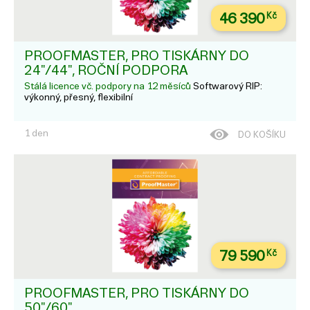
46 390
Kč
PROOFMASTER, PRO TISKÁRNY DO
24"/44", ROČNÍ PODPORA
Stálá licence vč. podpory na 12 měsíců
Softwarový RIP:
výkonný, přesný, flexibilní
1 den
DO KOŠÍKU
79 590
Kč
PROOFMASTER, PRO TISKÁRNY DO
50"/60"