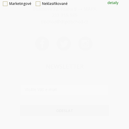
detaily
Marketingové
Neklasifikované
Thámova 32, Praha 8
MAPA
233 355 585
obchod@dtpobchod.cz
NEWSLETTER
ODESLAT