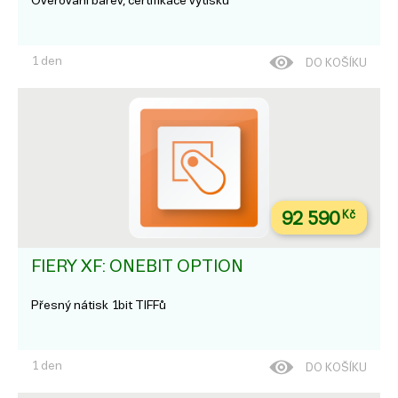
Ověřování barev, certifikace výtisků
1 den
DO KOŠÍKU
92 590
Kč
FIERY XF: ONEBIT OPTION
Přesný nátisk 1bit TIFFů
1 den
DO KOŠÍKU