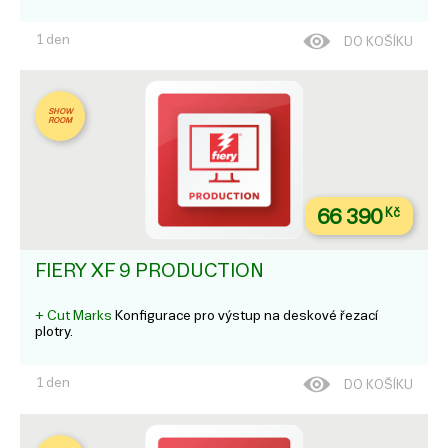
1 den
DO KOŠÍKU
SHOW
ROOM
66 390
Kč
FIERY XF 9 PRODUCTION
+ Cut Marks
Konfigurace pro výstup na deskové řezací
plotry.
1 den
DO KOŠÍKU