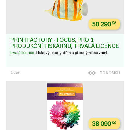
50 290
Kč
PRINTFACTORY - FOCUS, PRO 1
PRODUKČNÍ TISKÁRNU, TRVALÁ LICENCE
trvalá licence
Tiskový ekosystém s přesnými barvami.
1 den
DO KOŠÍKU
38 090
Kč