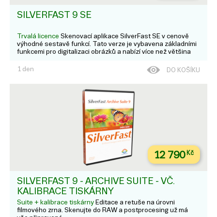
SILVERFAST 9 SE
Trvalá licence
Skenovací aplikace SilverFast SE v cenově
výhodné sestavě funkcí. Tato verze je vybavena základními
funkcemi pro digitalizaci obrázků a nabízí více než většina
programů od výrobců. Nechte své obrázky optimalizovat
inteligentní automatikou SilverFast. O...
1 den
DO KOŠÍKU
12 790
Kč
SILVERFAST 9 - ARCHIVE SUITE - VČ.
KALIBRACE TISKÁRNY
Suite + kalibrace tiskárny
Editace a retuše na úrovni
filmového zrna. Skenujte do RAW a postprocesing už má