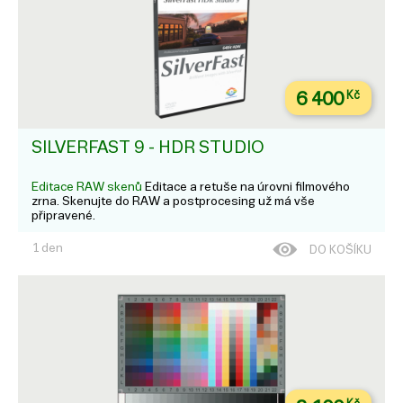
6 400
Kč
SILVERFAST 9 - HDR STUDIO
Editace RAW skenů
Editace a retuše na úrovni filmového
zrna. Skenujte do RAW a postprocesing už má vše
připravené.
1 den
DO KOŠÍKU