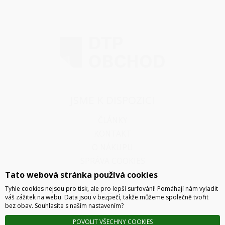
JSME K DISPOZICI
ČLÁNKY
KONTAKT
O NÁKUPU
SPRÁVA COOKIES
Tato webová stránka používá cookies
Tyhle cookies nejsou pro tisk, ale pro lepší surfování! Pomáhají nám vyladit
PRODEJNA
váš zážitek na webu. Data jsou v bezpečí, takže můžeme společně tvořit
bez obav. Souhlasíte s naším nastavením?
Thámova 32, Praha 8
MAPA
POVOLIT VŠECHNY COOKIES