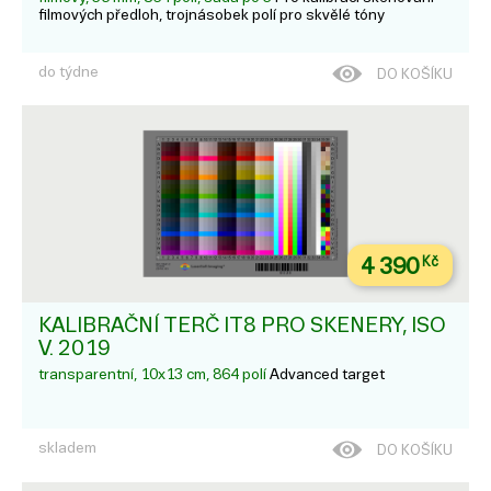
filmových předloh, trojnásobek polí pro skvělé tóny
do týdne
DO KOŠÍKU
4 390
Kč
KALIBRAČNÍ TERČ IT8 PRO SKENERY, ISO
V. 2019
transparentní, 10x13 cm, 864 polí
Advanced target
skladem
DO KOŠÍKU