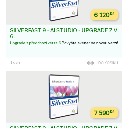
6 120
Kč
SILVERFAST 9 - AI STUDIO - UPGRADE Z V.
6
Upgrade z předchozí verze 6
Povyšte skener na novou verzi!
1 den
DO KOŠÍKU
7 590
Kč