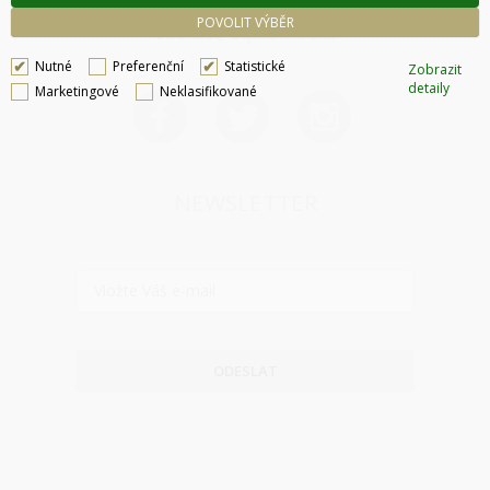
233 355 585
POVOLIT VÝBĚR
obchod@dtpobchod.cz
Nutné
Preferenční
Statistické
Zobrazit
detaily
Marketingové
Neklasifikované
NEWSLETTER
ODESLAT