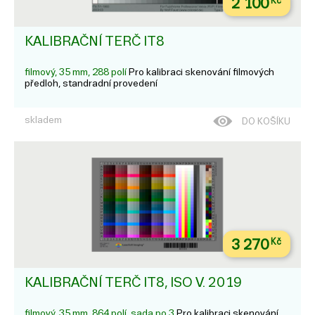
2 100
Kč
KALIBRAČNÍ TERČ IT8
filmový, 35 mm, 288 polí
Pro kalibraci skenování filmových
předloh, standradní provedení
skladem
DO KOŠÍKU
3 270
Kč
KALIBRAČNÍ TERČ IT8, ISO V. 2019
filmový, 35 mm, 864 polí, sada po 3
Pro kalibraci skenování