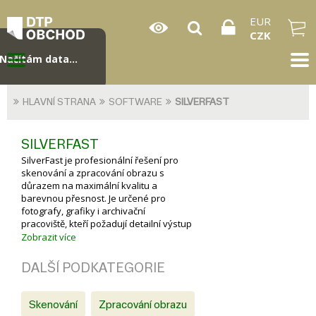
EUR
CZK
Načítám data...
HLAVNÍ STRANA
SOFTWARE
SILVERFAST
SILVERFAST
SilverFast je profesionální řešení pro
skenování a zpracování obrazu s
důrazem na maximální kvalitu a
barevnou přesnost. Je určené pro
fotografy, grafiky i archivační
pracoviště, kteří požadují detailní výstup
a plnou kontrolu nad výsledkem
Zobrazit více
digitalizace.
DALŠÍ PODKATEGORIE
Skenování
Zpracování obrazu