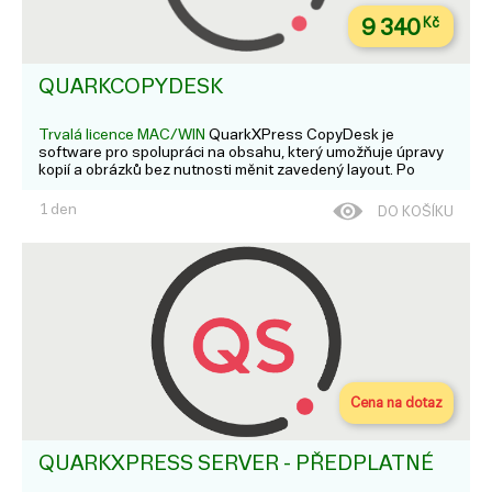
9 340
Kč
QUARKCOPYDESK
Trvalá licence MAC/WIN
QuarkXPress CopyDesk je
software pro spolupráci na obsahu, který umožňuje úpravy
kopií a obrázků bez nutnosti měnit zavedený layout. Po
vytvoření návrhu stránky v QuarkXPress lze nadpisy,
podnadpisy, bloky textů, fotografie a grafiku označit jako
1 den
DO KOŠÍKU
nové ...
Cena na dotaz
QUARKXPRESS SERVER - PŘEDPLATNÉ