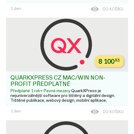
1 den
DO KOŠÍKU
8 100
Kč
QUARKXPRESS CZ MAC/WIN NON-
PROFIT PŘEDPLATNÉ
Předplané 1 rok+ Pevné mezery
QuarkXPress je
nejuniverzálnější software pro tištěný a digitální design.
Tištěné publikace, webový design, mobilní aplikace,
ilustrace a editace fotek - to vše zvládnete s QuarkXPress.
V rámci trvalé licence získáte navíc ještě 1-3 roky podpory a
1 den
DO KOŠÍKU
upda...