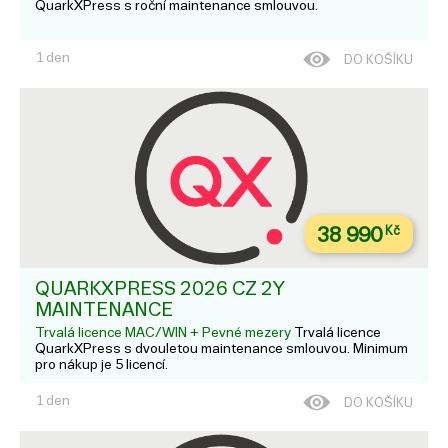
QuarkXPress s roční maintenance smlouvou.
1 den
DO KOŠÍKU
38 990
Kč
QUARKXPRESS 2026 CZ 2Y
MAINTENANCE
Trvalá licence MAC/WIN + Pevné mezery
Trvalá licence
QuarkXPress s dvouletou maintenance smlouvou. Minimum
pro nákup je 5 licencí.
1 den
DO KOŠÍKU