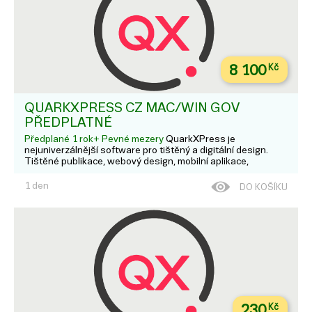
8 100
Kč
QUARKXPRESS CZ MAC/WIN GOV
PŘEDPLATNÉ
Předplané 1 rok+ Pevné mezery
QuarkXPress je
nejuniverzálnější software pro tištěný a digitální design.
Tištěné publikace, webový design, mobilní aplikace,
ilustrace a editace fotek - to vše zvládnete s QuarkXPress.
V rámci trvalé licence získáte navíc ještě 1-3 roky podpory a
1 den
DO KOŠÍKU
upda...
230
Kč