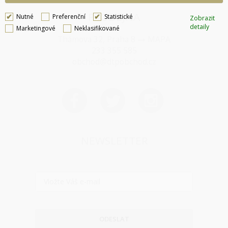
PRODEJNA
Nutné
Preferenční
Statistické
Zobrazit
detaily
Marketingové
Neklasifikované
Thámova 32, Praha 8
MAPA
233 355 585
obchod@dtpobchod.cz
NEWSLETTER
ODESLAT