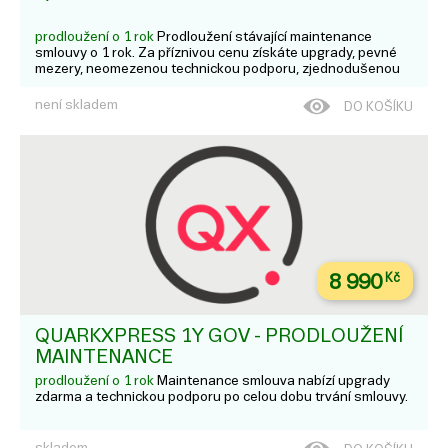
prodloužení o 1 rok
Prodloužení stávající maintenance
smlouvy o 1 rok. Za příznivou cenu získáte upgrady, pevné
mezery, neomezenou technickou podporu, zjednodušenou
správu licencí a mnoho dalšího.
není skladem
DO KOŠÍKU
8 990
Kč
QUARKXPRESS 1Y GOV - PRODLOUŽENÍ
MAINTENANCE
prodloužení o 1 rok
Maintenance smlouva nabízí upgrady
zdarma a technickou podporu po celou dobu trvání smlouvy.
skladem