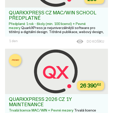
QUARKXPRESS CZ MAC/WIN SCHOOL
PŘEDPLATNÉ
Předplané 1 rok - školy (min. 100 licencí) + Pevné
mezery
QuarkXPress je nejuniverzálnější software pro
tištěný a digitální design. Tištěné publikace, webový design,
mobilní aplikace, ilustrace a editace fotek - to vše zvládnete
s QuarkXPress. V rámci trvalé licence získáte navíc ještě 1-
1 den
DO KOŠÍKU
3 roky podpory a upda...
PROMO
26 390
Kč
QUARKXPRESS 2026 CZ 1Y
MAINTENANCE
Trvalá licence MAC/WIN + Pevné mezery
Trvalá licence