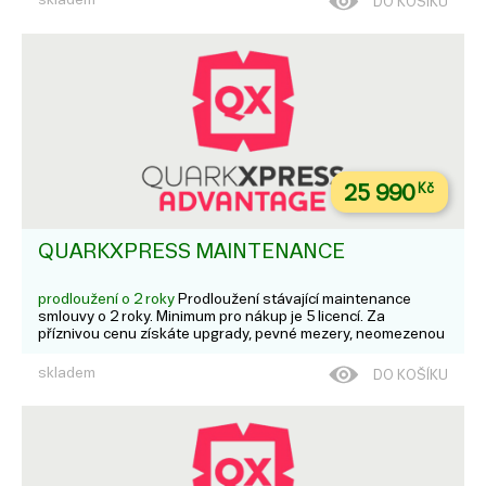
DO KOŠÍKU
25 990
Kč
QUARKXPRESS MAINTENANCE
prodloužení o 2 roky
Prodloužení stávající maintenance
smlouvy o 2 roky. Minimum pro nákup je 5 licencí. Za
příznivou cenu získáte upgrady, pevné mezery, neomezenou
technickou podporu, zjednodušenou správu licencí a mnoho
dalšího.
skladem
DO KOŠÍKU