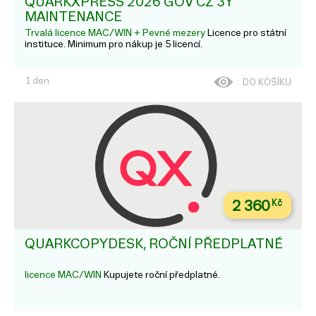
QUARKXPRESS 2026 GOV CZ 3Y
MAINTENANCE
Trvalá licence MAC/WIN + Pevné mezery
Licence pro státní
instituce. Minimum pro nákup je 5 licencí.
1 den
DO KOŠÍKU
2 360
Kč
QUARKCOPYDESK, ROČNÍ PŘEDPLATNÉ
licence MAC/WIN
Kupujete roční předplatné.