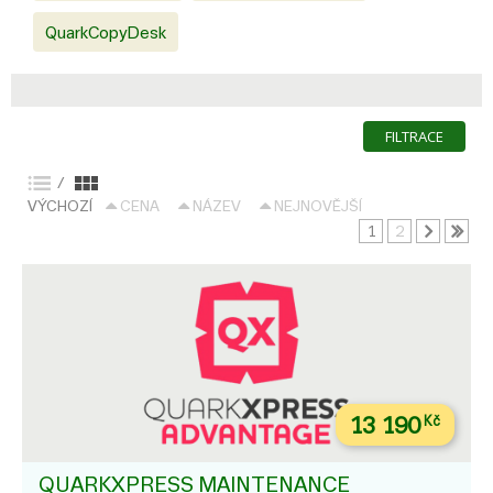
QuarkCopyDesk
FILTRACE
/
VÝCHOZÍ
CENA
NÁZEV
NEJNOVĚJŠÍ
1
2
13 190
Kč
QUARKXPRESS MAINTENANCE