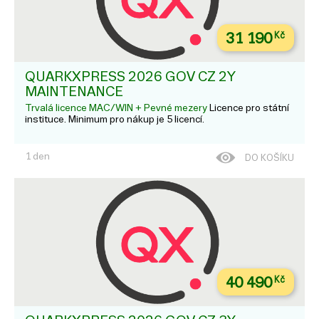
31 190
Kč
QUARKXPRESS 2026 GOV CZ 2Y
MAINTENANCE
Trvalá licence MAC/WIN + Pevné mezery
Licence pro státní
instituce. Minimum pro nákup je 5 licencí.
1 den
DO KOŠÍKU
40 490
Kč