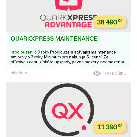
38 490
Kč
QUARKXPRESS MAINTENANCE
prodloužení o 3 roky
Prodloužení stávající maintenance
smlouvy o 3 roky. Minimum pro nákup je 5 licencí. Za
příznivou cenu získáte upgrady, pevné mezery, neomezenou
technickou podporu, zjednodušenou správu licencí a mnoho
dalšího.
skladem
DO KOŠÍKU
11 390
Kč