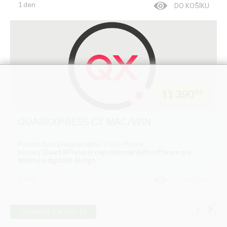
1 den
DO KOŠÍKU
11 390
Kč
QUARKXPRESS CZ MAC/WIN
Prodloužení předplatného 1 rok+ Pevné
mezery
QuarkXPress je nejuniverzálnější software pro
tištěný a digitální design.
1 den
DO KOŠÍKU
1
2
ZOBRAZIT DALŠÍCH 20