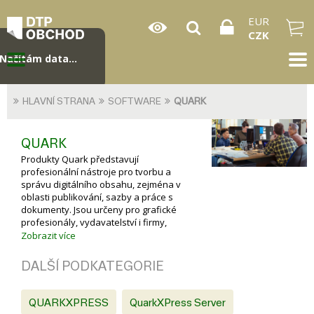
EUR
CZK
Načítám data...
HLAVNÍ STRANA
SOFTWARE
QUARK
QUARK
Produkty Quark představují
profesionální nástroje pro tvorbu a
správu digitálního obsahu, zejména v
oblasti publikování, sazby a práce s
dokumenty. Jsou určeny pro grafické
profesionály, vydavatelství i firmy,
které potřebují spolehlivá řešení pro
Zobrazit více
tvorbu obsahu.
DALŠÍ PODKATEGORIE
QUARKXPRESS
QuarkXPress Server