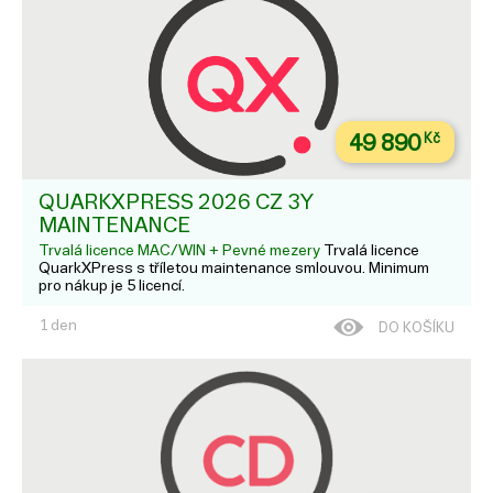
49 890
Kč
QUARKXPRESS 2026 CZ 3Y
MAINTENANCE
Trvalá licence MAC/WIN + Pevné mezery
Trvalá licence
QuarkXPress s tříletou maintenance smlouvou. Minimum
pro nákup je 5 licencí.
1 den
DO KOŠÍKU