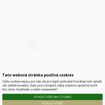
JSME K DISPOZICI
Tato webová stránka používá cookies
ČLÁNKY
Tyhle cookies nejsou pro tisk, ale pro lepší surfování! Pomáhají nám vyladit
KONTAKT
váš zážitek na webu. Data jsou v bezpečí, takže můžeme společně tvořit
bez obav. Souhlasíte s naším nastavením?
O NÁKUPU
SPRÁVA COOKIES
POVOLIT VŠECHNY COOKIES
POVOLIT VÝBĚR