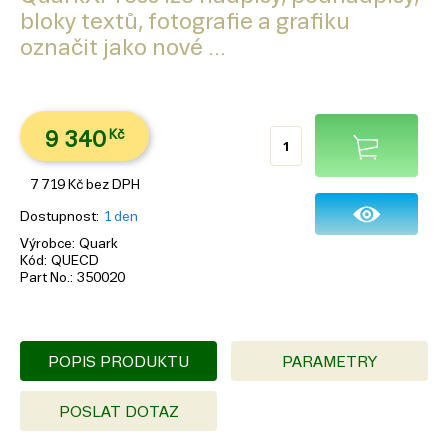
bloky textů, fotografie a grafiku
označit jako nové ...
9 340
Kč
7 719
Kč
bez DPH
Dostupnost
1 den
Výrobce
Quark
Kód
QUECD
Part No.
350020
POPIS PRODUKTU
PARAMETRY
POSLAT DOTAZ