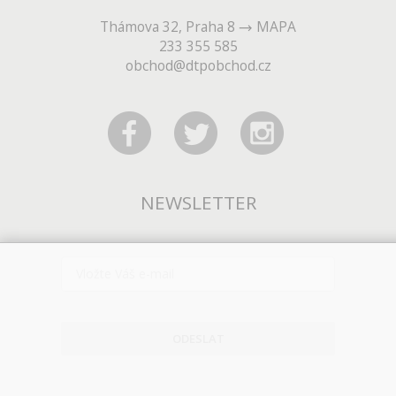
Thámova 32, Praha 8
MAPA
233 355 585
obchod@dtpobchod.cz
NEWSLETTER
ODESLAT