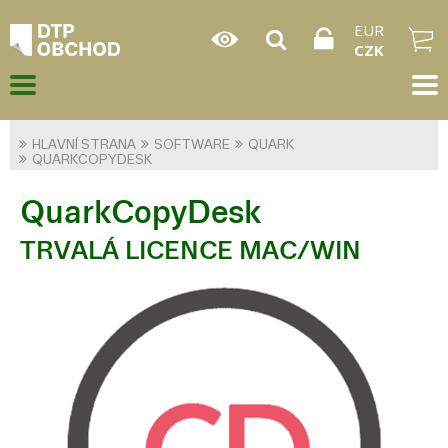
EUR
CZK
HLAVNÍ STRANA
SOFTWARE
QUARK
QUARKCOPYDESK
QuarkCopyDesk
TRVALÁ LICENCE MAC/WIN