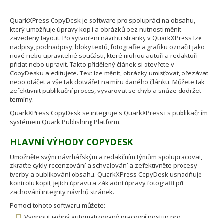
QuarkXPress CopyDesk je software pro spolupráci na obsahu,
který umožňuje úpravy kopií a obrázků bez nutnosti měnit
zavedený layout. Po vytvoření návrhu stránky v QuarkXPress lze
nadpisy, podnadpisy, bloky textů, fotografie a grafiku označit jako
nové nebo upravitelné součásti, které mohou autoři a redaktoři
přidat nebo upravit. Takto přidělený článek si otevřete v
CopyDesku a editujete. Text lze měnit, obrázky umisťovat, ořezávat
nebo otáčet a vše tak dotvářet na míru daného článku. Můžete tak
zefektivnit publikační proces, vyvarovat se chyb a snáze dodržet
termíny.
QuarkXPress CopyDesk se integruje s QuarkXPress i s publikačním
systémem Quark Publishing Platform.
HLAVNÍ VÝHODY COPYDESK
Umožněte svým návrhářským a redakčním týmům spolupracovat,
zkraťte cykly recenzování a schvalování a zefektivněte procesy
tvorby a publikování obsahu. QuarkXPress CopyDesk usnadňuje
kontrolu kopií, jejich úpravu a základní úpravy fotografií při
zachování integrity návrhů stránek.
Pomocí tohoto softwaru můžete:
Vyvinout jediný automatizovaný pracovní postup pro