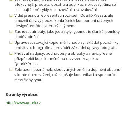
efektivnější produkci obsahu a publikační procesy, čímž se
eliminují četné cykly recenzování a schvalování.
Vidět přesnou reprezentaci rozvržení QuarkXPressu, ale
umožnit úpravy pouze konkrétních komponent určených
designérem/designérským týmem.
Zachovat atributy, jako jsou styly, geometrie článků, pomlčky
a odůvodnění.
Upravovat stávající kopie, měnit nadpisy, vkládat poznámky,
umisťovat fotografie a provádět základní úpravy fotografií.
Přidávat nadpisy, podnadpisy a obrázky a navíc přesně
přizpůsobit kopii konečnému rozvržení v aplikaci
QuarkXPress.
Zobrazení poznámek, sledovaných změn a doplnění obsahu
v kontextu rozvržení, což zlepšuje komunikaci a spolupráci
mezi členy týmu.
Stránky výrobce:
http://www.quark.cz