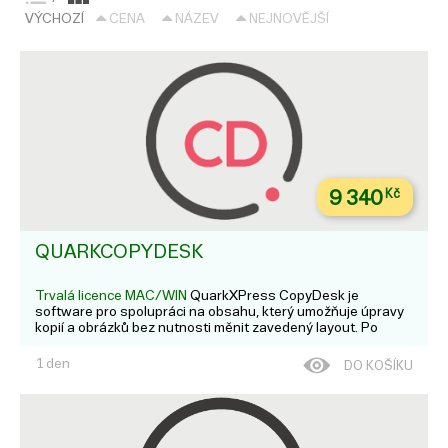
VÝCHOZÍ
CENA
NÁZEV
NEJNOVĚJŠÍ
9 340
Kč
QUARKCOPYDESK
Trvalá licence MAC/WIN
QuarkXPress CopyDesk je
software pro spolupráci na obsahu, který umožňuje úpravy
kopií a obrázků bez nutnosti měnit zavedený layout. Po
vytvoření návrhu stránky v QuarkXPress lze nadpisy,
podnadpisy, bloky textů, fotografie a grafiku označit jako
1 den
DO KOŠÍKU
nové ...