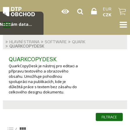
EUR
CZK
Načítám data...
HLAVNÍ STRANA
SOFTWARE
QUARK
QUARKCOPYDESK
QUARKCOPYDESK
QuarkCopyDesk je nástroj pro editaci a
přípravu textového a obrazového
obsahu. Umožňuje pohodlnou
spolupráci na publikacích, kde je
důležitá práce s textem bez zásahu do
celkového designu dokumentu.
FILTRACE
/