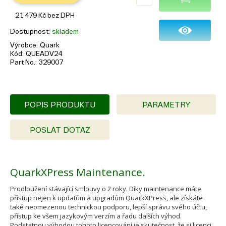
21 479
Kč
bez DPH
Dostupnost
skladem
Výrobce
Quark
Kód
QUEADV24
Part No.
329007
POPIS PRODUKTU
PARAMETRY
POSLAT DOTAZ
QuarkXPress Maintenance.
Prodloužení stávající smlouvy o 2 roky. Díky maintenance máte
přístup nejen k updatům a upgradům QuarkXPress, ale získáte
také neomezenou technickou podporu, lepší správu svého účtu,
přístup ke všem jazykovým verzím a řadu dalších výhod.
Podstatnou výhodou tohoto licencování je skutečnost, že si licenci